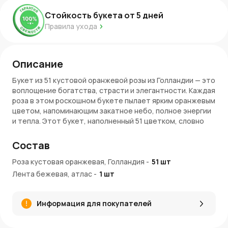
Стойкость букета от
5
дней
Правила ухода
Описание
Букет из 51 кустовой оранжевой розы из Голландии — это
воплощение богатства, страсти и элегантности. Каждая
роза в этом роскошном букете пылает ярким оранжевым
цветом, напоминающим закатное небо, полное энергии
и тепла. Этот букет, наполненный 51 цветком, словно
огненная вспышка, пробуждает самые сильные эмоции,
создавая атмосферу торжественности и величия.
Состав
Голландские розы, известные своим безупречным
качеством, придают композиции особую долговечность
Роза кустовая оранжевая, Голландия
-
51
шт
и свежесть, наполняя пространство светом и теплом.
Лента бежевая, атлас
-
1
шт
Преимущества букета
Информация для покупателей
Энергия и страсть
: Оранжевые розы олицетворяют
энтузиазм, страсть и глубокую привязанность,
создавая мощный визуальный эффект.