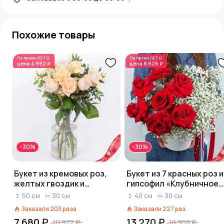
Похожие товары
По промо
ЛЕТО
По промо
ЛЕТО
цена
4 992 ₽
цена
8 626 ₽
-30%
-30%
Букет из кремовых роз,
Букет из 7 красных роз и
желтых гвоздик и
гипсофил «Клубничное
статицы «Нежное
джелато»
50
см
30
см
40
см
30
см
прикосновение»
Заказали
203
раза
Заказали
227
раз
7 680 ₽
13 270 ₽
10 972 ₽
18 958 ₽