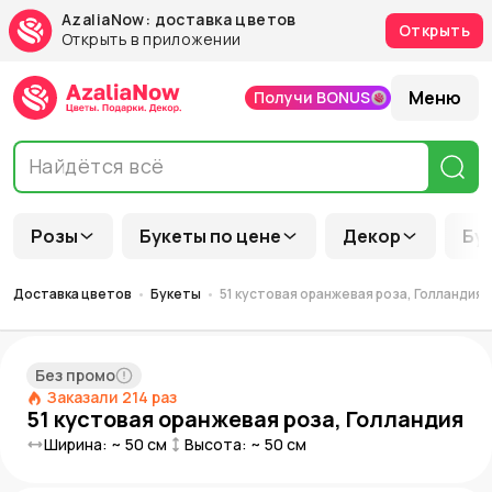
AzaliaNow: доставка цветов
Открыть
Открыть в приложении
Меню
Получи BONUS
Розы
Букеты по цене
Декор
Бу
Доставка цветов
Букеты
51 кустовая оранжевая роза, Голландия
Без промо
Заказали
214
раз
51 кустовая оранжевая роза, Голландия
Ширина: ~
50
см
Высота: ~
50
см