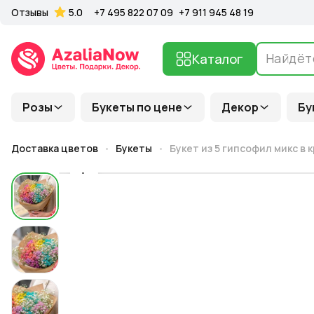
Отзывы
5.0
+7 495 822 07 09
+7 911 945 48 19
Каталог
Розы
Букеты по цене
Декор
Бу
Доставка цветов
Букеты
Букет из 5 гипсофил микс в 