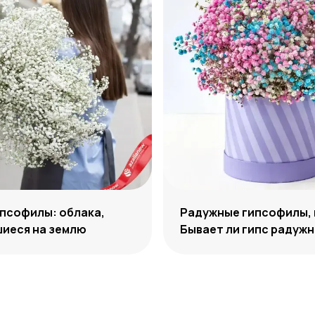
псофилы: облака,
Радужные гипсофилы, 
иеся на землю
Бывает ли гипс радуж
цвета?