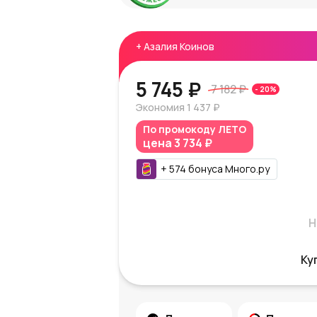
+
Азалия Коинов
5 745 ₽
7 182 ₽
-
20
%
Экономия
1 437 ₽
По промокоду
ЛЕТО
цена
3 734 ₽
+
574
бонуса
Много.ру
Н
Ку