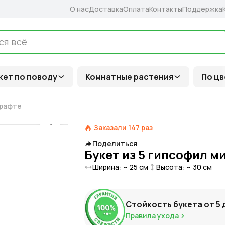
О нас
Доставка
Оплата
Контакты
Поддержка
кет по поводу
Комнатные растения
По цв
крафте
Заказали
147
раз
Поделиться
Букет из 5 гипсофил м
Ширина: ~
25
см
Высота: ~
30
см
Стойкость букета от
5
Правила ухода