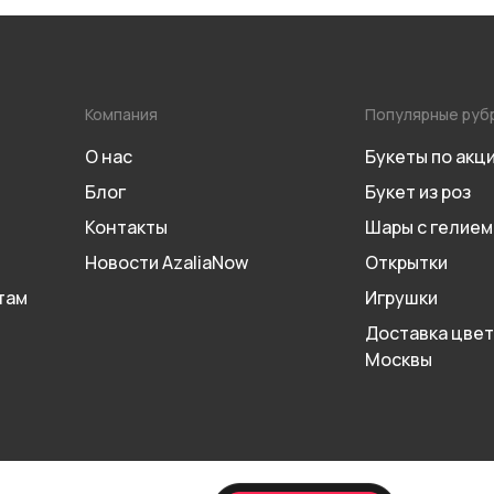
Компания
Популярные руб
О нас
Букеты по акц
Блог
Букет из роз
Контакты
Шары с гелием
Новости AzaliaNow
Открытки
там
Игрушки
Доставка цвет
Москвы