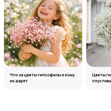
Что за цветы гипсофилы и кому
Цветы ги
их дарят
спустивш