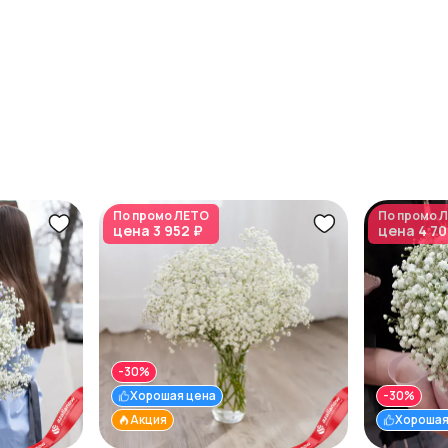
По промо
ЛЕТО
По промо
Л
цена
3 952 ₽
цена
4 70
-30%
Хорошая цена
-30%
Акция
Хорошая