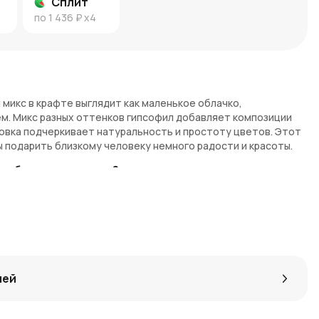
Сплит
по
1 436 ₽
x4
л микс в крафте выглядит как маленькое облачко,
м. Микс разных оттенков гипсофил добавляет композиции
ковка подчеркивает натуральность и простоту цветов. Этот
 подарить близкому человеку немного радости и красоты.
выбор для подарка?
тоты и искренности. Микс разных оттенков создает эффект
укету природную естественность.
ил микс
тью, и даже после того, как она увянет, цветы остаются
т букет радует глаз своей легкостью и свежестью, а
лей
елает его особенным.