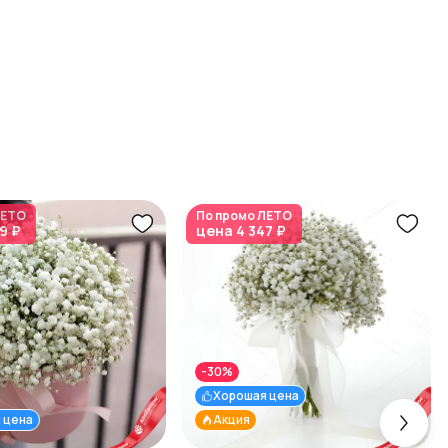
ЕТО
По промо
ЛЕТО
9 ₽
цена
4 347 ₽
-30%
Хорошая цена
 цена
Акция