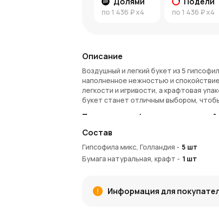
Долями
Подели
по
1 436 ₽
x4
по
1 436 ₽
x4
Описание
Воздушный и легкий букет из 5 гипсофи
наполненное нежностью и спокойствие
легкости и игривости, а крафтовая упа
букет станет отличным выбором, чтобы
Почему гипсофила — прекрасный 
Состав
Гипсофила — это символ нежности, чис
гармонии, а крафт-упаковка придает б
Гипсофила микс, Голландия
-
5
шт
Бумага натуральная, крафт
-
1
шт
Особенности букета из 5 гипсоф
Гипсофила известна своей долговечнос
красивыми в качестве сухоцветов. Это
Информация для покупате
сочетание разных оттенков гипсофил д
Преимущества букета: