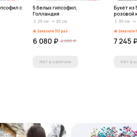
ипсофил с
5 белых гипсофил,
Букет из 
Голландия
розовой 
25
см
25
см
30
см
Заказали
351
раз
Заказали
6 080 ₽
7 245 
8 686 ₽
Нет в наличии
Нет в 