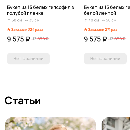
Букет из 15 белых гипсофил в
Букет из 15 белых г
голубой пленке
белой лентой
50
см
35
см
40
см
50
см
Заказали
324
раза
Заказали
271
раз
9 575 ₽
9 575 ₽
13 679 ₽
13 679 ₽
Нет в наличии
Нет в наличии
Статьи