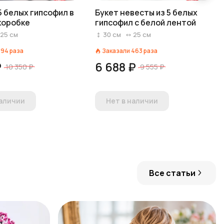
5 белых гипсофил в
Букет невесты из 5 белых
коробке
гипсофил с белой лентой
25
см
30
см
25
см
194
раза
Заказали
463
раза
₽
6 688 ₽
10 350 ₽
9 555 ₽
наличии
Нет в наличии
Все статьи