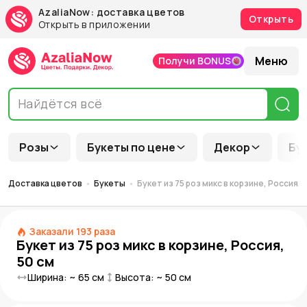
AzaliaNow: доставка цветов
Открыть
Открыть в приложении
Меню
Получи BONUS
Розы
Букеты по цене
Декор
Бу
Доставка цветов
Букеты
Букет из 75 роз микс в корзине, Россия, 
Заказали
193
раза
Букет из 75 роз микс в корзине, Россия,
50 см
Ширина: ~
65
см
Высота: ~
50
см