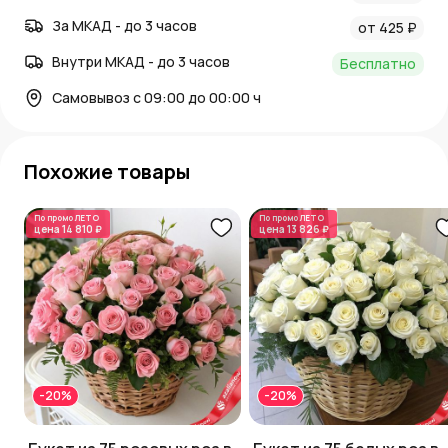
За МКАД - до 3 часов
от 425 ₽
Внутри МКАД - до 3 часов
Бесплатно
Самовывоз с 09:00 до 00:00 ч
Похожие товары
По промо
ЛЕТО
По промо
ЛЕТО
цена
14 810 ₽
цена
13 826 ₽
-20%
-20%