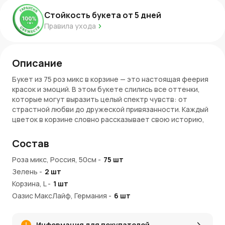
Стойкость букета от
5
дней
Правила ухода
Описание
Букет из 75 роз микс в корзине — это настоящая феерия
красок и эмоций. В этом букете слились все оттенки,
которые могут выразить целый спектр чувств: от
страстной любви до дружеской привязанности. Каждый
цветок в корзине словно рассказывает свою историю,
создавая яркую и гармоничную композицию. Розы
различных оттенков — от глубоких красных до нежных
Состав
розовых и оранжевых — размещены в уютной корзине,
что делает этот букет по-настоящему эффектным и
Роза микс, Россия, 50см
-
75
шт
запоминающимся.
Зелень
-
2
шт
Корзина, L
-
1
шт
Символика букета
Оазис МаксЛайф, Германия
-
6
шт
Микс роз — это великолепное сочетание различных
цветов и эмоций. Красные розы символизируют страсть
и любовь, розовые — нежность и уважение, оранжевые
Информация для покупателей