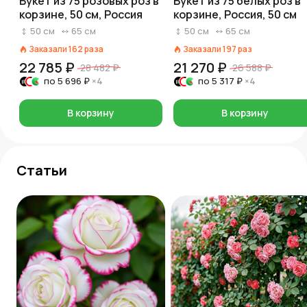
Букет из 75 розовых роз в
Букет из 75 белых роз в
корзине, 50 см, Россия
корзине, Россия, 50 см
50
см
65
см
50
см
65
см
Заказали
162
раза
Заказали
197
раз
22 785 ₽
21 270 ₽
28 482 ₽
26 588 ₽
по
5 696 ₽
×4
по
5 317 ₽
×4
В корзину
В корзину
Статьи