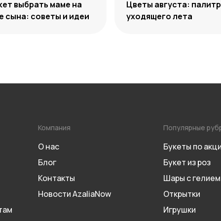
кет выбрать маме на
Цветы августа: палит
 сына: советы и идеи
уходящего лета
Компания
Популярные руб
О нас
Букеты по акц
Блог
Букет из роз
Контакты
Шары с гелием
Новости AzaliaNow
Открытки
там
Игрушки