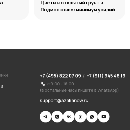
ра
Цветы в открытый грунт в
Подмосковье: минимум усилий,
максимум декоративности
рики
+7 (495) 822 07 09
/
+7 (911) 945 48 19
с 9:00 - 18:00
ии
(в остальные часы пишите в WhatsApp)
support@azalianow.ru