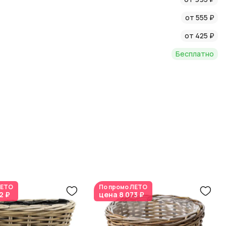
от 555 ₽
ждой детали.
от 425 ₽
Бесплатно
ЕТО
По промо
ЛЕТО
2 ₽
цена
8 073 ₽