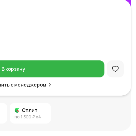
В корзину
пить с менеджером
Сплит
по
1 300 ₽
x4