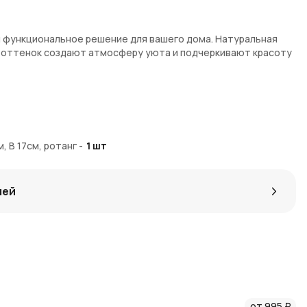
 и функциональное решение для вашего дома. Натуральная
й оттенок создают атмосферу уюта и подчеркивают красоту
, В 17см, ротанг
-
1
шт
кор интерьера, подарок
лей
ow с доставкой по Москве и Московской области. AzaliaNow
хранности изделия. За покупку начисляются Азалия Коины —
ля идей по оформлению интерьера с натуральными
от 995 ₽