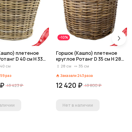
-10%
Кашпо) плетеное
Горшок (Кашпо) плетеное
отанг D 40 см H 33
круглое Ротанг D 35 см H 28
 №1
см Серый №1
40
см
28
см
35
см
159
раз
Заказали
243
раза
 ₽
12 420 ₽
13 423 ₽
13 800 ₽
наличии
Нет в наличии