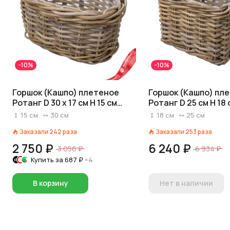
-10%
-10%
Горшок (Кашпо) плетеное
Горшок (Кашпо) пл
Ротанг D 30 x 17 см H 15 см
Ротанг D 25 см H 18
Серый
15
см
30
см
18
см
25
см
Заказали
242
раза
Заказали
253
раза
2 750 ₽
6 240 ₽
3 056 ₽
6 934 ₽
Купить за
687 ₽
×4
В корзину
Нет в наличии