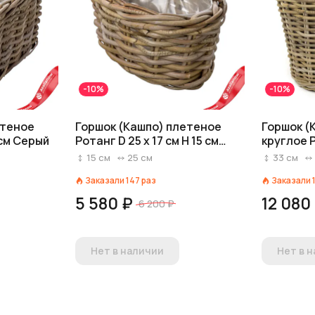
-10%
-10%
етеное
Горшок (Кашпо) плетеное
Горшок (
 см Серый
Ротанг D 25 x 17 см H 15 см
круглое Р
Серый
см Серый
15
см
25
см
33
см
Заказали
147
раз
Заказали
5 580 ₽
12 080
6 200 ₽
Нет в наличии
Нет в 