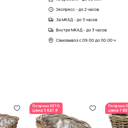
материалами.
Экспресс - до 2 часов
AzaliaNow — естественная красота в ка
За МКАД - до 3 часов
Внутри МКАД - до 3 часов
Самовывоз с 09:00 до 00:00 ч
По промо
ЛЕТО
По промо
Л
цена
3 627 ₽
цена
7 85