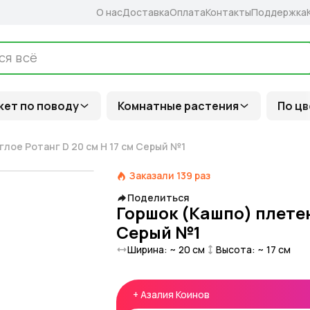
О нас
Доставка
Оплата
Контакты
Поддержка
кет по поводу
Комнатные растения
По цв
глое Ротанг D 20 см H 17 см Серый №1
Заказали
139
раз
Поделиться
Горшок (Кашпо) плетен
Серый №1
Ширина: ~
20
см
Высота: ~
17
см
+
Азалия Коинов