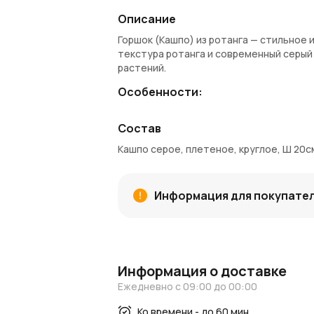
Описание
Горшок (Кашпо) из ротанга — стильное
текстура ротанга и современный серы
растений.
Особенности:
Диаметр: 20 см
Состав
Высота: 17 см
Форма: круглая
Кашпо серое, плетеное, круглое, Ш 20см
Материал: ротанг
Цвет: серый
Применение: кашпо для растений, де
Информация для покупате
Заказ и доставка:
Купить плетеное кашпо можно в AzaliaN
гарантирует бережную упаковку для со
бонусы для следующих заказов.
Информация о доставке
Вдохновение и идеи:
Ежедневно с 09:00 до 00:00
Посетите наш
блог
и раздел
новости
д
Ко времени - до 60 мин