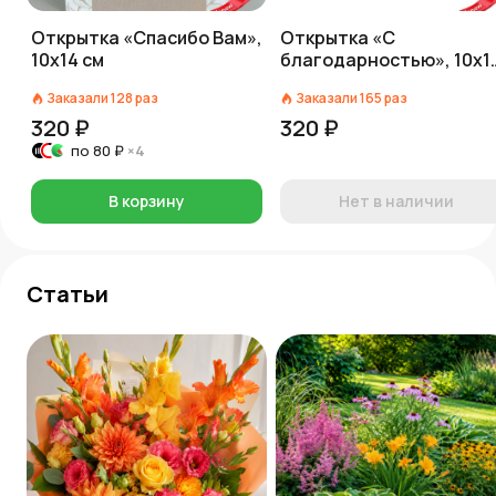
Открытка «Спасибо Вам»,
Открытка «С
10х14 см
благодарностью», 10х1
см
Заказали
128
раз
Заказали
165
раз
320 ₽
320 ₽
по
80 ₽
×4
В корзину
Нет в наличии
Статьи