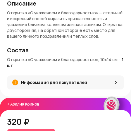
Описание
Открытка «С уважением и благодарностью» — стильный
и искренний способ выразить признательность и
уважение близким, коллегам или наставникам. Открытка
двусторонняя, на обратной стороне есть место для
вашего личного поздравления и теплых слов.
Преимущества открытки:
Состав
Лаконичный дизайн с надписью «С уважением и
Открытка «С уважением и благодарностью», 10х14 см
-
1
благодарностью»
шт
Удобный формат 10×14 см для написания личного
послания
Двусторонняя, вторая сторона предназначена для
Информация для покупателей
поздравления от души
Универсальна для любых торжественных случаев
Условия покупки:
+
Азалия Коинов
Открытку можно купить в AzaliaNow с доставкой по
Москве и Московской области. При покупке вы
320 ₽
получаете
Азалия Коины
— бонусы для следующих
заказов.