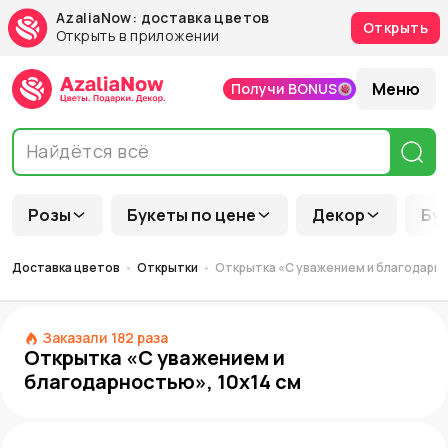
AzaliaNow: доставка цветов
Открыть
Открыть в приложении
Меню
Получи BONUS
Розы
Букеты по цене
Декор
Бу
Доставка цветов
Открытки
Открытка «С уважением и благодарно
Заказали
182
раза
Открытка «С уважением и
благодарностью», 10х14 см