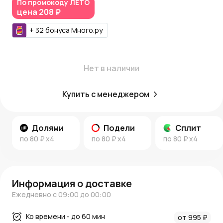
По промокоду
ЛЕТО
цена
208 ₽
Подробнее:
–
Новости AzaliaNow
–
Блог о декоре и флористике
+
32
бонуса
Много.ру
Подарите частичку уважения и благодарности вместе с
AzaliaNow!
Нет в наличии
Купить с менеджером
Долями
Подели
Сплит
по
80 ₽
x4
по
80 ₽
x4
по
80 ₽
x4
Информация о доставке
Ежедневно с 09:00 до 00:00
Ко времени - до 60 мин
от 995 ₽