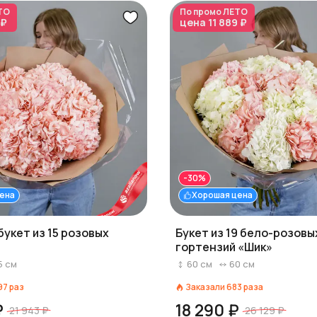
ТО
По промо
ЛЕТО
 ₽
цена
11 889 ₽
-30%
ена
Хорошая цена
укет из 15 розовых
Букет из 19 бело-розовы
гортензий «Шик»
5
см
60
см
60
см
97
раз
Заказали
683
раза
₽
18 290 ₽
21 943 ₽
26 129 ₽