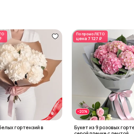
ТО
По промо
ЛЕТО
₽
цена
7 127 ₽
-20%
 белых гортензий в
Букет из 9 розовых горт
серой пленке с лентой