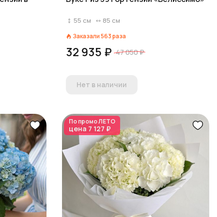
55
см
85
см
Заказали
563
раза
32 935 ₽
47 050 ₽
Нет в наличии
По промо
ЛЕТО
цена
7 127 ₽