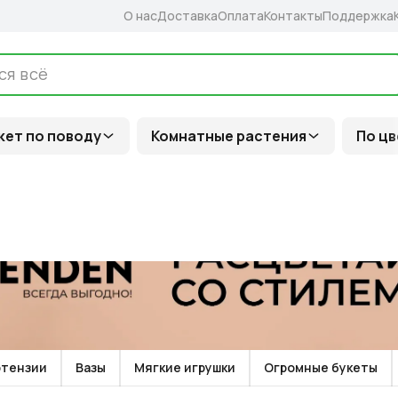
О нас
Доставка
Оплата
Контакты
Поддержка
кет по поводу
Комнатные растения
По цв
ртензии
Вазы
Мягкие игрушки
Огромные букеты