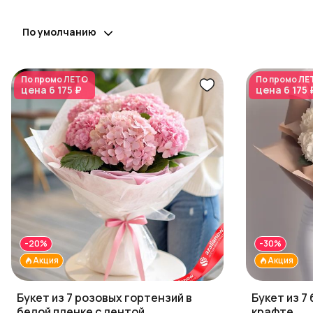
По умолчанию
По промо
ЛЕТО
По промо
ЛЕ
цена
6 175 ₽
цена
6 175 
-20%
-30%
Акция
Акция
Букет из 7 розовых гортензий в
Букет из 7
белой пленке с лентой
крафте