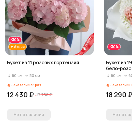
-30%
Акция
-30%
Букет из 11 розовых гортензий
Букет из 1
бело-розо
60
см
50
см
60
см
6
Заказали
538
раз
Заказали
50
12 430 ₽
18 290 
17 758 ₽
Нет в наличии
Нет в на