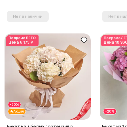
Нет в наличии
Нет в на
По промо
ЛЕТО
По промо
ЛЕ
цена
6 175 ₽
цена
10 93
-30%
Акция
-20%
Букет из 7 белых гортензий в
Букет из 1