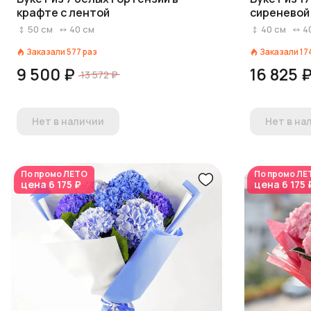
крафте с лентой
сиреневой 
50
см
40
см
40
см
4
Заказали
577
раз
Заказали
17
9 500 ₽
16 825 
13 572 ₽
Нет в наличии
Нет в на
По промо
ЛЕТО
По промо
ЛЕ
цена
6 175 ₽
цена
6 175 