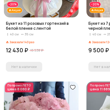
-20%
-20%
Акция
Акция
Букет из 11 розовых гортензий в
Букет из 7
белой пленке с лентой
черной пле
40
см
35
см
40
см
2
Заказали
140
раз
Заказали
12
12 430 ₽
9 500 ₽
15 538 ₽
Нет в наличии
Нет в на
По промо
ЛЕТО
По промо
ЛЕ
цена
8 080 ₽
цена
11 889