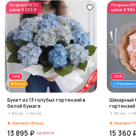
По промо
ЛЕТО
По промо
ЛЕ
цена
9 032 ₽
цена
9 984
-30%
-30%
Акция
Хорошая ц
Букет из 13 голубых гортензий в
Шикарный б
белой бумаге
гортензий
60
см
50
см
50
см
5
Заказали
460
раз
Заказали
17
13 895 ₽
15 360 
19 850 ₽