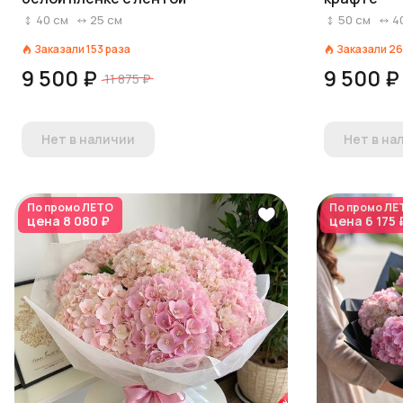
40
см
25
см
50
см
4
Заказали
153
раза
Заказали
26
9 500 ₽
9 500 ₽
11 875 ₽
Нет в наличии
Нет в на
По промо
ЛЕТО
По промо
ЛЕ
цена
8 080 ₽
цена
6 175 