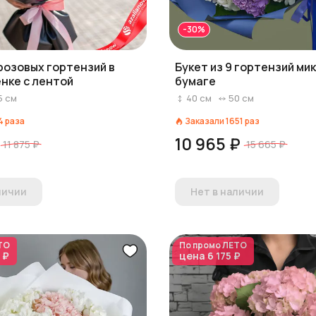
-30%
 розовых гортензий в
Букет из 9 гортензий мик
нке с лентой
бумаге
5
см
40
см
50
см
4
раза
Заказали
1651
раз
10 965 ₽
11 875 ₽
15 665 ₽
личии
Нет в наличии
ТО
По промо
ЛЕТО
 ₽
цена
6 175 ₽