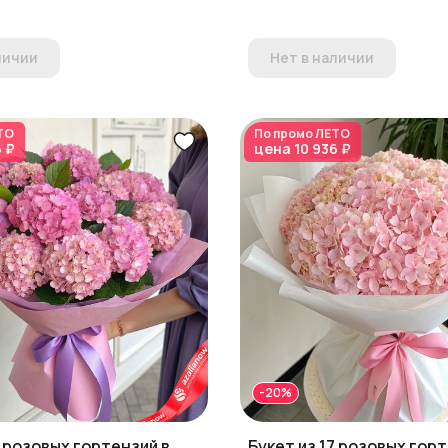
личии
Нет в наличии
ТО
По промо
ЛЕТО
6 ₽
цена
10 936 ₽
-20%
7 розовых гортензий в
Букет из 17 розовых горт