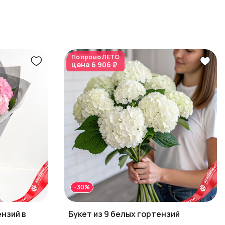
По промо
ЛЕТО
цена
6 906 ₽
-30%
ензий в
Букет из 9 белых гортензий