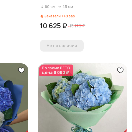
60
см
45
см
Заказали
749
раз
10 625 ₽
15 179 ₽
Нет в наличии
По промо
ЛЕТО
цена
8 080 ₽