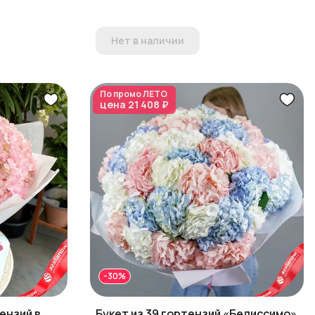
Нет в наличии
По промо
ЛЕТО
цена
21 408 ₽
-30%
ензий в
Букет из 39 гортензий «Белиссимо»