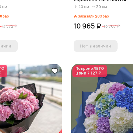
0
см
40
см
30
см
8
раз
Заказали
200
раз
10 965 ₽
13 572 ₽
13 707 ₽
личии
Нет в наличии
ТО
По промо
ЛЕТО
₽
цена
7 127 ₽