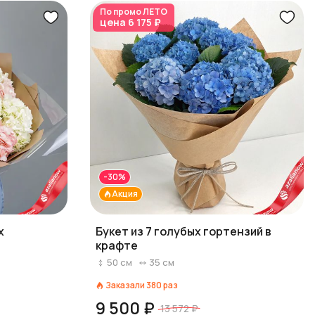
По промо
ЛЕТО
цена
6 175 ₽
-30%
Акция
х
Букет из 7 голубых гортензий в
крафте
50
см
35
см
Заказали
380
раз
9 500 ₽
13 572 ₽