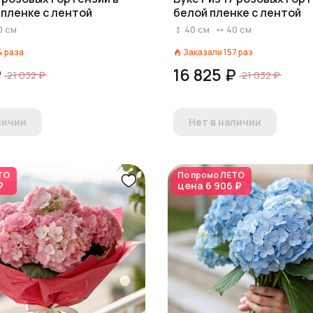
пленке с лентой
белой пленке с лентой
0
см
40
см
40
см
4
раза
Заказали
157
раз
₽
16 825 ₽
21 032 ₽
21 032 ₽
личии
Нет в наличии
ТО
По промо
ЛЕТО
₽
цена
6 906 ₽