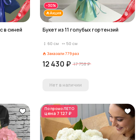
-30%
Акция
с в синей
Букет из 11 голубых гортензий
60
см
50
см
Заказали
779
раз
12 430 ₽
17 758 ₽
Нет в наличии
По промо
ЛЕТО
цена
7 127 ₽