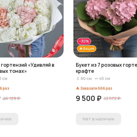
-30%
Акция
9 гортензий «Удивляй в
Букет из 7 розовых горт
вых тонах»
крафте
0
см
60
см
45
см
6
раз
Заказали
666
раз
₽
9 500 ₽
26 129 ₽
13 572 ₽
личии
Нет в наличии