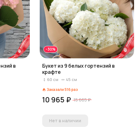
-30%
ензий в
Букет из 9 белых гортензий в
крафте
60
см
45
см
Заказали
516
раз
10 965 ₽
15 665 ₽
Нет в наличии