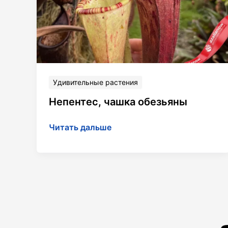
Удивительные растения
Непентес, чашка обезьяны
Непентес,
Читать дальше
чашка
обезьяны