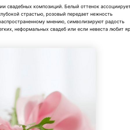
ии свадебных композиций. Белый оттенок ассоциируе
глубокой страстью, розовый передает нежность
 распространенному мнению, символизируют радость
егких, неформальных свадеб или если невеста любит я