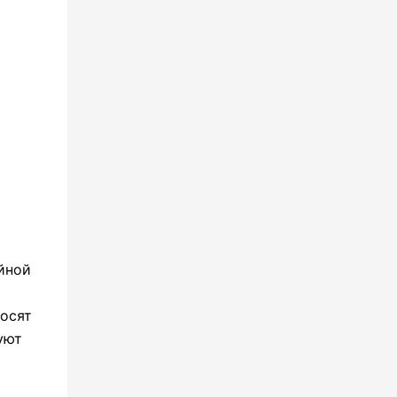
йной
носят
уют