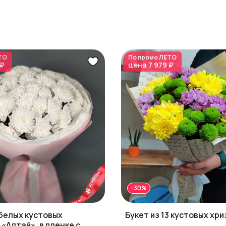
ТО
По промо
ЛЕТО
 ₽
цена
7 979 ₽
-30%
 белых кустовых
Букет из 13 кустовых хр
«Алтай», в пленке с