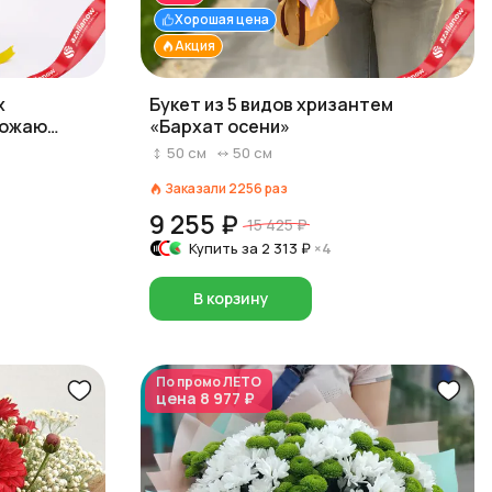
Хорошая цена
Акция
х
Букет из 5 видов хризантем
божаю
«Бархат осени»
50
см
50
см
Заказали
2256
раз
9 255 ₽
15 425 ₽
Купить за
2 313 ₽
×4
В корзину
По промо
ЛЕТО
цена
8 977 ₽