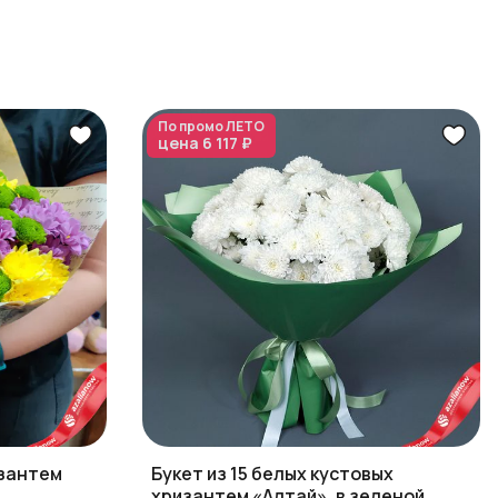
По промо
ЛЕТО
цена
6 117 ₽
изантем
Букет из 15 белых кустовых
хризантем «Алтай», в зеленой