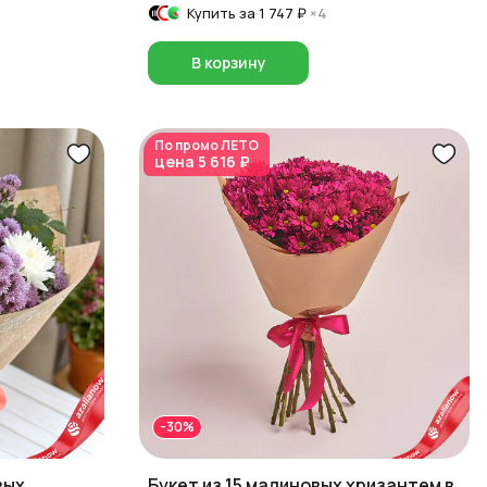
Купить за
1 747 ₽
×4
В корзину
По промо
ЛЕТО
цена
5 616 ₽
-30%
вых
Букет из 15 малиновых хризантем в