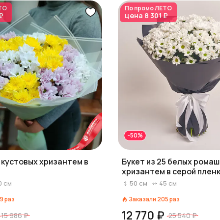
ТО
По промо
ЛЕТО
₽
цена
8 301 ₽
-50%
3 кустовых хризантем в
Букет из 25 белых рома
хризантем в серой плен
0
см
50
см
45
см
9
раз
Заказали
205
раз
12 770 ₽
15 986 ₽
25 540 ₽