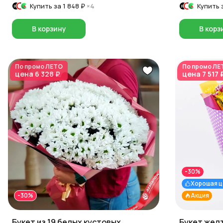
Купить за
1 848 ₽
×4
Купить 
В корзину
В корз
По промо
ЛЕТО
По промо
ЛЕ
цена
6 328 ₽
цена
7 517 
-30%
Хорошая ц
-30%
Акция
Букет из 19 белых кустовых
Букет жел