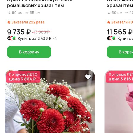
ромашковых хризантем
хризантем
60
см
55
см
50
см
4
Заказали
292
раза
Заказали
49
9 735 ₽
11 565 ₽
13 908 ₽
Купить за
2 433 ₽
×4
Купить 
В корзину
В корз
По промо
ЛЕТО
По промо
ЛЕ
цена
3 864 ₽
цена
5 616 