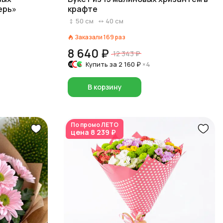
ерь»
крафте
50
см
40
см
Заказали
169
раз
8 640 ₽
12 343 ₽
Купить за
2 160 ₽
×4
В корзину
По промо
ЛЕТО
цена
8 239 ₽