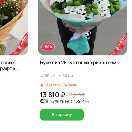
-50%
стовых
Букет из 25 кустовых хризантем
крафте,
50
см
60
см
Заказали
174
раза
13 810 ₽
27 620 ₽
Купить за
3 452 ₽
×4
В корзину