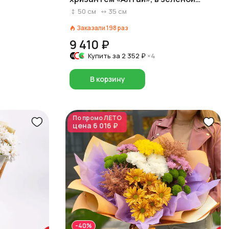
пленке с лентами
50
см
35
см
Заказали
198
раз
9 410 ₽
Купить за
2 352 ₽
×4
В корзину
По промо
ЛЕТО
цена
6 016 ₽
-40%