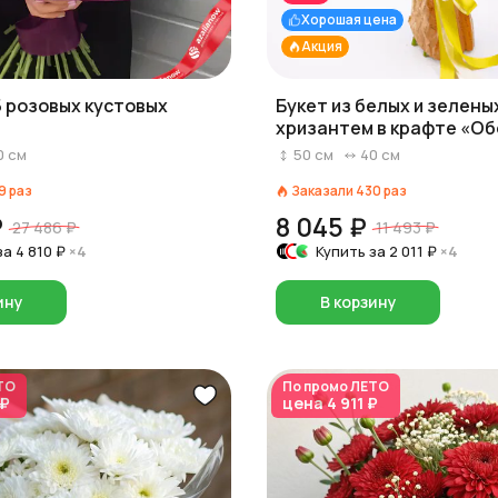
Хорошая цена
Акция
5 розовых кустовых
Букет из белых и зелены
хризантем в крафте «О
хризантемы»
0
см
50
см
40
см
9
раз
Заказали
430
раз
₽
8 045 ₽
27 486 ₽
11 493 ₽
за
4 810 ₽
×4
Купить за
2 011 ₽
×4
ину
В корзину
ТО
По промо
ЛЕТО
 ₽
цена
4 911 ₽