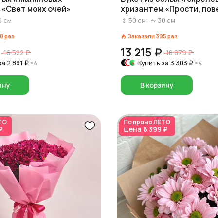
 «Свет моих очей»
хризантем «Прости, пов
0
см
50
см
30
см
8
раз
Заказали
395
раз
13 215 ₽
16 522 ₽
18 879 ₽
за
2 891 ₽
×4
Купить за
3 303 ₽
×4
ину
В корзину
ТО
По промо
ЛЕТО
₽
цена
6 399 ₽