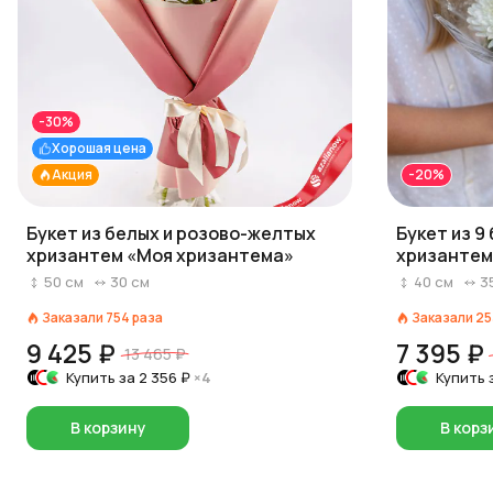
-30%
Хорошая цена
Акция
-20%
Букет из белых и розово-желтых
Букет из 9
хризантем «Моя хризантема»
хризантем 
50
см
30
см
40
см
3
Заказали
754
раза
Заказали
25
9 425 ₽
7 395 ₽
13 465 ₽
Купить за
2 356 ₽
×4
Купить 
В корзину
В корз