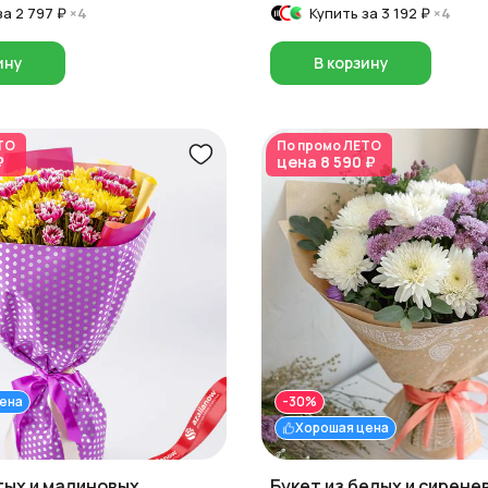
за
2 797 ₽
×4
Купить за
3 192 ₽
×4
ину
В корзину
ТО
По промо
ЛЕТО
₽
цена
8 590 ₽
ена
-30%
Хорошая цена
тых и малиновых
Букет из белых и сирене