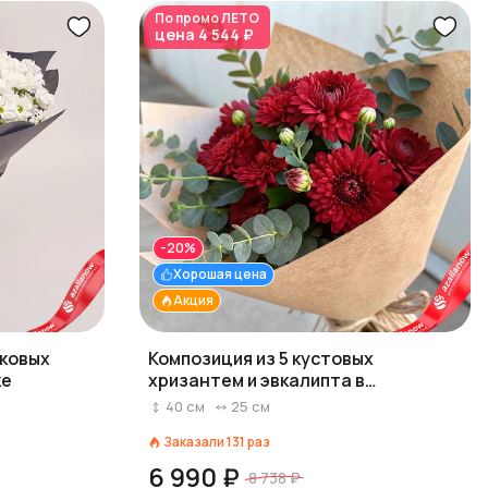
По промо
ЛЕТО
цена
4 544 ₽
-20%
Хорошая цена
Акция
шковых
Композиция из 5 кустовых
ке
хризантем и эвкалипта в
крафтовой упаковке «Бургундия»
40
см
25
см
Заказали
131
раз
6 990 ₽
8 738 ₽