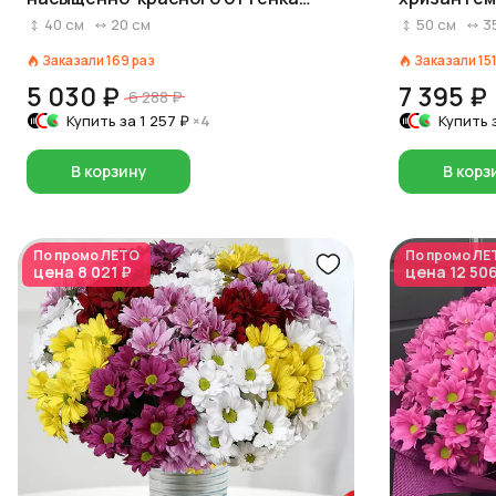
«Пылкое чувство»
лентой
40
см
20
см
50
см
3
Заказали
169
раз
Заказали
15
5 030 ₽
7 395 ₽
6 288 ₽
Купить за
1 257 ₽
×4
Купить 
В корзину
В корз
По промо
ЛЕТО
По промо
ЛЕ
цена
8 021 ₽
цена
12 50