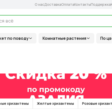
О нас
Доставка
Оплата
Контакты
Поддержка
кет по поводу
Комнатные растения
По цв
ные хризантемы
Желтые хризантемы
Розовые хризан