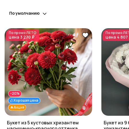
По умолчанию
По промо
ЛЕТО
По промо
ЛЕ
цена
3 270 ₽
цена
4 807
-20%
Хорошая цена
Акция
Букет из 5 кустовых хризантем
Букет из 9
насыщенно-красного оттенка
хризантем 