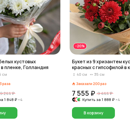
-20%
 белых кустовых
Букет из 9 хризантем ку
в пленке, Голландия
красных с гипсофилой в 
Голландия
5
см
40
см
35
см
3
раза
Заказали
200
раз
7 555 ₽
9 244 ₽
9 444 ₽
за
1 848 ₽
×4
Купить за
1 888 ₽
×4
ину
В корзину