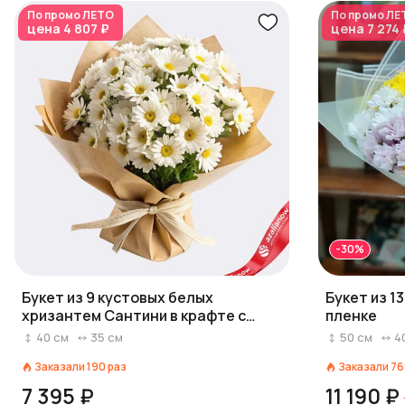
По промо
ЛЕТО
По промо
ЛЕ
цена
4 807 ₽
цена
7 274 
-30%
Букет из 9 кустовых белых
Букет из 1
хризантем Сантини в крафте с
пленке
лентой, Голландия
40
см
35
см
50
см
4
Заказали
190
раз
Заказали
76
7 395 ₽
11 190 ₽