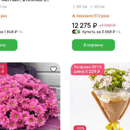
5
см
50
см
40
см
1
раз
Заказали
1372
раза
12 275 ₽
17 536 ₽
за
1 848 ₽
×4
Купить за
3 068 ₽
×4
ину
В корзину
ТО
По промо
ЛЕТО
6 ₽
цена
5 229 ₽
-30%