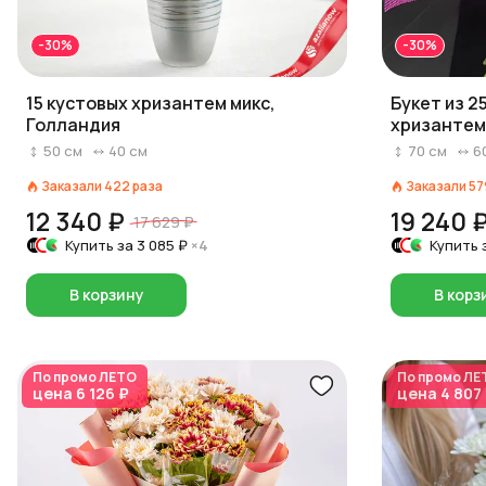
-30%
-30%
15 кустовых хризантем микс,
Букет из 2
Голландия
хризантем
50
см
40
см
70
см
6
Заказали
422
раза
Заказали
57
12 340 ₽
19 240 
17 629 ₽
Купить за
3 085 ₽
×4
Купить 
В корзину
В корз
По промо
ЛЕТО
По промо
ЛЕ
цена
6 126 ₽
цена
4 807