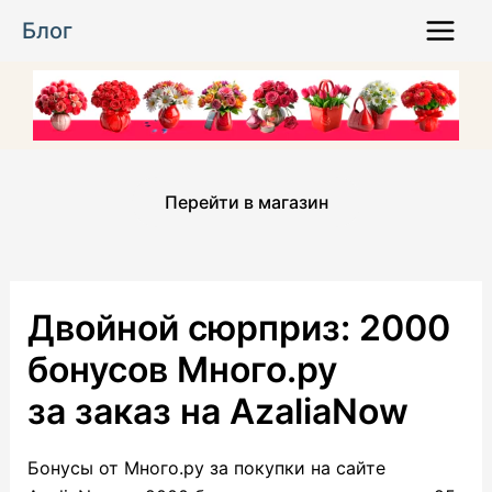
Перейти
Блог
к
Main
содержимому
Menu
Перейти в магазин
Двойной сюрприз: 2000
бонусов Много.ру
за заказ на AzaliaNow
Бонусы от Много.ру за покупки на сайте