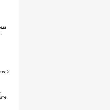
ома
о
етвей
,
йте