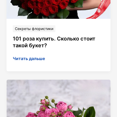
Секреты флористики
101 роза купить. Сколько стоит
такой букет?
101
Читать дальше
роза
купить.
Сколько
стоит
такой
букет?