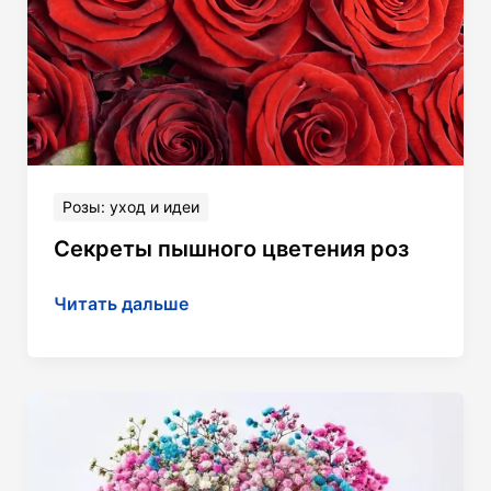
Розы: уход и идеи
Секреты пышного цветения роз
Секреты
Читать дальше
пышного
цветения
роз