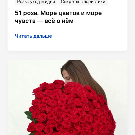
Розы: уход и идеи
Секреты флористики
51 роза. Море цветов и море
чувств — всё о нём
51
Читать дальше
роза.
Море
цветов
и море
чувств —
всё
о нём