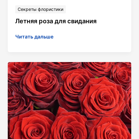
Секреты флористики
Летняя роза для свидания
Летняя
Читать дальше
роза
для
свидания