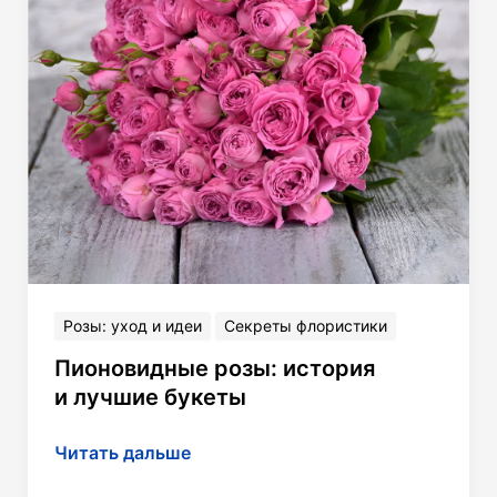
Розы: уход и идеи
Секреты флористики
Пионовидные розы: история
и лучшие букеты
Пионовидные
Читать дальше
розы: