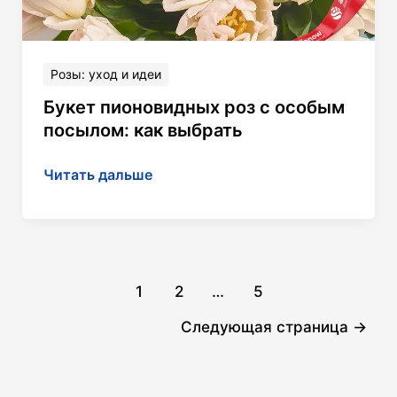
Розы: уход и идеи
Букет пионовидных роз с особым
посылом: как выбрать
Букет
Читать дальше
пионовидных
роз
с особым
посылом:
Постраничная
как
1
2
…
5
навигация
выбрать
Следующая страница
→
записи