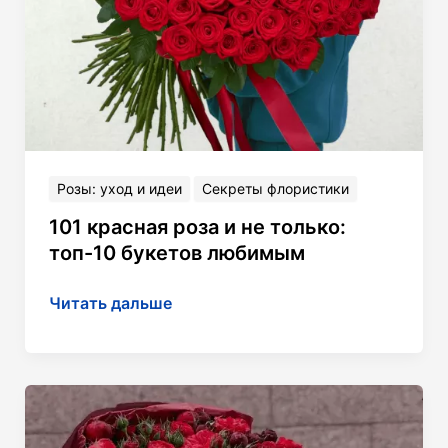
Розы: уход и идеи
Секреты флористики
101 красная роза и не только:
топ-10 букетов любимым
101
Читать дальше
красная
роза
и не только:
топ-10
букетов