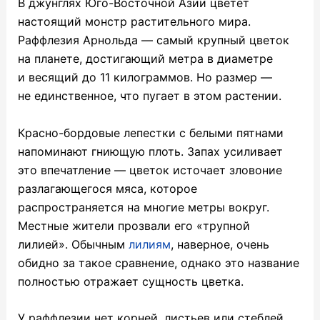
В джунглях Юго-Восточной Азии цветет
настоящий монстр растительного мира.
Раффлезия Арнольда — самый крупный цветок
на планете, достигающий метра в диаметре
и весящий до 11 килограммов. Но размер —
не единственное, что пугает в этом растении.
Красно-бордовые лепестки с белыми пятнами
напоминают гниющую плоть. Запах усиливает
это впечатление — цветок источает зловоние
разлагающегося мяса, которое
распространяется на многие метры вокруг.
Местные жители прозвали его «трупной
лилией». Обычным
лилиям
, наверное, очень
обидно за такое сравнение, однако это название
полностью отражает сущность цветка.
У раффлезии нет корней, листьев или стеблей.