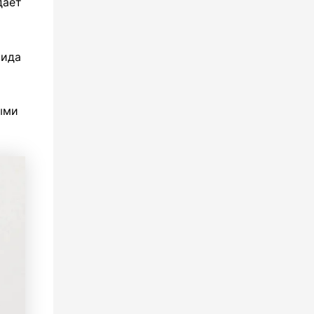
дает
вида
ыми