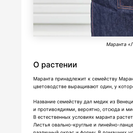
Маранта «
О растении
Маранта принадлежит к семейству Маран
цветоводстве выращивают один, у котор
Название семейству дал медик из Венец
и противоядиями, вероятно, отсюда и миф
В естественных условиях маранта растет
Листья овально-круглые и линейно-ланц
различный окрас и форму. В домашних у