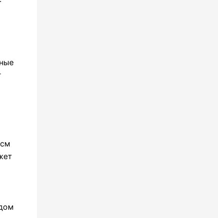
йные
г
 см
жет
идом