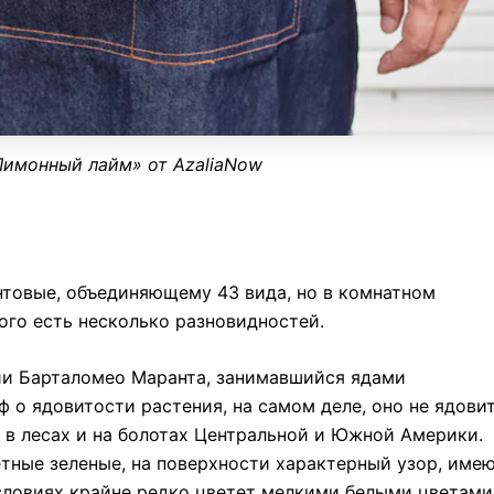
Лимонный лайм» от AzaliaNow
товые, объединяющему 43 вида, но в комнатном
ого есть несколько разновидностей.
ии Барталомео Маранта, занимавшийся ядами
 о ядовитости растения, на самом деле, оно не ядовит
 в лесах и на болотах Центральной и Южной Америки.
етные зеленые, на поверхности характерный узор, им
словиях крайне редко цветет мелкими белыми цветами