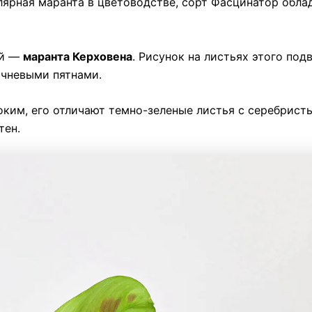
лярная маранта в цветоводстве, сорт Фасцинатор обла
ой —
маранта Керховена
. Рисунок на листьях этого под
ичневыми пятнами.
оким, его отличают темно-зеленые листья с серебрист
тен.