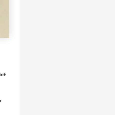
рые
й