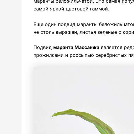
маранты беложильчатой. Это самая попу
самой яркой цветовой гаммой.
Еще один подвид маранты беложильчат
не столь выражен, листья зеленые с кор
Подвид
маранта Массанжа
является ред
прожилками и россыпью серебристых пя