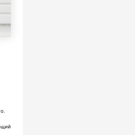
о.
еющий
.