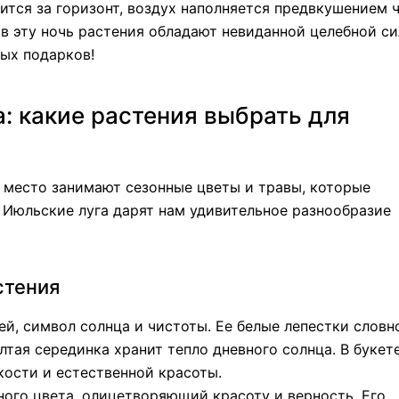
ится за горизонт, воздух наполняется предвкушением ч
о в эту ночь растения обладают невиданной целебной с
ых подарков!
: какие растения выбрать для
е место занимают сезонные цветы и травы, которые
 Июльские луга дарят нам удивительное разнообразие
стения
й, символ солнца и чистоты. Ее белые лепестки словн
елтая серединка хранит тепло дневного солнца. В букет
ости и естественной красоты.
ого цвета, олицетворяющий красоту и верность. Его