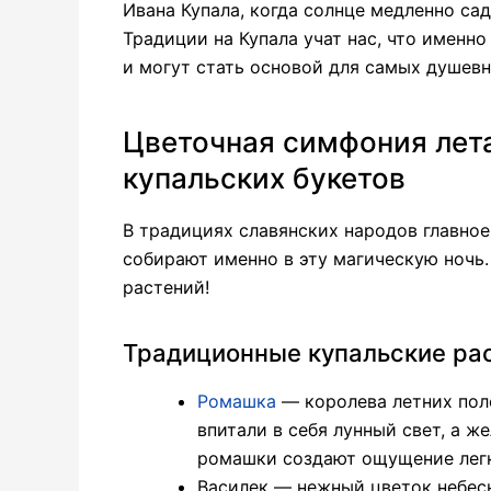
Ивана Купала, когда солнце медленно сад
Традиции на Купала учат нас, что именн
и могут стать основой для самых душевн
Цветочная симфония лета
купальских букетов
В традициях славянских народов главно
собирают именно в эту магическую ночь.
растений!
Традиционные купальские ра
Ромашка
— королева летних поле
впитали в себя лунный свет, а ж
ромашки создают ощущение легк
Василек — нежный цветок небесн