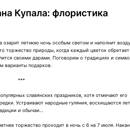
ана Купала: флористика
а озарит летнюю ночь особым светом и наполнит возд
это торжество природы, когда каждый цветок обретает
елится своими дарами. Поговорим о традициях и симво
им варианты подарков.
***
опулярных славянских праздников, хотя отмечают его
предки. Устраивают народные гуляния, восхищаются ле
радиции и обычаи…
етнее торжество проходит в ночь с 6 на 7 июля. Накан