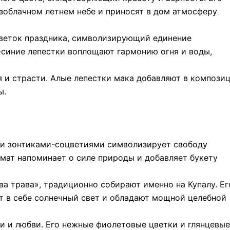
зоблачном летнем небе и приносят в дом атмосферу
веток праздника, символизирующий единение
-синие лепестки воплощают гармонию огня и воды,
 и страсти. Алые лепестки мака добавляют в компози
ы.
и зонтиками-соцветиями символизирует свободу
омат напоминает о силе природы и добавляет букету
ва трава», традиционно собирают именно на Купалу. Ег
т в себе солнечный свет и обладают мощной целебной
и и любви. Его нежные фиолетовые цветки и глянцевые