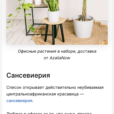
Офисные растения в наборе, доставка
от AzaliaNow
Сансевиерия
Список открывает действительно неубиваемая
центральноафриканская красавица —
сансевиерия
.
Любима в офисах за то, что очень проста