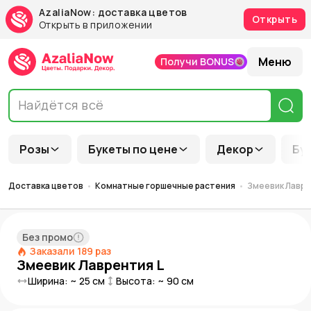
AzaliaNow: доставка цветов
Открыть
Открыть в приложении
Меню
Получи BONUS
Розы
Букеты по цене
Декор
Бу
Доставка цветов
Комнатные горшечные растения
Змеевик Лавре
Без промо
Заказали
189
раз
Змеевик Лаврентия L
Ширина: ~
25
см
Высота: ~
90
см