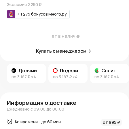
Экономия
2 250 ₽
+
1 275
бонусов
Много.ру
Нет в наличии
Купить с менеджером
Долями
Подели
Сплит
по
3 187 ₽
x4
по
3 187 ₽
x4
по
3 187 ₽
x4
Информация о доставке
Ежедневно с 09:00 до 00:00
Ко времени - до 60 мин
от 995 ₽