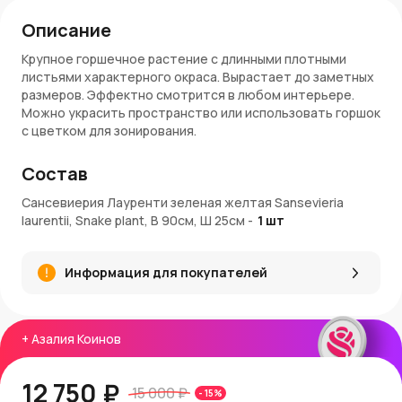
Описание
Крупное горшечное растение с длинными плотными
листьями характерного окраса. Вырастает до заметных
размеров. Эффектно смотрится в любом интерьере.
Можно украсить пространство или использовать горшок
с цветком для зонирования.
Состав
Внимание!
Комнатные растения доступны по
предзаказу. На доставку некоторых экземпляров может
Сансевиерия Лауренти зеленая желтая Sansevieria
потребоваться до 2-х недель. В комплект поставки
laurentii, Snake plant, В 90см, Ш 25см
-
1
шт
входят растение, земля и транспортировочное кашпо.
Каждый экземпляр - живой уникальный организм,
поэтому он всегда будет отличаться от изображения
Информация для покупателей
на сайте.
+
Азалия Коинов
12 750 ₽
15 000 ₽
-
15
%