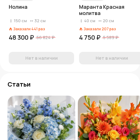
Нолина
Маранта Красная
молитва
150
см
32
см
40
см
20
см
Заказали
441
раз
Заказали
207
раз
48 300 ₽
4 750 ₽
56 824 ₽
5 589 ₽
Нет в наличии
Нет в наличии
Статьи