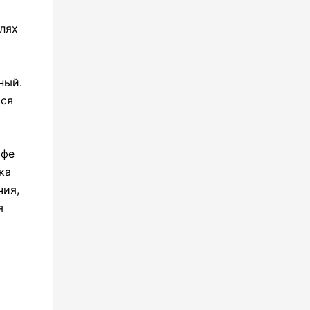
лях
ный.
ься
афе
ка
чия,
я