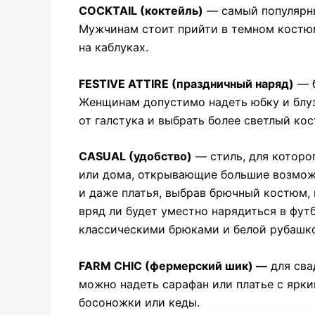
COCKTAIL (коктейль)
— самый популярны
Мужчинам стоит прийти в темном костюм
на каблуках.
FESTIVE ATTIRE (праздничный наряд)
— б
Женщинам допустимо надеть юбку и блуз
от галстука и выбрать более светлый ко
CASUAL (удобство)
— стиль, для которо
или дома, открывающие большие возмож
и даже платья, выбрав брючный костюм, 
вряд ли будет уместно нарядиться в фу
классическими брюками и белой рубашко
FARM CHIC (фермерский шик) —
для сва
можно надеть сарафан или платье с ярк
босоножки или кеды.