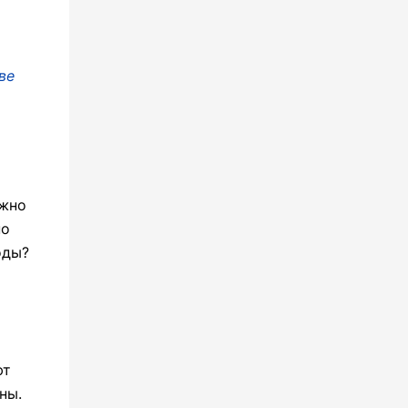
ве
ажно
но
оды?
ют
ны.