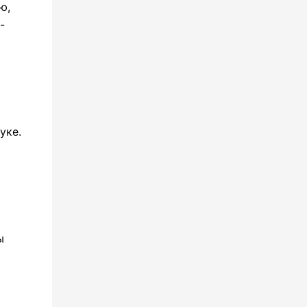
ю,
-
уке.
ы