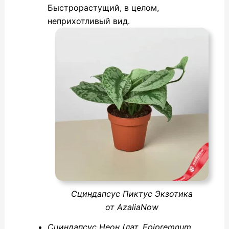
Быстрорастущий, в целом,
неприхотливый вид.
Сциндапсус Пиктус Экзотика
от AzaliaNow
Сциндапсус Неон (лат. Epipremnum