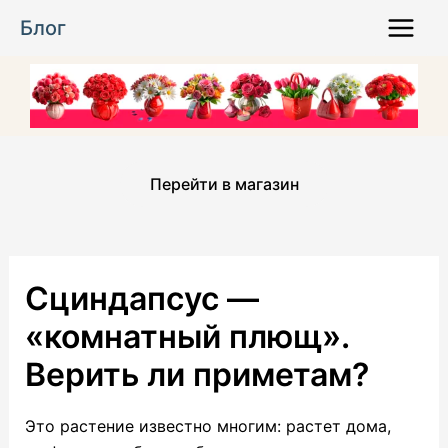
Перейти
Блог
к
Main
содержимому
Menu
Перейти в магазин
Сциндапсус —
«комнатный плющ».
Верить ли приметам?
Это растение известно многим: растет дома,