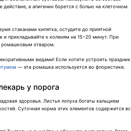
 действие, а апигенин борется с болью на клеточном
вумя стаканами кипятка, остудите до приятной
 и прикладывайте к коленям на 15−20 минут. При
с ромашковым отваром.
декоративными видами! Если хотите устроить праздник
цетумом
— эта ромашка используется во флористике.
лекарь у порога
адовая здоровья. Листья лопуха богаты кальцием
костей. Суточная норма этих элементов содержится вс