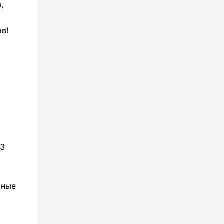
,
в!
−3
ьные