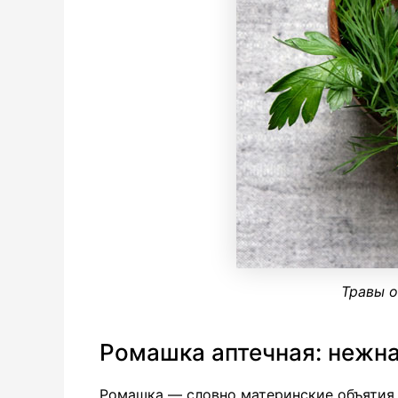
Травы о
Ромашка аптечная: нежна
Ромашка — словно материнские объятия д