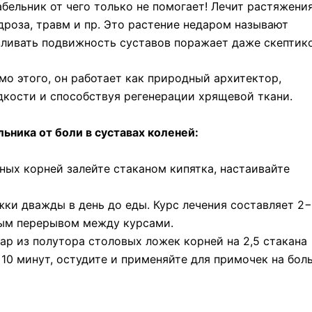
абельник от чего только не помогает! Лечит растяжения
дроза, травм и пр. Это растение недаром называют
ливать подвижность суставов поражает даже скептико
о этого, он работает как природный архитектор,
кости и способствуя регенерации хрящевой ткани.
ьника от боли в суставах коленей:
ых корней залейте стаканом кипятка, настаивайте
ки дважды в день до еды. Курс лечения составляет 2
ным перерывом между курсами.
ар из полутора столовых ложек корней на 2,5 стакана
 10 минут, остудите и применяйте для примочек на бол