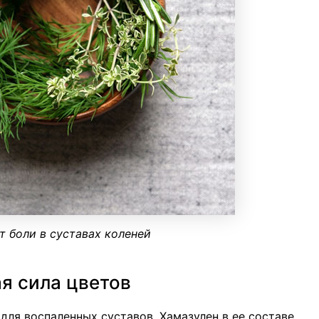
т боли в суставах коленей
я сила цветов
ля воспаленных суставов. Хамазулен в ее составе