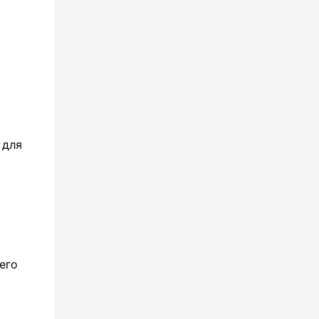
 для
его