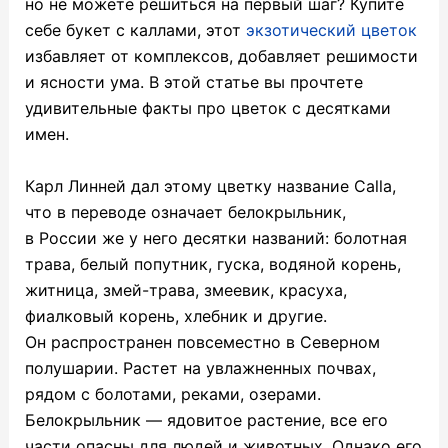
но не можете решиться на первый шаг? Купите
себе букет с каллами, этот
экзотический цветок
избавляет от комплексов, добавляет решимости
и ясности ума. В этой статье вы прочтете
удивительные факты про цветок с десятками
имен.
Карл Линней дал этому цветку название Calla,
что в переводе означает белокрыльник,
в России же у него десятки названий: болотная
трава, белый попутник, гуска, водяной корень,
житница, змей-трава, змеевик, красуха,
фиалковый корень, хлебник и другие.
Он распространен повсеместно в Северном
полушарии. Растет на увлажненных почвах,
рядом с болотами, реками, озерами.
Белокрыльник — ядовитое растение, все его
части опасны для людей и животных. Однако его