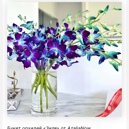
Букет орхидей «Зиля» от AzaliaNow