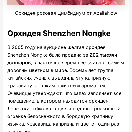
Орхидея розовая Цимбидиум от AzaliaNow
Орхидея Shenzhen Nongke
В 2005 году на аукционе
желтая орхидея
Shenzhen Nongke
была продана за
202 тысячи
долларов
, в настоящее время ее считают самым
дорогим цветком в мире. Восемь лет группа
китайских ученых выводила эту капризную
красавицу с тонким приятным ароматом.
Очевидцы утверждают, что запах заполняет все
помещение, в котором находится орхидея.
Лепестки лаймового цвета подобно роскошной
огранке белоснежного в бордовую крапинку
язычка. Красавица капризна и цветет один раз
в пять лет.