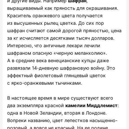
и другие виды. Например
шафран
,
выращиваемый как пряность для окрашивания.
Краситель оранжевого цвета получается
из высушенных рылец цветка. До сих пор
шафран считают самой дорогой пряностью, цена
за кг исчисляется десятками тысяч долларов.
Интересно, что античные лекари лечили
шафраном опасную «черную меланхолию».
А в средние века венецианские купцы даже
развязали 14-дневную шафрановую войну. Это
эффектный фиолетовый глянцевый цветок
с ярко-оранжевыми тычинками.
В настоящее время в мире существуют всего
два экземпляра красной
камелии Миддлемист
:
одна в Новой Зеландии, вторая в Лондоне.
Вопреки названию, цвет лепестков насыщенно-
розовый, а вовсе не красный. На ее родине