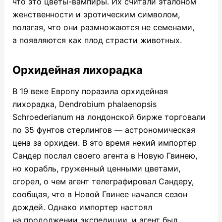
что это цветы-вампиры. Их считали эталоном
женственности и эротическим символом,
полагая, что они размножаются не семенами,
а появляются как плод страсти животных.
Орхидейная лихорадка
В 19 веке Европу поразила орхидейная
лихорадка, Dendrobium phalaenopsis
Schroederianum на лондонской бирже торговали
по 35 фунтов стерлингов — астрономическая
цена за орхидеи. В это время некий импортер
Сандер послал своего агента в Новую Гвинею,
но корабль, груженный ценными цветами,
сгорел, о чем агент телеграфировал Сандеру,
сообщая, что в Новой Гвинее начался сезон
дождей. Однако импортер настоял
на продолжении экспедиции, и агент был