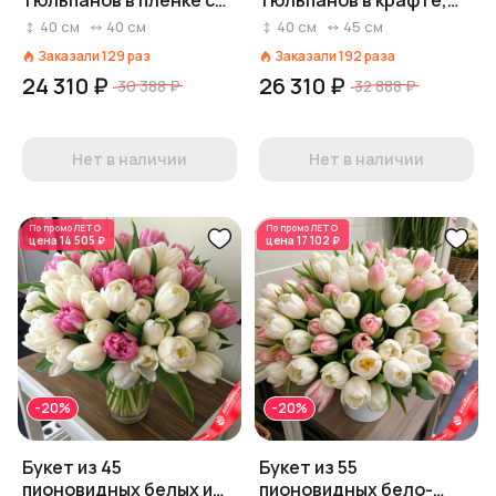
тюльпанов в пленке с
тюльпанов в крафте,
эвкалиптом, Голландия
Голландия
40
см
40
см
40
см
45
см
Заказали
129
раз
Заказали
192
раза
24 310 ₽
26 310 ₽
30 388 ₽
32 888 ₽
Нет в наличии
Нет в наличии
По промо
ЛЕТО
По промо
ЛЕТО
цена
14 505 ₽
цена
17 102 ₽
-20%
-20%
Букет из 45
Букет из 55
пионовидных белых и
пионовидных бело-