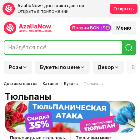
AzaliaNow: доставка цветов
Открыть
Открыть в приложении
Меню
Получи BONUS
Розы
Букеты по цене
Декор
Бу
Доставка цветов
Каталог
Букеты
Тюльпаны
Тюльпаны
Пионовидные тюльпаны
Тюльпаны микс