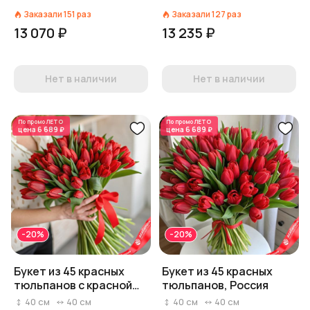
Заказали
151
раз
Заказали
127
раз
13 070 ₽
13 235 ₽
Нет в наличии
Нет в наличии
По промо
ЛЕТО
По промо
ЛЕТО
цена
6 689 ₽
цена
6 689 ₽
-20%
-20%
Букет из 45 красных
Букет из 45 красных
тюльпанов с красной
тюльпанов, Россия
лентой
40
см
40
см
40
см
40
см