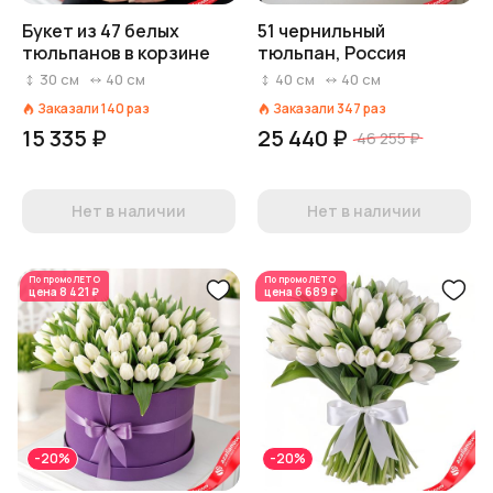
Букет из 47 белых
51 чернильный
тюльпанов в корзине
тюльпан, Россия
30
см
40
см
40
см
40
см
Заказали
140
раз
Заказали
347
раз
15 335 ₽
25 440 ₽
46 255 ₽
Нет в наличии
Нет в наличии
По промо
ЛЕТО
По промо
ЛЕТО
цена
8 421 ₽
цена
6 689 ₽
-20%
-20%