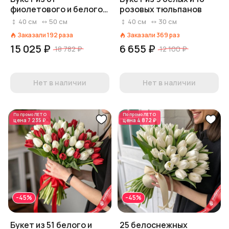
фиолетового и белого
розовых тюльпанов
тюльпана с зеленью
40
см
50
см
40
см
30
см
Заказали
192
раза
Заказали
369
раз
15 025 ₽
6 655 ₽
18 782 ₽
12 100 ₽
Нет в наличии
Нет в наличии
По промо
ЛЕТО
По промо
ЛЕТО
цена
7 235 ₽
цена
4 872 ₽
-45%
-45%
Букет из 51 белого и
25 белоснежных