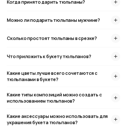
Когда принято дарить тюльпаны?
благодарностью. Их дарят дочери, подруге,
коллегам.
Можно ли подарить тюльпаны мужчине?
Красные
— классический символ любви,
страсти и серьезных намерений.
Сколько простоят тюльпаны в срезке?
Оранжевые
— передают энергию, харизму и
жизнелюбие. Отличный презент для яркой,
активной личности.
Что приложить к букету тюльпанов?
Фиолетовые
— подчеркивают восхищение,
уважение и чувство стиля. Часто покупают в
Какие цветы лучше всего сочетаются с
составе корпоративных букетов.
тюльпанами в букете?
Синие и голубые
— символизируют
спокойствие, преданность и верность.
Какие типы композиций можно создать с
Отличный выбор для подарка мужу или другу.
использованием тюльпанов?
Зеленые
— редкий, но эффектный цвет: такие
Какие аксессуары можно использовать для
тюльпаны говорят о гармонии, устойчивости,
украшения букета тюльпанов?
обновлении и надежде.