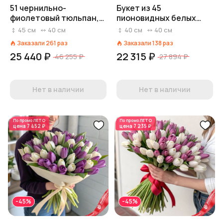
51 чернильно-
Букет из 45
фиолетовый тюльпан,
пионовидных белых
Россия
тюльпанов с лентой,
45
см
40
см
40
см
40
см
Голландия
Заказали
261
раз
Заказали
138
раз
25 440 ₽
22 315 ₽
46 255 ₽
27 894 ₽
Нет в наличии
Нет в наличии
По промо
ЛЕТО
По промо
ЛЕТО
цена
7 452 ₽
цена
7 235 ₽
-45%
-45%