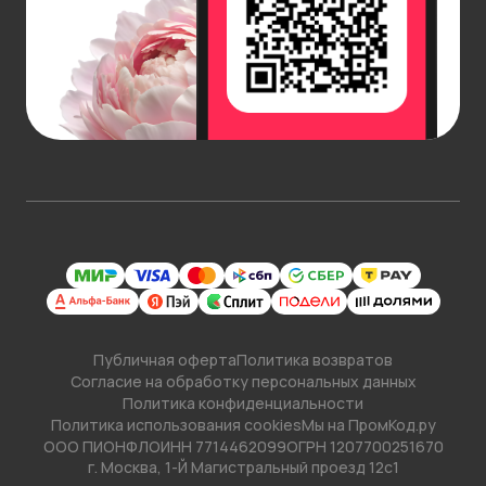
Укажите удобный интервал и день получения
заказа: в течение 3 часов, за 2 часа, в точно
указанные время и дату, включая сам день заказа.
Подробнее об условиях
доставки
.
Публичная оферта
Политика возвратов
Согласие на обработку персональных данных
Политика конфиденциальности
Политика использования cookies
Мы на ПромКод.ру
ООО ПИОНФЛО
ИНН 7714462099
ОГРН 1207700251670
г. Москва, 1-Й Магистральный проезд 12с1