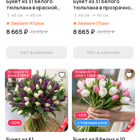
Букет из 31 белого
Букет из 31 белого
тюльпана в красной
тюльпана в прозрачной
пленке с лентой
пленке с лентой
40
см
40
см
40
см
40
см
Заказали
183
раза
Заказали
175
раз
8 665 ₽
8 665 ₽
10 832 ₽
10 832 ₽
Нет в наличии
Нет в наличии
По промо
ЛЕТО
По промо
ЛЕТО
цена
9 766 ₽
цена
4 326 ₽
-45%
-20%
Хорошая цена
Букет из 61
Букет из 9 белых и 10