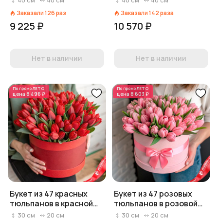
40
см
40
см
40
см
40
см
Заказали
126
раз
Заказали
142
раза
9 225 ₽
10 570 ₽
Нет в наличии
Нет в наличии
По промо
ЛЕТО
По промо
ЛЕТО
цена
8 496 ₽
цена
8 603 ₽
Букет из 47 красных
Букет из 47 розовых
тюльпанов в красной
тюльпанов в розовой
коробке
коробке с лентой
30
см
20
см
30
см
20
см