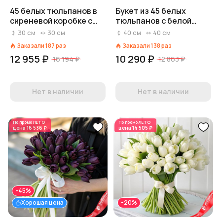
45 белых тюльпанов в
Букет из 45 белых
сиреневой коробке с
тюльпанов с белой
лентой, Россия
лентой, Россия
30
см
30
см
40
см
40
см
Заказали
187
раз
Заказали
138
раз
12 955 ₽
10 290 ₽
16 194 ₽
12 863 ₽
Нет в наличии
Нет в наличии
По промо
ЛЕТО
По промо
ЛЕТО
цена
16 536 ₽
цена
14 505 ₽
-45%
Хорошая цена
-20%