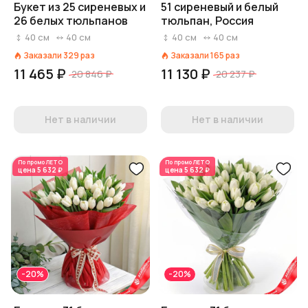
Букет из 25 сиреневых и
51 сиреневый и белый
26 белых тюльпанов
тюльпан, Россия
40
см
40
см
40
см
40
см
Заказали
329
раз
Заказали
165
раз
11 465 ₽
11 130 ₽
20 846 ₽
20 237 ₽
Нет в наличии
Нет в наличии
По промо
ЛЕТО
По промо
ЛЕТО
цена
5 632 ₽
цена
5 632 ₽
-20%
-20%