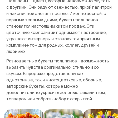
Тюльпаны — цветы, которые невозможно спутать
с другими. Они радуют свежестью, яркой палитрой
и лаконичной элегантностью. Именно весной, с
первыми теплыми днями, букеты тюльпанов
становятся настоящим хитом продаж. Эти
цветочные композиции поднимают настроение,
украшают интерьеры и становятся приятным
комплиментом для родных, коллег, друзей и
любимых.
Разноцветные букеты тюльпанов – возможность
выразить чувства оригинально, стильно и со
вкусом. В продаже представлены как
однотонные, так и многоцветковые, сборные,
авторские букеты, которые можно
дополнительно украсить зеленью, эвкалиптом,
топпером или собрать набор с открыткой.
Тюльпаны сочетаются и с другими цветами –
розами, анемонами, ирисами, амариллисом,
лавандой,
сиренью
. Мы предлагаем низкие цены,