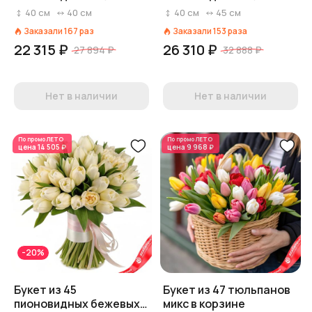
розовых тюльпанов,
розовых тюльпанов,
40
см
40
см
40
см
45
см
Голландия
Голландия
Заказали
167
раз
Заказали
153
раза
22 315 ₽
26 310 ₽
27 894 ₽
32 888 ₽
Нет в наличии
Нет в наличии
По промо
ЛЕТО
По промо
ЛЕТО
цена
14 505 ₽
цена
9 968 ₽
-20%
Букет из 45
Букет из 47 тюльпанов
пионовидных бежевых
микс в корзине