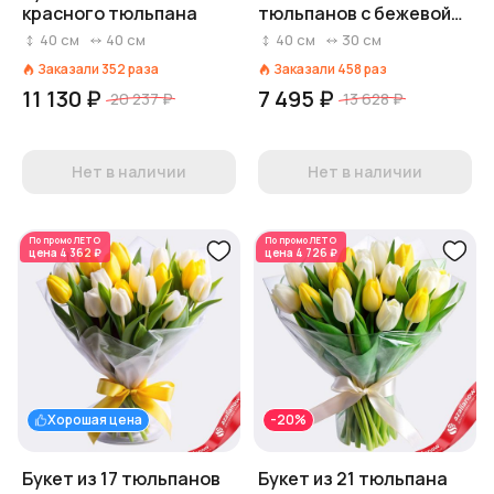
красного тюльпана
тюльпанов с бежевой
лентой
40
см
40
см
40
см
30
см
Заказали
352
раза
Заказали
458
раз
11 130 ₽
7 495 ₽
20 237 ₽
13 628 ₽
Нет в наличии
Нет в наличии
По промо
ЛЕТО
По промо
ЛЕТО
цена
4 362 ₽
цена
4 726 ₽
Хорошая цена
-20%
Букет из 17 тюльпанов
Букет из 21 тюльпана