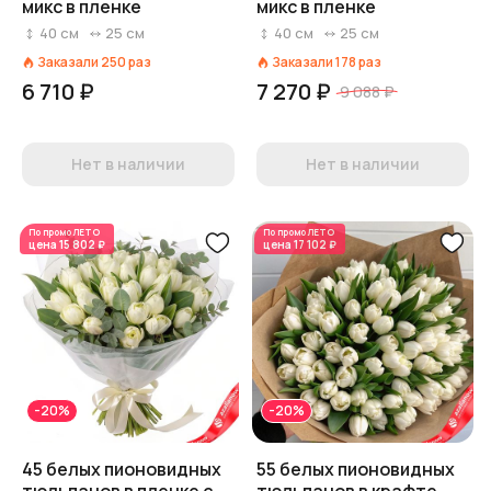
микс в пленке
микс в пленке
40
см
25
см
40
см
25
см
Заказали
250
раз
Заказали
178
раз
6 710 ₽
7 270 ₽
9 088 ₽
Нет в наличии
Нет в наличии
По промо
ЛЕТО
По промо
ЛЕТО
цена
15 802 ₽
цена
17 102 ₽
-20%
-20%
45 белых пионовидных
55 белых пионовидных