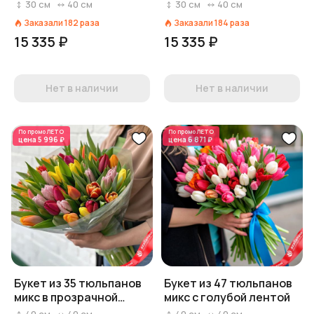
30
см
40
см
30
см
40
см
Заказали
182
раза
Заказали
184
раза
15 335 ₽
15 335 ₽
Нет в наличии
Нет в наличии
По промо
ЛЕТО
По промо
ЛЕТО
цена
5 996 ₽
цена
6 871 ₽
Букет из 35 тюльпанов
Букет из 47 тюльпанов
микс в прозрачной
микс с голубой лентой
пленке