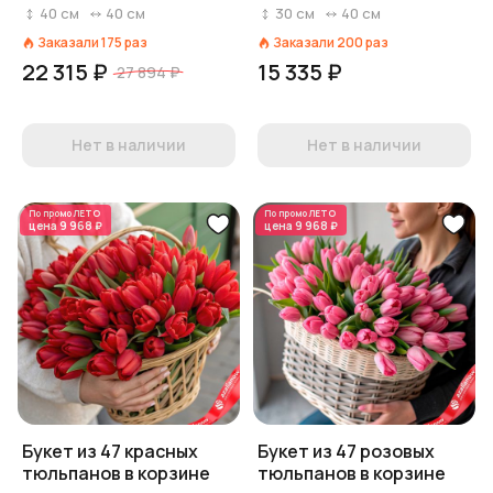
тюльпанов с лентой,
40
см
40
см
30
см
40
см
Голландия
Заказали
175
раз
Заказали
200
раз
22 315 ₽
15 335 ₽
27 894 ₽
Нет в наличии
Нет в наличии
По промо
ЛЕТО
По промо
ЛЕТО
цена
9 968 ₽
цена
9 968 ₽
Букет из 47 красных
Букет из 47 розовых
тюльпанов в корзине
тюльпанов в корзине