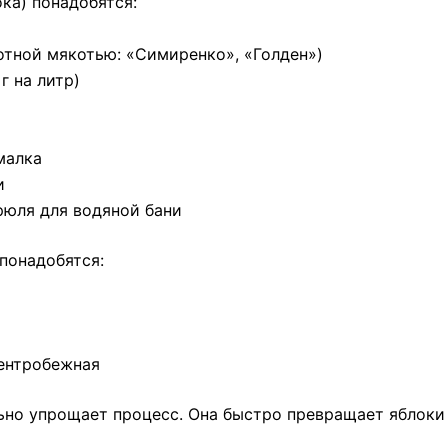
ока) понадобятся:
лотной мякотью: «Симиренко», «Голден»)
г на литр)
малка
и
рюля для водяной бани
понадобятся:
ентробежная
ьно упрощает процесс. Она быстро превращает яблоки