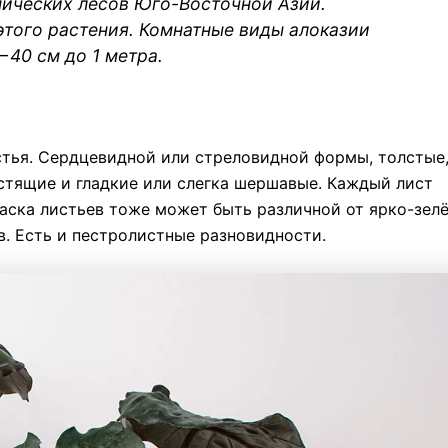
опических лесов Юго-Восточной Азии.
этого растения. Комнатные виды
алоказии
−40 см до 1 метра.
стья. Сердцевидной или стреловидной формы, толстые
стящие и гладкие или слегка шершавые. Каждый лист
раска листьев тоже может быть различной от ярко-зел
в.
Есть и пестролистные разновидности.