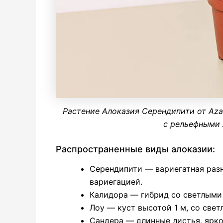
Растение Алоказия Серендипити от Aza
с рельефными 
Распространенные виды
алоказии
:
Серендипити
—
вариегатная
разн
вариегацией
.
Калидора
— гибрид со светлыми
Лоу — куст высотой 1 м, со све
Сандера
— длинные листья, ярко