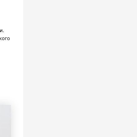
и.
кого