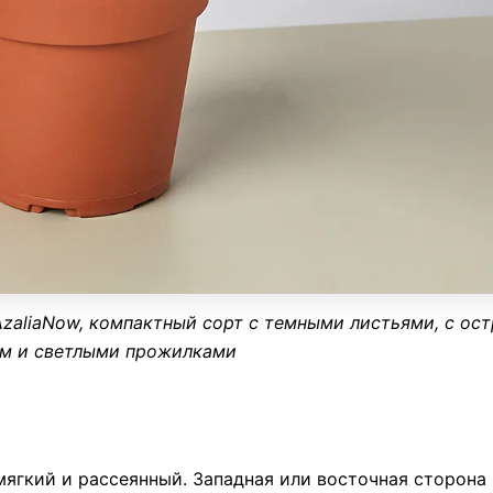
AzaliaNow,
компактный сорт с
темны
ми
листья
ми,
с ос
м и светлыми прожилками
мягкий и рассеянный. Западная или восточная сторона