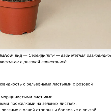
liaNow, вид —
Серендипити
—
вариегатная
разновидно
листьями с розовой
вариегацией
овидность с рельефными листьями с розовой
 морщинистыми листьями,
тлыми прожилками на зеленых листьях.
-зеленые с одной стороны и бордовые с другой,