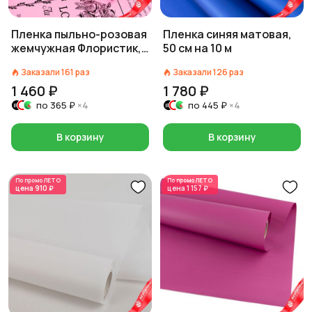
Пленка пыльно-розовая
Пленка синяя матовая,
жемчужная Флористик,
50 см на 10 м
60 см на 10 м
Заказали
161
раз
Заказали
126
раз
1 460 ₽
1 780 ₽
по
365 ₽
×4
по
445 ₽
×4
В корзину
В корзину
По промо
ЛЕТО
По промо
ЛЕТО
цена
910 ₽
цена
1 157 ₽