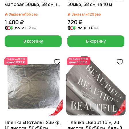
матовая 50мкр, 58 см на
50мкр, 58 см на 10 м
10 м
Заказали
156
раз
Заказали
129
раз
1 400 ₽
720 ₽
по
350 ₽
×4
по
180 ₽
×4
В корзину
В корзину
По промо
ЛЕТО
По промо
ЛЕТО
цена
1 092 ₽
цена
1 300 ₽
Пленка «Поталь» 23мкр,
Пленка «Beautiful», 20
10 листов, 50х58см,
листов, 58х58см, белый