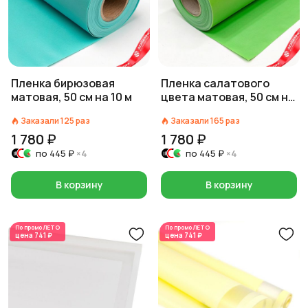
Пленка бирюзовая
Пленка салатового
матовая, 50 см на 10 м
цвета матовая, 50 см на
10 м
Заказали
125
раз
Заказали
165
раз
1 780 ₽
1 780 ₽
по
445 ₽
×4
по
445 ₽
×4
В корзину
В корзину
По промо
ЛЕТО
По промо
ЛЕТО
цена
741 ₽
цена
741 ₽