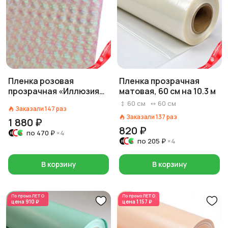
Пленка розовая
Пленка прозрачная
прозрачная «Иллюзия»,
матовая, 60 см на 10.3 м
50 см на 6 м
60
см
60
см
Заказали
147
раз
Заказали
137
раз
1 880 ₽
820 ₽
по
470 ₽
×4
по
205 ₽
×4
В корзину
В корзину
По промо
ЛЕТО
По промо
ЛЕТО
цена
910 ₽
цена
1 157 ₽