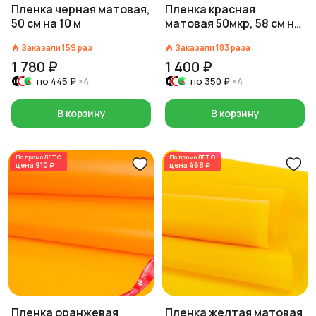
Пленка черная матовая,
Пленка красная
50 см на 10 м
матовая 50мкр, 58 см на
10 м
Заказали
159
раз
Заказали
183
раза
1 780 ₽
1 400 ₽
по
445 ₽
×4
по
350 ₽
×4
В корзину
В корзину
По промо
ЛЕТО
По промо
ЛЕТО
цена
910 ₽
цена
468 ₽
Пленка оранжевая
Пленка желтая матовая