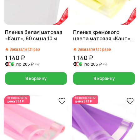
Пленка белая матовая
Пленка кремового
«Кант», 60 см на 10 м
цвета матовая «Кант»,
60 см на 10 м
Заказали
131
раз
Заказали
133
раза
1 140 ₽
1 140 ₽
по
285 ₽
×4
по
285 ₽
×4
В корзину
В корзину
По промо
ЛЕТО
По промо
ЛЕТО
цена
741 ₽
цена
741 ₽