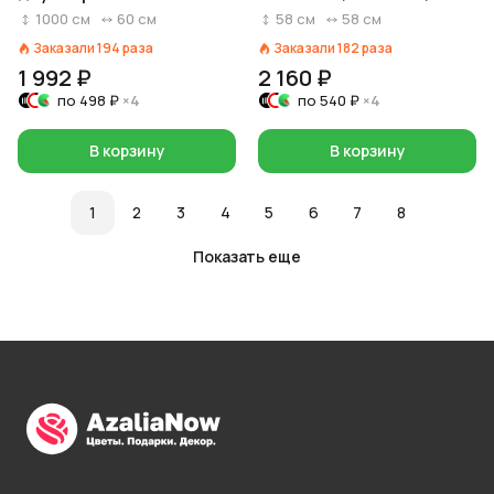
м, бордовый
голубой
1000
см
60
см
58
см
58
см
Заказали
194
раза
Заказали
182
раза
1 992 ₽
2 160 ₽
по
498 ₽
×4
по
540 ₽
×4
В корзину
В корзину
1
2
3
4
5
6
7
8
Показать еще