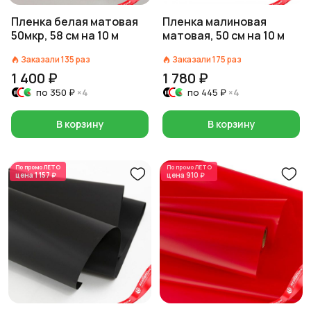
Пленка белая матовая
Пленка малиновая
50мкр, 58 см на 10 м
матовая, 50 см на 10 м
Заказали
135
раз
Заказали
175
раз
1 400 ₽
1 780 ₽
по
350 ₽
×4
по
445 ₽
×4
В корзину
В корзину
По промо
ЛЕТО
По промо
ЛЕТО
цена
1 157 ₽
цена
910 ₽