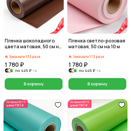
Пленка шоколадного
Пленка светло-розовая
цвета матовая, 50 см на
матовая, 50 см на 10 м
10 м
Заказали
132
раза
Заказали
172
раза
1 780 ₽
1 780 ₽
по
445 ₽
×4
по
445 ₽
×4
В корзину
В корзину
По промо
ЛЕТО
По промо
ЛЕТО
цена
1 157 ₽
цена
1 157 ₽