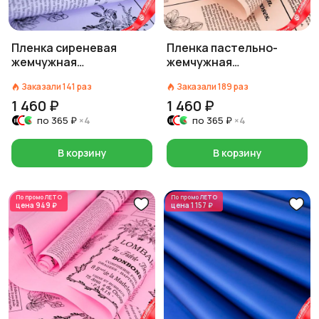
Пленка сиреневая
Пленка пастельно-
жемчужная
жемчужная
«Флористик», 60 см на
«Флористик», 60 см на
Заказали
141
раз
Заказали
189
раз
10 м
10 м
1 460 ₽
1 460 ₽
по
365 ₽
×4
по
365 ₽
×4
В корзину
В корзину
По промо
ЛЕТО
По промо
ЛЕТО
цена
949 ₽
цена
1 157 ₽