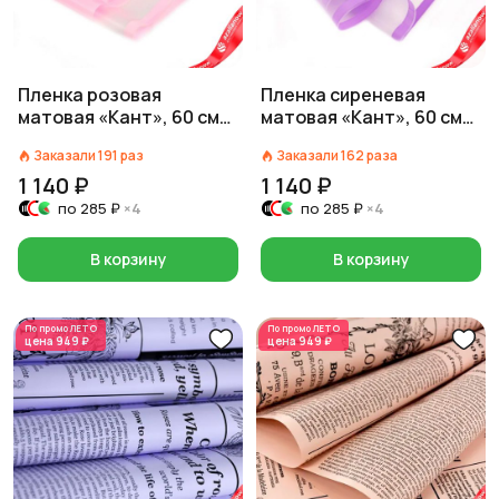
Пленка розовая
Пленка сиреневая
матовая «Кант», 60 см
матовая «Кант», 60 см
на 10 м
на 10 м
Заказали
191
раз
Заказали
162
раза
1 140 ₽
1 140 ₽
по
285 ₽
×4
по
285 ₽
×4
В корзину
В корзину
По промо
ЛЕТО
По промо
ЛЕТО
цена
949 ₽
цена
949 ₽