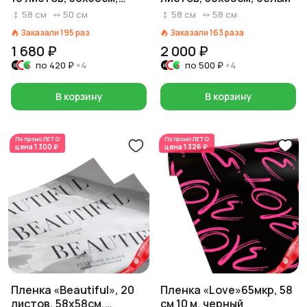
серебряный
58
см
50
см
58
см
58
см
Заказали
195
раз
Заказали
163
раза
1 680 ₽
2 000 ₽
по
420 ₽
×4
по
500 ₽
×4
В корзину
В корзину
По промо
ЛЕТО
По промо
ЛЕТО
цена
1 300 ₽
цена
1 326 ₽
Пленка «Beautiful», 20
Пленка «Love»65мкр, 58
листов, 58х58см,
см 10 м, черный