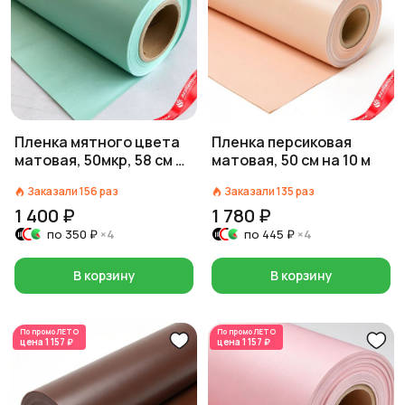
Пленка мятного цвета
Пленка персиковая
матовая, 50мкр, 58 см на
матовая, 50 см на 10 м
10 м
Заказали
156
раз
Заказали
135
раз
1 400 ₽
1 780 ₽
по
350 ₽
×4
по
445 ₽
×4
В корзину
В корзину
По промо
ЛЕТО
По промо
ЛЕТО
цена
1 157 ₽
цена
1 157 ₽