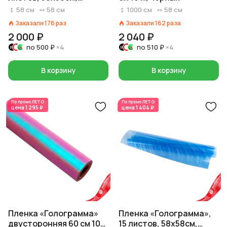
черный
58
см
58
см
1000
см
58
см
Заказали
176
раз
Заказали
162
раза
2 000 ₽
2 040 ₽
по
500 ₽
×4
по
510 ₽
×4
В корзину
В корзину
По промо
ЛЕТО
По промо
ЛЕТО
цена
1 295 ₽
цена
1 404 ₽
Пленка «Голограмма»
Пленка «Голограмма»,
двусторонняя 60 см 10
15 листов, 58х58см,