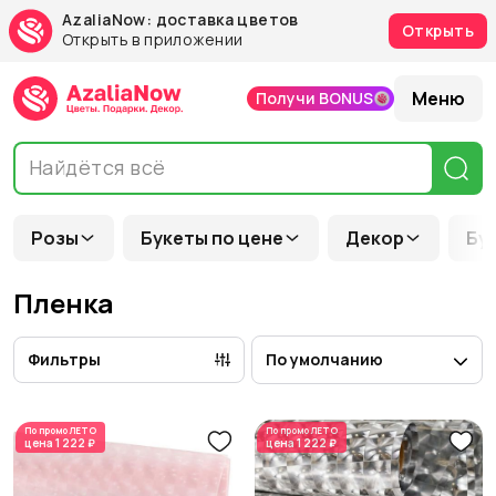
AzaliaNow: доставка цветов
Открыть
Открыть в приложении
Меню
Получи BONUS
Розы
Букеты по цене
Декор
Бу
Пленка
Фильтры
По умолчанию
По промо
ЛЕТО
По промо
ЛЕТО
цена
1 222 ₽
цена
1 222 ₽