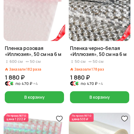
Пленка розовая
Пленка черно-белая
«Иллюзия», 50 см на 6 м
«Иллюзия», 50 см на 6 м
600
см
50
см
50
см
50
см
Заказали
182
раза
Заказали
178
раз
1 880 ₽
1 880 ₽
по
470 ₽
×4
по
470 ₽
×4
В корзину
В корзину
По промо
ЛЕТО
По промо
ЛЕТО
цена
1 222 ₽
цена
533 ₽