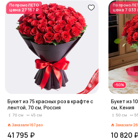
По промо
ЛЕТО
По промо
ЛЕ
цена
27 167 ₽
цена
7 033 
-50%
Букет из 75 красных роз в крафте с
Букет из 1
лентой, 70 см, Россия
см, Кения
70
см
45
см
50
см
5
Заказали
167
раз
Заказали
26
41 795 ₽
10 820 