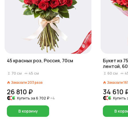
45 красных роз, Россия, 70см
Букет из 7
лентой, 60
70
см
45
см
60
см
4
Заказали
203
раза
Заказали
16
26 810 ₽
34 610 
Купить за
6 702 ₽
×4
Купить 
В корзину
В корз