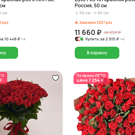
 см
Россия, 50 см
5
см
50
см
60
см
2
раз
Заказали
3287
раз
₽
11 660 ₽
16 658 ₽
за
10 448 ₽
×4
Купить за
2 915 ₽
×4
ину
В корзину
ТО
По промо
ЛЕТО
₽
цена
7 254 ₽