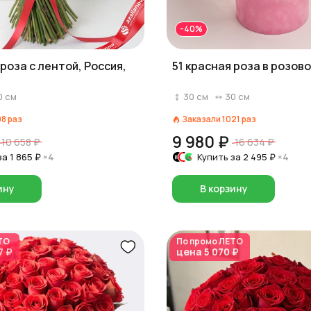
-40%
 роза с лентой, Россия,
51 красная роза в розов
0
см
30
см
30
см
98
раз
Заказали
1021
раз
9 980 ₽
10 658 ₽
16 634 ₽
за
1 865 ₽
×4
Купить за
2 495 ₽
×4
ину
В корзину
ТО
По промо
ЛЕТО
7 ₽
цена
5 070 ₽