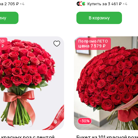
за
2 705 ₽
×4
Купить за
3 461 ₽
×4
ину
В корзину
ТО
По промо
ЛЕТО
 ₽
цена
7 579 ₽
-30%
5 красных роз с лентой,
Букет из 101 красной роз