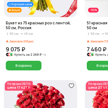
Хорошая цена
Акция
-30%
Букет из 75 красных роз с лентой,
51 красная
50 см, Россия
50 см
50
см
45
см
50
см
5
Заказали
218
раз
Заказали
11
9 075 ₽
7 460 ₽
Купить за
2 268 ₽
×4
Купить 
В корзину
В корз
По промо
ЛЕТО
По промо
ЛЕ
цена
17 427 ₽
цена
22 49