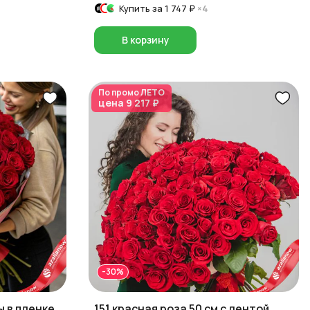
Купить за
1 747 ₽
×4
В корзину
По промо
ЛЕТО
цена
9 217 ₽
-30%
ы в пленке,
151 красная роза 50 см с лентой,