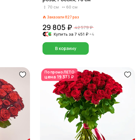
70
см
60
см
Заказали
827
раз
29 805 ₽
42 579 ₽
Купить за
7 451 ₽
×4
В корзину
По промо
ЛЕТО
цена
19 373 ₽