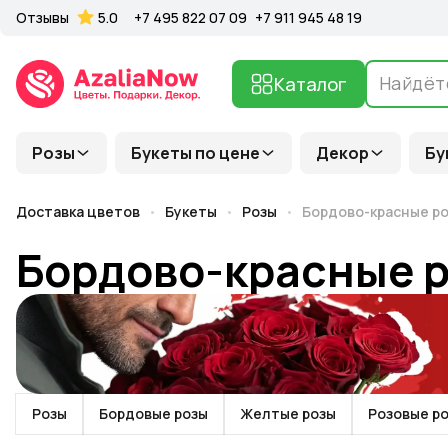
Отзывы
5.0
+7 495 822 07 09
+7 911 945 48 19
Каталог
Розы
Букеты по цене
Декор
Бу
Доставка цветов
Букеты
Розы
Бордово-красные р
Бордово-красные 
Розы
Бордовые розы
Желтые розы
Розовые р