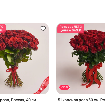
ТО
По промо
ЛЕТО
 ₽
цена
4 849 ₽
-30%
 роза, Россия, 40 см
51 красная роза 50 см, Р