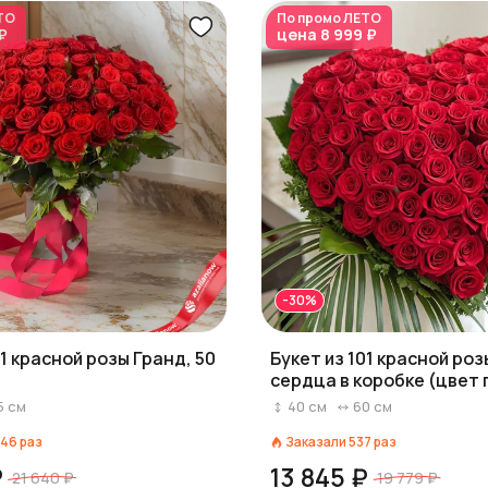
ТО
По промо
ЛЕТО
₽
цена
8 999 ₽
-30%
01 красной розы Гранд, 50
Букет из 101 красной роз
сердца в коробке (цвет 
согласованию)
5
см
40
см
60
см
46
раз
Заказали
537
раз
₽
13 845 ₽
21 640 ₽
19 779 ₽