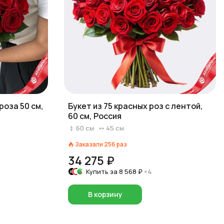
роза 50 см,
Букет из 75 красных роз с лентой,
60 см, Россия
60
см
45
см
Заказали
256
раз
34 275 ₽
Купить за
8 568 ₽
×4
В корзину