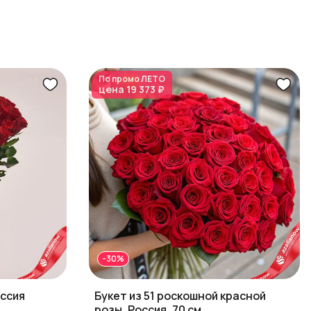
По промо
ЛЕТО
цена
19 373 ₽
-30%
оссия
Букет из 51 роскошной красной
розы, Россия, 70 см