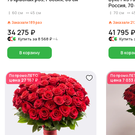
Россия, 70
60
см
45
см
70
см
4
Заказали
189
раз
Заказали
21
34 275 ₽
41 795 
Купить за
8 568 ₽
×4
Купить 
В корзину
В корз
По промо
ЛЕТО
По промо
ЛЕ
цена
27 167 ₽
цена
7 033 