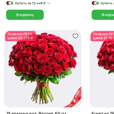
Купить за
10 448 ₽
×4
Купить 
В корзину
В корз
По промо
ЛЕТО
По промо
ЛЕ
цена
22 279 ₽
цена
27 167
75 красных роз, Россия, 60 см
Букет из 7