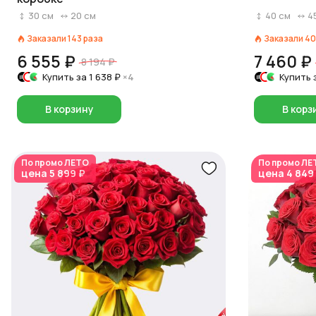
30
см
20
см
40
см
4
Заказали
143
раза
Заказали
40
6 555 ₽
7 460 ₽
8 194 ₽
Купить за
1 638 ₽
×4
Купить 
В корзину
В корз
По промо
ЛЕТО
По промо
ЛЕ
цена
5 899 ₽
цена
4 849