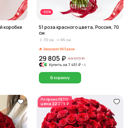
-50%
ой коробке
51 роза красного цвета, Россия, 70
см
70
см
65
см
Заказали
963
раза
29 805 ₽
59 610 ₽
Купить за
7 451 ₽
×4
В корзину
По промо
ЛЕТО
цена
22 279 ₽