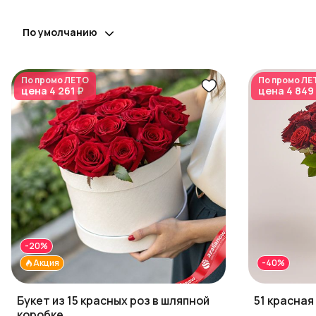
По умолчанию
По промо
ЛЕТО
По промо
ЛЕ
цена
4 261 ₽
цена
4 849
-20%
Акция
-40%
Букет из 15 красных роз в шляпной
51 красная
коробке