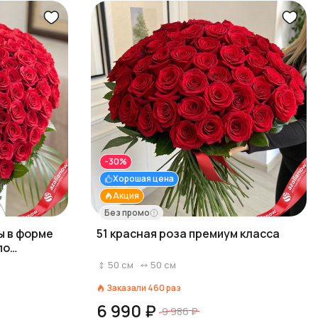
-30%
Хорошая цена
Акция
Без промо
ы в форме
51 красная роза премиум класса
по
50
см
50
см
Заказали
460
раз
6 990 ₽
9 986 ₽