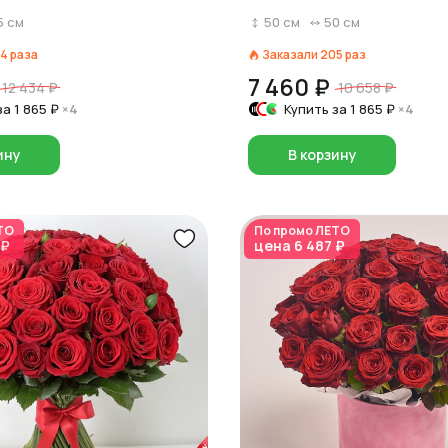
5
см
50
см
50
см
4
раза
Заказали
205
раз
7 460 ₽
12 434 ₽
10 658 ₽
за
1 865 ₽
×4
Купить за
1 865 ₽
×4
ину
В корзину
ТО
По промо
ЛЕТО
 ₽
цена
6 487 ₽