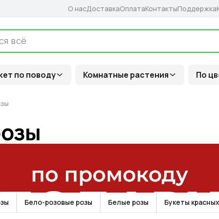
О нас
Доставка
Оплата
Контакты
Поддержка
кет по поводу
Комнатные растения
По цв
озы
розы
озы
Бело-розовые розы
Белые розы
Букеты красных