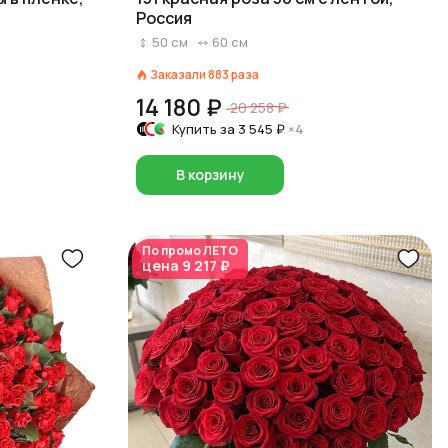
Россия
50
см
60
см
Заказали
883
раза
14 180 ₽
20 258 ₽
Купить за
3 545 ₽
×4
В корзину
По промо
ЛЕТО
цена
9 217 ₽