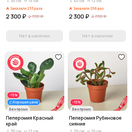
30
см
15
см
40
см
12
см
Заказали
233
раза
Заказали
256
раз
2 300 ₽
2 300 ₽
2 706 ₽
2 706 ₽
Нет в наличии
Нет в наличии
-15%
Хорошая цена
-15%
Без промо
Без промо
Пеперомия Красный
Пеперомия Рубиновое
край
сияние
30
см
12
см
20
см
10
см