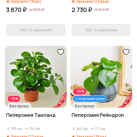
Заказали
178
раз
Заказали
143
раза
3 870 ₽
2 730 ₽
4 553 ₽
3 212 ₽
Нет в наличии
Нет в наличии
-30%
-15%
Хорошая цена
Без промо
Без промо
Пеперомия Таиланд
Пеперомия Рейндроп
30
см
15
см
40
см
17
см
Заказали
173
раза
Заказали
138
раз