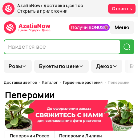
AzaliaNow: доставка цветов
Открыть
Открыть в приложении
Меню
Получи BONUS
Розы
Букеты по цене
Декор
Бу
Доставка цветов
Каталог
Горшечные растения
Пеперомии
Пеперомии
Пеперомии Россо
Пеперомии Лилиан