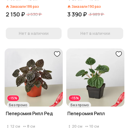
Заказали
186
раз
Заказали
190
раз
2 150 ₽
3 390 ₽
2 530 ₽
3 989 ₽
Нет в наличии
Нет в наличии
-15%
-15%
Без промо
Без промо
Пеперомия Рипл Ред
Пеперомия Рипл
12
см
8
см
20
см
10
см