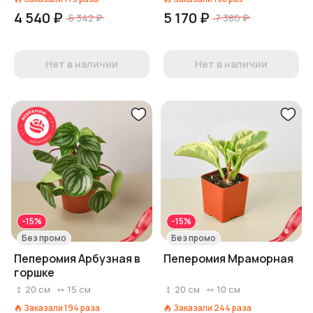
4 540 ₽
5 170 ₽
5 342 ₽
7 386 ₽
Нет в наличии
Нет в наличии
-15%
-15%
Без промо
Без промо
Пеперомия Арбузная в
Пеперомия Мраморная
горшке
20
см
15
см
20
см
10
см
Заказали
194
раза
Заказали
244
раза