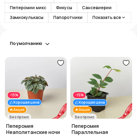
Пеперомии микс
Фикусы
Сансевиерии
Замиокулькасы
Папоротники
Показать все
По умолчанию
-15%
-15%
Хорошая цена
Хорошая цена
Акция
Акция
Без промо
Без промо
Пеперомия
Пеперомия
Неаполитанские ночи
Параллельная