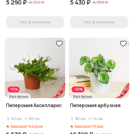
5 290 ₽
5 430 ₽
6 224 ₽
6 389 ₽
Нет в наличии
Нет в наличии
-15%
-30%
Без промо
Без промо
Пеперомия Аксилларис
Пеперомия арбузная
40
см
20
см
30
см
14
см
Заказали
144
раза
Заказали
131
раз