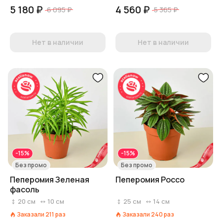
5 180 ₽
4 560 ₽
6 095 ₽
5 365 ₽
Нет в наличии
Нет в наличии
-15%
-15%
Без промо
Без промо
Пеперомия Зеленая
Пеперомия Россо
фасоль
20
см
10
см
25
см
14
см
Заказали
211
раз
Заказали
240
раз