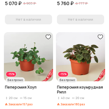
5 070 ₽
5 760 ₽
5 965 ₽
6 777 ₽
Нет в наличии
Нет в наличии
-15%
-15%
Без промо
Без промо
Пеперомия Хоуп
Пеперомия изумрудная
Рипл
20
см
15
см
40
см
20
см
Заказали
157
раз
Заказали
180
раз