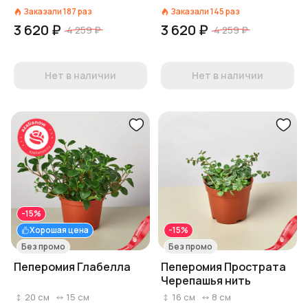
Заказали
187
раз
Заказали
145
раз
3 620 ₽
3 620 ₽
4 259 ₽
4 259 ₽
Нет в наличии
Нет в наличии
-15%
Хорошая цена
-15%
Без промо
Без промо
Пеперомия Глабелла
Пеперомия Прострата
Черепашья нить
20
см
15
см
16
см
8
см