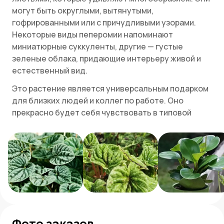
могут быть округлыми, вытянутыми,
гофрированными или с причудливыми узорами.
Некоторые виды пеперомии напоминают
миниатюрные суккуленты, другие — густые
зеленые облака, придающие интерьеру живой и
естественный вид.
Это растение является универсальным подарком
для близких людей и коллег по работе. Оно
прекрасно будет себя чувствовать в типовой
квартире и в офисе, и не займет много сил и
времени на уход. При желании вы можете собрать
всю коллекцию сортов пеперомии, и она будет
радовать вас разнообразием.
Как пеперомия завоевала
популярность
Растение относится к семейству Перцевых и
Фото заказов
насчитывает более тысячи видов, большинство