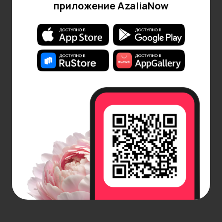
красноватая. Такой контраст делает растение
приложение AzaliaNow
особенно выразительным. В отличие от многих
других видов, этот имеет прямостоячие стебли и
со временем образует небольшой кустик.
Как правильно ухаживать
Несмотря на неприхотливость, пеперомия все же
требует соблюдения некоторых условий для
нормального роста. Этот процесс не сложен, и с
ним справится каждый.
Предпочитает рассеянный свет, а значит,
идеально себя чувствует рядом с окнами, но не
под прямыми солнечными лучами. Слишком
яркое солнце может вызвать ожоги на листьях,
и растениям будет некомфортно. В тени
растение тоже хорошо себя чувствует, что
делает его прекрасным выбором для
помещений, которые не имеют доступа к