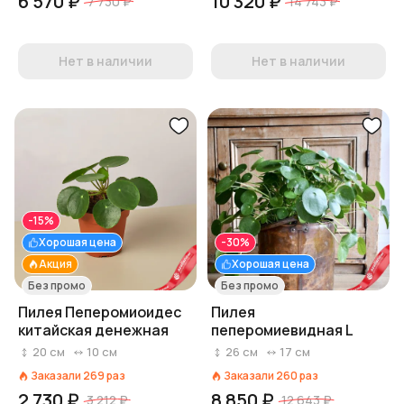
6 570 ₽
10 320 ₽
7 730 ₽
14 743 ₽
Нет в наличии
Нет в наличии
-15%
Хорошая цена
-30%
Акция
Хорошая цена
Без промо
Без промо
Пилея Пеперомиоидес
Пилея
китайская денежная
пеперомиевидная L
20
см
10
см
26
см
17
см
Заказали
269
раз
Заказали
260
раз
2 730 ₽
8 850 ₽
3 212 ₽
12 643 ₽