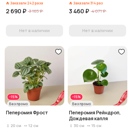
Заказали
242
раза
Заказали
314
раз
2 690 ₽
3 460 ₽
3 165 ₽
4 071 ₽
Нет в наличии
Нет в наличии
-15%
-15%
Без промо
Без промо
Пеперомия Фрост
Пеперомия Рейндроп,
Дождевая капля
20
см
12
см
30
см
15
см