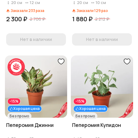
20
см
12
см
20
см
10
см
Заказали
233
раза
Заказали
129
раз
2 300 ₽
1 880 ₽
2 706 ₽
2 212 ₽
Нет в наличии
Нет в наличии
-15%
-15%
Хорошая цена
Хорошая цена
Без промо
Без промо
Пеперомия Джинни
Пеперомия Купидон