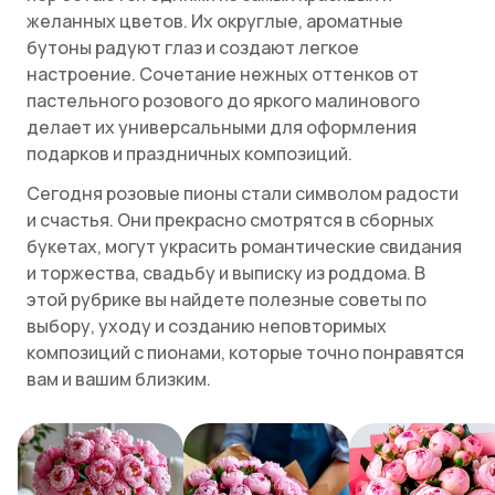
желанных цветов. Их округлые, ароматные
бутоны радуют глаз и создают легкое
настроение. Сочетание нежных оттенков от
пастельного розового до яркого малинового
делает их универсальными для оформления
подарков и праздничных композиций.
Сегодня розовые пионы стали символом радости
и счастья. Они прекрасно смотрятся в сборных
букетах, могут украсить романтические свидания
и торжества, свадьбу и выписку из роддома. В
этой рубрике вы найдете полезные советы по
выбору, уходу и созданию неповторимых
композиций с пионами, которые точно понравятся
вам и вашим близким.
Кому подарить розовые пионы
Розовые пионы — великолепный вариант для
разных событий и праздников. Такой букет можно