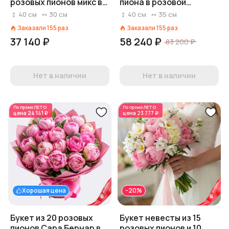
розовых пионов микс в
пиона в розовой
пленке
коробке
40
см
30
см
40
см
35
см
Заказали
155
раз
Заказали
155
раз
37 140 ₽
58 240 ₽
83 200 ₽
Нет в наличии
Нет в наличии
По промо
ЛЕТО
По промо
ЛЕТО
цена
24 141 ₽
цена
23 777 ₽
Хорошая цена
-20%
Букет из 20 розовых
Букет невесты из 15
пионов Сара Бернар в
розовых пионов и 10