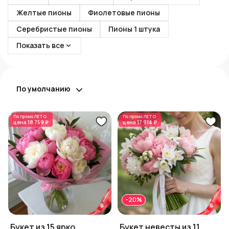
Желтые пионы
Фиолетовые пионы
Серебристые пионы
Пионы 1 штука
Показать все
По умолчанию
По промо
ЛЕТО
По промо
ЛЕТО
цена
18 759 ₽
цена
17 914 ₽
-20%
Букет из 15 ярко
Букет невесты из 11