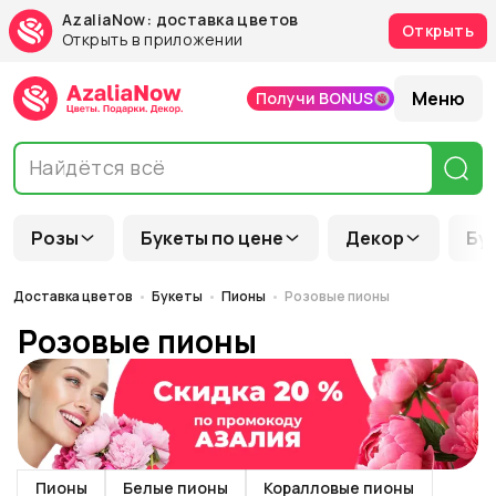
AzaliaNow: доставка цветов
Открыть
Открыть в приложении
Меню
Получи BONUS
Розы
Букеты по цене
Декор
Бу
Доставка цветов
Букеты
Пионы
Розовые пионы
Розовые пионы
Пионы
Белые пионы
Коралловые пионы