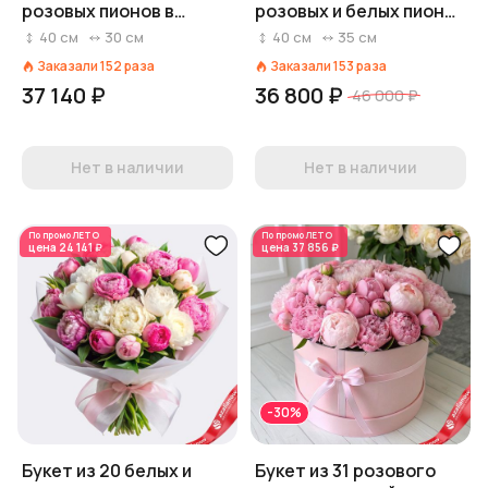
розовых пионов в
розовых и белых пионов
пленке
с эвкалиптом в крафте
40
см
30
см
40
см
35
см
Заказали
152
раза
Заказали
153
раза
37 140 ₽
36 800 ₽
46 000 ₽
Нет в наличии
Нет в наличии
По промо
ЛЕТО
По промо
ЛЕТО
цена
24 141 ₽
цена
37 856 ₽
-30%
Букет из 20 белых и
Букет из 31 розового