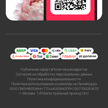
Укажите удобный интервал и день получения
заказа: в течение 3 часов, за 2 часа, в точно
указанные время и дату, включая сам день заказа.
Подробнее об условиях
доставки
.
Публичная оферта
Политика возвратов
Согласие на обработку персональных данных
Политика конфиденциальности
Политика использования cookies
Мы на ПромКод.ру
ООО ПИОНФЛО
ИНН 7714462099
ОГРН 1207700251670
г. Москва, 1-Й Магистральный проезд 12с1