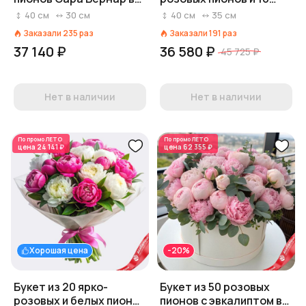
упаковке
белых нарциссов, с
40
см
30
см
40
см
35
см
белой лентой
Заказали
235
раз
Заказали
191
раз
37 140 ₽
36 580 ₽
45 725 ₽
Нет в наличии
Нет в наличии
По промо
ЛЕТО
По промо
ЛЕТО
цена
24 141 ₽
цена
62 355 ₽
Хорошая цена
-20%
Букет из 20 ярко-
Букет из 50 розовых
розовых и белых пионов
пионов с эвкалиптом в