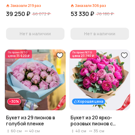
Заказали
219
раз
Заказали
306
раз
39 250 ₽
53 330 ₽
56 072 ₽
76 186 ₽
Нет в наличии
Нет в наличии
По промо
ЛЕТО
По промо
ЛЕТО
цена
35 620 ₽
цена
23 790 ₽
-30%
Хорошая цена
Букет из 29 пионов в
Букет из 20 ярко-
голубой пленке
розовых пионов с
эвкалиптом в крафте
60
см
40
см
40
см
35
см