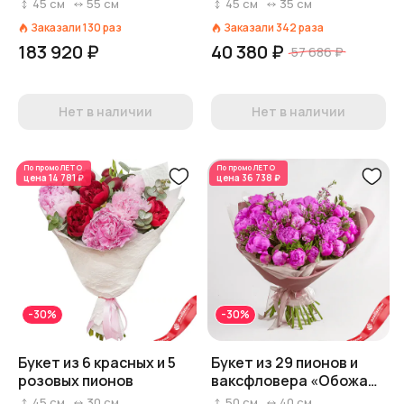
45
см
55
см
45
см
35
см
Заказали
130
раз
Заказали
342
раза
183 920 ₽
40 380 ₽
57 686 ₽
Нет в наличии
Нет в наличии
По промо
ЛЕТО
По промо
ЛЕТО
цена
14 781 ₽
цена
36 738 ₽
-30%
-30%
Букет из 6 красных и 5
Букет из 29 пионов и
розовых пионов
ваксфловера «Обожаю
пионы»
45
см
30
см
50
см
40
см