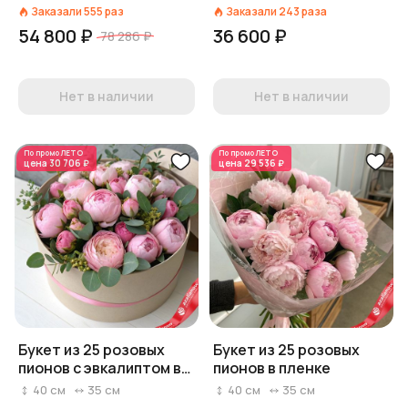
Заказали
555
раз
Заказали
243
раза
54 800 ₽
36 600 ₽
78 286 ₽
Нет в наличии
Нет в наличии
По промо
ЛЕТО
По промо
ЛЕТО
цена
30 706 ₽
цена
29 536 ₽
Букет из 25 розовых
Букет из 25 розовых
пионов с эвкалиптом в
пионов в пленке
коробке
40
см
35
см
40
см
35
см