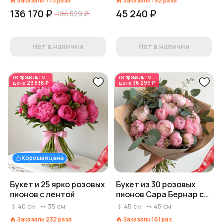
Заказали
773
раза
Заказали
192
раза
136 170 ₽
45 240 ₽
194 529 ₽
Нет в наличии
Нет в наличии
По промо
ЛЕТО
По промо
ЛЕТО
цена
29 536 ₽
цена
36 296 ₽
Хорошая цена
Букет и 25 ярко розовых
Букет из 30 розовых
пионов с лентой
пионов Сара Бернар с
эвкалиптом в крафте
40
см
35
см
45
см
45
см
Заказали
232
раза
Заказали
161
раз