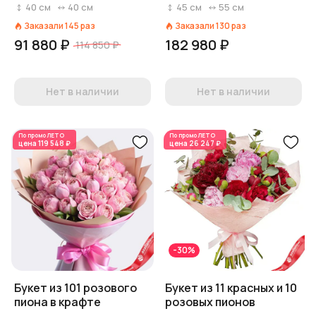
40
см
40
см
45
см
55
см
Заказали
145
раз
Заказали
130
раз
91 880 ₽
182 980 ₽
114 850 ₽
Нет в наличии
Нет в наличии
По промо
ЛЕТО
По промо
ЛЕТО
цена
119 548 ₽
цена
26 247 ₽
-30%
Букет из 101 розового
Букет из 11 красных и 10
пиона в крафте
розовых пионов