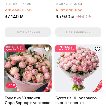
микс в пленке
белой коробке
40
см
35
см
30
см
40
см
Заказали
135
раз
Заказали
186
раз
37 140 ₽
95 930 ₽
119 913 ₽
Нет в наличии
Нет в наличии
По промо
ЛЕТО
По промо
ЛЕТО
цена
59 722 ₽
цена
118 937 ₽
-20%
Букет из 50 пионов
Букет из 101 розового
Сара Бернар в упаковке
пиона в пленке