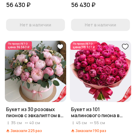
56 430 ₽
56 430 ₽
Нет в наличии
Нет в наличии
По промо
ЛЕТО
По промо
ЛЕТО
цена
36 563 ₽
цена
118 937 ₽
Букет из 30 розовых
Букет из 101
пионов с эвкалиптом в
малинового пиона в
коробке
крафте
35
см
40
см
45
см
55
см
Заказали
225
раз
Заказали
190
раз