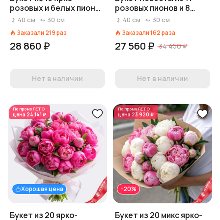
розовых и белых пионов
розовых пионов и 8
в пленке
белых нарциссов, с
40
см
30
см
40
см
30
см
белой лентой
Заказали
219
раз
Заказали
162
раза
28 860 ₽
27 560 ₽
34 450 ₽
Нет в наличии
Нет в наличии
По промо
ЛЕТО
По промо
ЛЕТО
цена
24 141 ₽
цена
23 920 ₽
Хорошая цена
-20%
Букет из 20 ярко-
Букет из 20 микс ярко-