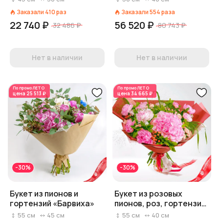
Заказали
410
раз
Заказали
554
раза
22 740 ₽
56 520 ₽
32 486 ₽
80 743 ₽
Нет в наличии
Нет в наличии
По промо
ЛЕТО
По промо
ЛЕТО
цена
25 513 ₽
цена
34 665 ₽
-30%
-30%
Букет из пионов и
Букет из розовых
гортензий «Барвиха»
пионов, роз, гортензии
«Желаю счастья»
55
см
45
см
55
см
40
см