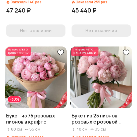
Заказали
140
раз
Заказали
255
раз
47 240 ₽
45 440 ₽
Нет в наличии
Нет в наличии
По промо
ЛЕТО
По промо
ЛЕТО
цена
88 511 ₽
цена
29 406 ₽
-30%
Букет из 75 розовых
Букет из 25 пионов
пионов в крафте
розовых с розовой
лентой
60
см
55
см
40
см
35
см