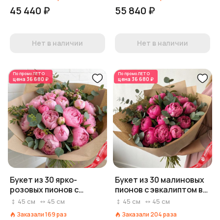
45 440 ₽
55 840 ₽
Нет в наличии
Нет в наличии
По промо
ЛЕТО
По промо
ЛЕТО
цена
36 680 ₽
цена
36 680 ₽
Букет из 30 ярко-
Букет из 30 малиновых
розовых пионов с
пионов с эвкалиптом в
эвкалиптом в крафте
крафте
45
см
45
см
45
см
45
см
Заказали
169
раз
Заказали
204
раза