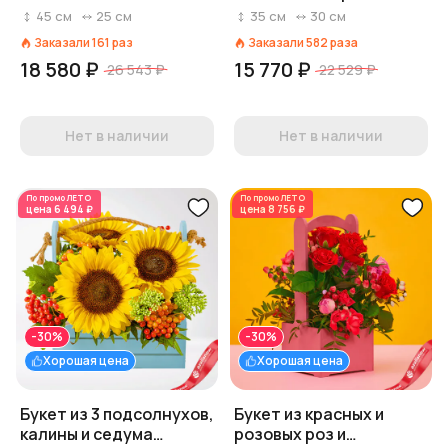
хамелациума «Жизнь»
«Красотуля»
45
см
25
см
35
см
30
см
Заказали
161
раз
Заказали
582
раза
18 580 ₽
15 770 ₽
26 543 ₽
22 529 ₽
Нет в наличии
Нет в наличии
По промо
ЛЕТО
По промо
ЛЕТО
цена
6 494 ₽
цена
8 756 ₽
-30%
-30%
Хорошая цена
Хорошая цена
Букет из 3 подсолнухов,
Букет из красных и
калины и седума
розовых роз и