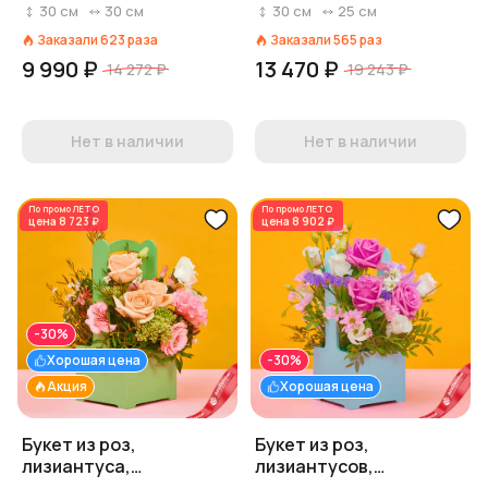
«Подсолнух»
гиперикума
30
см
30
см
30
см
25
см
«Рубиновый»
Заказали
623
раза
Заказали
565
раз
9 990 ₽
13 470 ₽
14 272 ₽
19 243 ₽
Нет в наличии
Нет в наличии
По промо
ЛЕТО
По промо
ЛЕТО
цена
8 723 ₽
цена
8 902 ₽
-30%
Хорошая цена
-30%
Акция
Хорошая цена
Букет из роз,
Букет из роз,
лизиантуса,
лизиантусов,