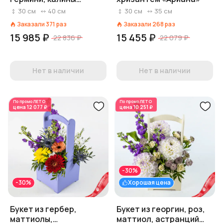
«Костры рябин»
30
см
40
см
30
см
35
см
Заказали
371
раз
Заказали
268
раз
15 985 ₽
15 455 ₽
22 836 ₽
22 079 ₽
Нет в наличии
Нет в наличии
По промо
ЛЕТО
По промо
ЛЕТО
цена
12 077 ₽
цена
10 251 ₽
-30%
-30%
Хорошая цена
Букет из гербер,
Букет из георгин, роз,
маттиолы,
маттиол, астранций