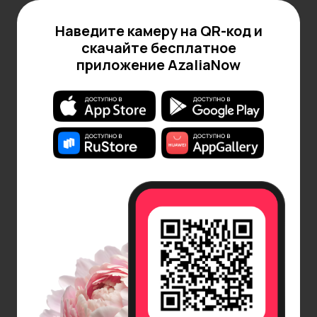
приятным презентом.
Наведите камеру на QR-код и
Как ухаживать за цветами в ящиках:
скачайте бесплатное
Поддерживайте влажность флористической
приложение AzaliaNow
губки, поливайте ее водой, используя шприц.
Не вынимайте свежие цветы, однако удаляйте
увядшие.
Избегайте высоких температур и прямого
солнечного света.
Купить букет в ящике в цветочном
магазине AzaliaNow
В нашем цветочном магазине вы можете выбрать,
заказать и купить изысканную композицию в
ящике, которая станет идеальным подарком для
любого случая. В каталоге AzaliaNow представлен
широкий выбор стильных композиций в