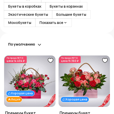
Букеты в коробках
Букеты в корзинах
Экзотические букеты
Большие букеты
Монобукеты
Показать все
По умолчанию
По промо
ЛЕТО
По промо
ЛЕТО
цена
14 404 ₽
цена
15 360 ₽
Хорошая цена
Акция
Хорошая цена
Премиум букет
Премиум букет