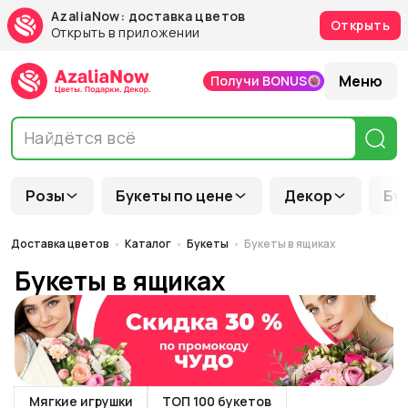
AzaliaNow: доставка цветов
Открыть
Открыть в приложении
Меню
Получи BONUS
Розы
Букеты по цене
Декор
Бу
Доставка цветов
Каталог
Букеты
Букеты в ящиках
Букеты в ящиках
Мягкие игрушки
ТОП 100 букетов