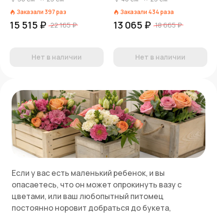
«Лавандовый»
Заказали
397
раз
Заказали
434
раза
15 515 ₽
13 065 ₽
22 165 ₽
18 665 ₽
Нет в наличии
Нет в наличии
Если у вас есть маленький ребенок, и вы
опасаетесь, что он может опрокинуть вазу с
цветами, или ваш любопытный питомец
постоянно норовит добраться до букета,