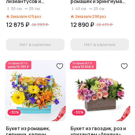
лизиантусов и
ромашек и эрингиума
хризантем «Бежевый»
«Ранец» (букеты в
30
см
25
см
40
см
25
см
ящиках)
Заказали
419
раз
Заказали
298
раз
12 875 ₽
12 890 ₽
18 393 ₽
18 415 ₽
Нет в наличии
Нет в наличии
По промо
ЛЕТО
По промо
ЛЕТО
цена
10 390 ₽
цена
10 046 ₽
-30%
-30%
Букет из ромашек,
Букет из гвоздик, роз и
гермини, калины
хризантем «Ариана»