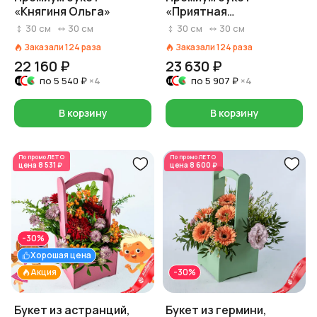
«Княгиня Ольга»
«Приятная
неожиданность»
30
см
30
см
30
см
30
см
Заказали
124
раза
Заказали
124
раза
22 160 ₽
23 630 ₽
по
5 540 ₽
×4
по
5 907 ₽
×4
В корзину
В корзину
По промо
ЛЕТО
По промо
ЛЕТО
цена
8 531 ₽
цена
8 600 ₽
-30%
Хорошая цена
Акция
-30%
Букет из астранций,
Букет из гермини,