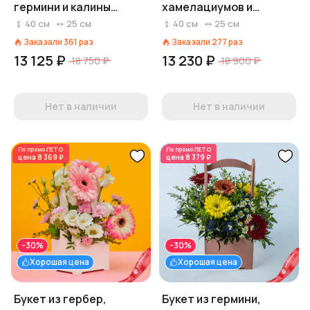
гермини и калины
хамелациумов и
«Жизнь удалась»
лизиантусов «Бусинка»
40
см
25
см
40
см
25
см
Заказали
361
раз
Заказали
277
раз
13 125 ₽
13 230 ₽
18 750 ₽
18 900 ₽
Нет в наличии
Нет в наличии
По промо
ЛЕТО
По промо
ЛЕТО
цена
8 369 ₽
цена
8 379 ₽
-30%
-30%
Хорошая цена
Хорошая цена
Букет из гербер,
Букет из гермини,