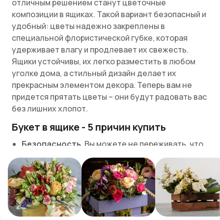
отличным решением станут цветочные
композиции в ящиках. Такой вариант безопасный и
удобный: цветы надежно закреплены в
специальной флористической губке, которая
удерживает влагу и продлевает их свежесть.
Ящики устойчивы, их легко разместить в любом
уголке дома, а стильный дизайн делает их
прекрасным элементом декора. Теперь вам не
придется прятать цветы – они будут радовать вас
без лишних хлопот.
Букет в ящике - 5 причин купить
Безопасность.
Вы можете не переживать, что
ребенок поранится стеклом разбитой вазы,
кроме того, ящик довольно устойчив и тяжел,
поэтому перевернуть его игривой кошке будет
довольно сложно.
Стиль и экология.
Не случайно две