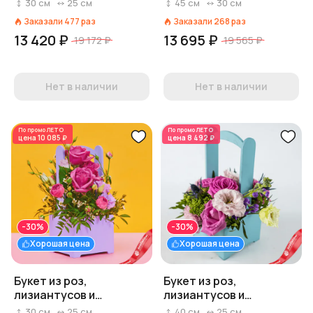
ваксфловера
хризантем «Серо-
30
см
25
см
45
см
30
см
«Оливковый»
голубой»
Заказали
477
раз
Заказали
268
раз
13 420 ₽
13 695 ₽
19 172 ₽
19 565 ₽
Нет в наличии
Нет в наличии
По промо
ЛЕТО
По промо
ЛЕТО
цена
10 085 ₽
цена
8 492 ₽
-30%
-30%
Хорошая цена
Хорошая цена
Букет из роз,
Букет из роз,
лизиантусов и
лизиантусов и
ваксфловера
маттиолы «Малютка»
30
см
25
см
40
см
25
см