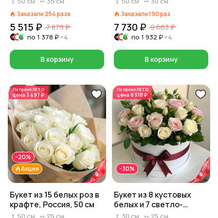
50
см
35
см
50
см
30
см
Заказали
254
раза
Заказали
190
раз
5 515 ₽
7 730 ₽
7 879 ₽
9 663 ₽
по
1 378 ₽
×4
по
1 932 ₽
×4
В корзину
В корзину
По промо
ЛЕТО
По промо
ЛЕТО
цена
3 497 ₽
цена
8 518 ₽
-20%
Акция
-30%
Букет из 15 белых роз в
Букет из 8 кустовых
крафте, Россия, 50 см
белых и 7 светло-
розовых роз, Россия, 50
50
см
25
см
30
см
25
см