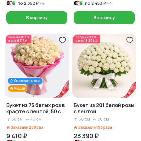
по
2 352 ₽
×4
по
2 453 ₽
×4
В корзину
В корзину
По промо
ЛЕТО
По промо
ЛЕТО
цена
6 117 ₽
цена
15 204 ₽
Хорошая цена
Акция
Букет из 75 белых роз в
Букет из 201 белой розы
крафте с лентой, 50 см,
с лентой
Россия
50
см
45
см
50
см
70
см
Заказали
258
раз
Заказали
193
раза
9 410 ₽
23 390 ₽