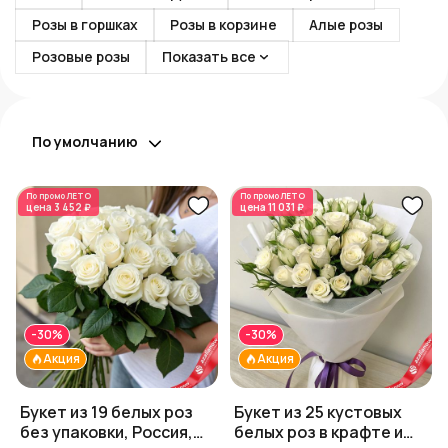
Розы в горшках
Розы в корзине
Алые розы
Розовые розы
Показать все
По умолчанию
По промо
ЛЕТО
По промо
ЛЕТО
цена
3 452 ₽
цена
11 031 ₽
-30%
-30%
Акция
Акция
Букет из 19 белых роз
Букет из 25 кустовых
без упаковки, Россия,
белых роз в крафте и