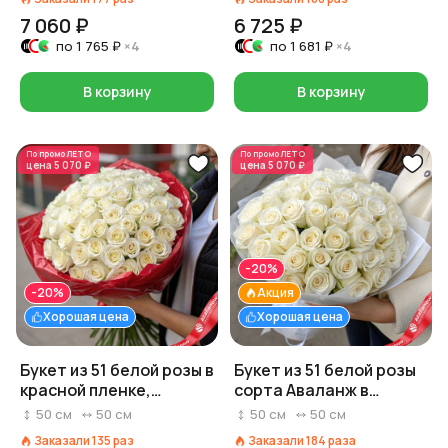
7 060 ₽
6 725 ₽
по
1 765 ₽
×4
по
1 681 ₽
×4
В корзину
В корзину
По промо
ЛЕТО
По промо
ЛЕТО
цена
5 070 ₽
цена
5 070 ₽
-20%
-20%
Акция
Хорошая цена
Хорошая цена
Букет из 51 белой розы в
Букет из 51 белой розы
красной пленке,
сорта Аваланж в
Россия, 50 см
элегантной пленке,
50
см
50
см
50
см
50
см
Россия, 50 см
Заказали
135
раз
Заказали
184
раза