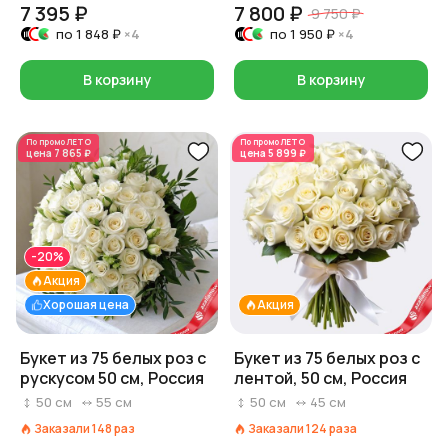
7 395 ₽
7 800 ₽
9 750 ₽
по
1 848 ₽
×4
по
1 950 ₽
×4
В корзину
В корзину
По промо
ЛЕТО
По промо
ЛЕТО
цена
7 865 ₽
цена
5 899 ₽
-20%
Акция
Хорошая цена
Акция
Букет из 75 белых роз с
Букет из 75 белых роз с
рускусом 50 см, Россия
лентой, 50 см, Россия
50
см
55
см
50
см
45
см
Заказали
148
раз
Заказали
124
раза