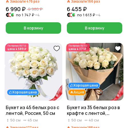
Заказали
476
раз
Заказали
166
раз
6 990 ₽
6 455 ₽
9 986 ₽
по
1 747 ₽
×4
по
1 613 ₽
×4
В корзину
В корзину
По промо
ЛЕТО
По промо
ЛЕТО
цена
4 589 ₽
цена
4 371 ₽
Хорошая цена
Хорошая цена
Акция
Букет из 45 белых роз с
Букет из 35 белых роз в
лентой, Россия, 50 см
крафте с лентой,
Россия, 50 см
50
см
45
см
50
см
40
см
Заказали
177
раз
Заказали
188
раз