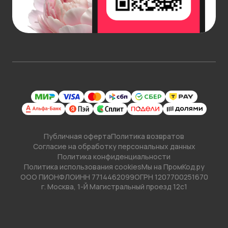
Публичная оферта
Политика возвратов
Согласие на обработку персональных данных
Политика конфиденциальности
Политика использования cookies
Мы на ПромКод.ру
ООО ПИОНФЛО
ИНН 7714462099
ОГРН 1207700251670
г. Москва, 1-Й Магистральный проезд 12с1