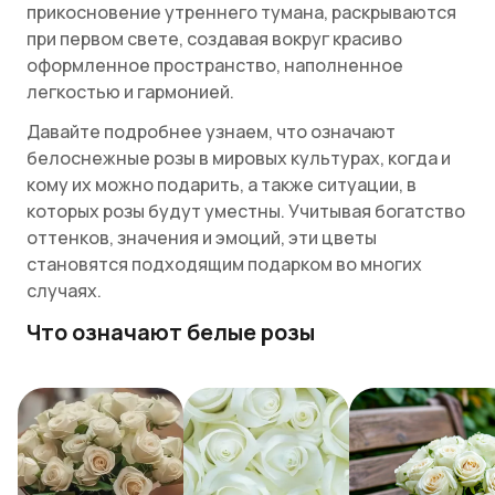
прикосновение утреннего тумана, раскрываются
при первом свете, создавая вокруг красиво
оформленное пространство, наполненное
легкостью и гармонией.
Давайте подробнее узнаем, что означают
белоснежные розы в мировых культурах, когда и
кому их можно подарить, а также ситуации, в
которых розы будут уместны. Учитывая богатство
оттенков, значения и эмоций, эти цветы
становятся подходящим подарком во многих
случаях.
Что означают белые розы
Во все времена эти цветы воспринимаются как
символ невинности и чистоты. В христианской
традиции цветы белого цвета часто
ассоциируются с Девой Марией, которая
символизирует чистоту и материнство. Многие