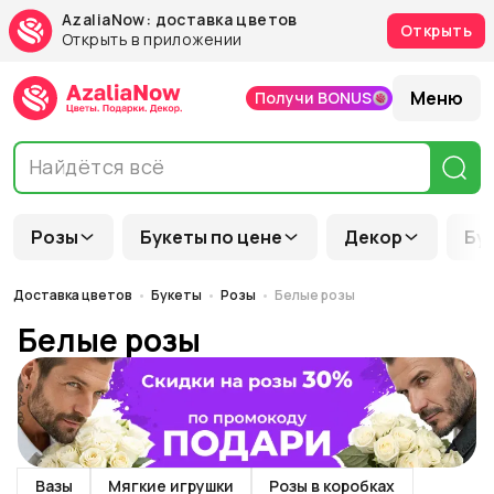
AzaliaNow: доставка цветов
Открыть
Открыть в приложении
Меню
Получи BONUS
Розы
Букеты по цене
Декор
Бу
Доставка цветов
Букеты
Розы
Белые розы
Белые розы
Вазы
Мягкие игрушки
Розы в коробках