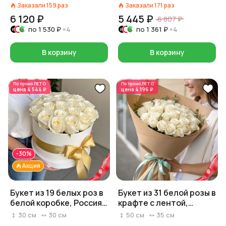
Заказали
159
раз
Заказали
171
раз
6 120 ₽
5 445 ₽
6 807 ₽
по
1 530 ₽
×4
по
1 361 ₽
×4
В корзину
В корзину
По промо
ЛЕТО
По промо
ЛЕТО
цена
4 544 ₽
цена
4 196 ₽
-30%
Акция
Букет из 19 белых роз в
Букет из 31 белой розы в
белой коробке, Россия,
крафте с лентой,
40 см
Россия, 50 см
30
см
30
см
50
см
35
см