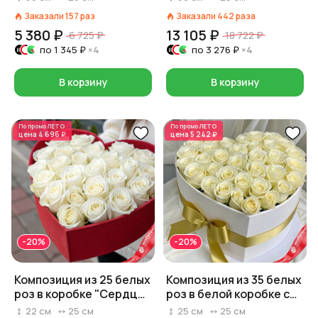
см
Заказали
157
раз
Заказали
442
раза
5 380 ₽
13 105 ₽
6 725 ₽
18 722 ₽
по
1 345 ₽
×4
по
3 276 ₽
×4
В корзину
В корзину
По промо
ЛЕТО
По промо
ЛЕТО
цена
4 696 ₽
цена
5 242 ₽
-20%
-20%
Композиция из 25 белых
Композиция из 35 белых
роз в коробке "Cердце
роз в белой коробке с
которое говорит за
золотой лентой,
22
см
25
см
25
см
25
см