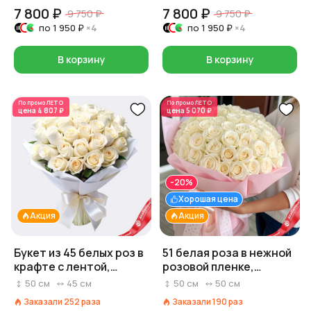
7 800 ₽
7 800 ₽
9 750 ₽
9 750 ₽
по
1 950 ₽
×4
по
1 950 ₽
×4
В корзину
В корзину
По промо
ЛЕТО
По промо
ЛЕТО
цена
4 807 ₽
цена
5 070 ₽
-20%
Хорошая цена
Акция
Акция
Букет из 45 белых роз в
51 белая роза в нежной
крафте с лентой,
розовой пленке,
Россия, 50 см
Россия, 50 см
50
см
45
см
50
см
50
см
Заказали
252
раза
Заказали
190
раз