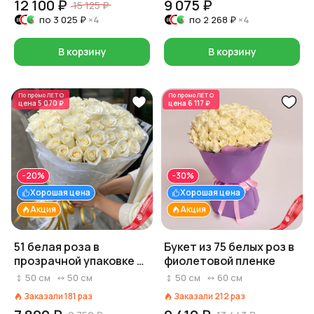
12 100 ₽
9 075 ₽
15 125 ₽
по
3 025 ₽
×4
по
2 268 ₽
×4
В корзину
В корзину
По промо
ЛЕТО
По промо
ЛЕТО
цена
5 070 ₽
цена
6 117 ₽
-20%
-30%
Хорошая цена
Хорошая цена
Акция
Акция
51 белая роза в
Букет из 75 белых роз в
прозрачной упаковке с
фиолетовой пленке
золотистой лентой,
50
см
50
см
50
см
60
см
Россия, 50 см
Заказали
181
раз
Заказали
212
раз