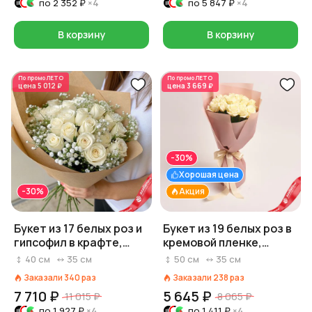
по
2 352 ₽
×4
по
5 847 ₽
×4
В корзину
В корзину
По промо
ЛЕТО
По промо
ЛЕТО
цена
5 012 ₽
цена
3 669 ₽
-30%
Хорошая цена
-30%
Акция
Букет из 17 белых роз и
Букет из 19 белых роз в
гипсофил в крафте,
кремовой пленке,
Россия, 40 см
Россия, 50 см
40
см
35
см
50
см
35
см
Заказали
340
раз
Заказали
238
раз
7 710 ₽
5 645 ₽
11 015 ₽
8 065 ₽
по
1 927 ₽
×4
по
1 411 ₽
×4