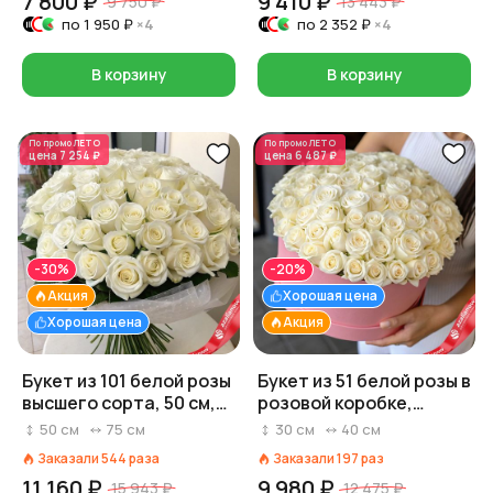
7 800 ₽
9 410 ₽
9 750 ₽
13 443 ₽
по
1 950 ₽
×4
по
2 352 ₽
×4
В корзину
В корзину
По промо
ЛЕТО
По промо
ЛЕТО
цена
7 254 ₽
цена
6 487 ₽
-30%
-20%
Акция
Хорошая цена
Хорошая цена
Акция
Букет из 101 белой розы
Букет из 51 белой розы в
высшего сорта, 50 см,
розовой коробке,
Россия
Россия, 40 см
50
см
75
см
30
см
40
см
Заказали
544
раза
Заказали
197
раз
11 160 ₽
9 980 ₽
15 943 ₽
12 475 ₽