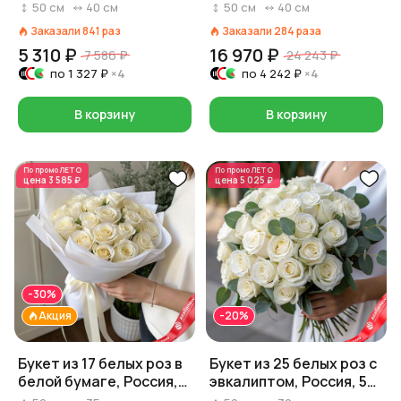
50 см
пленке, Россия
50
см
40
см
50
см
40
см
Заказали
841
раз
Заказали
284
раза
5 310 ₽
16 970 ₽
7 586 ₽
24 243 ₽
по
1 327 ₽
×4
по
4 242 ₽
×4
В корзину
В корзину
По промо
ЛЕТО
По промо
ЛЕТО
цена
3 585 ₽
цена
5 025 ₽
-30%
Акция
-20%
Букет из 17 белых роз в
Букет из 25 белых роз с
белой бумаге, Россия,
эвкалиптом, Россия, 50
50 см
см