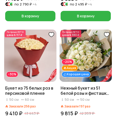
по
2 790 ₽
×4
по
2 495 ₽
×4
В корзину
В корзину
По промо
ЛЕТО
По промо
ЛЕТО
цена
6 117 ₽
цена
6 380 ₽
-20%
Акция
-30%
Хорошая цена
Букет из 75 белых роз в
Нежный букет из 51
персиковой пленке
белой розы и фисташки
в крафте, Россия, 50 см
50
см
60
см
50
см
50
см
Заказали
256
раз
Заказали
197
раз
9 410 ₽
9 815 ₽
13 443 ₽
12 269 ₽