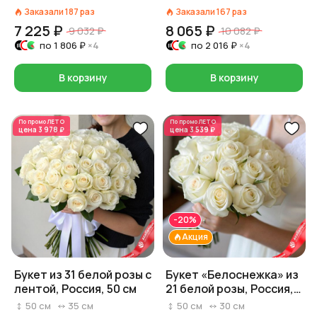
вас", Россия, 50 см
Россия, 40 см
Заказали
187
раз
Заказали
167
раз
7 225 ₽
8 065 ₽
9 032 ₽
10 082 ₽
по
1 806 ₽
×4
по
2 016 ₽
×4
В корзину
В корзину
По промо
ЛЕТО
По промо
ЛЕТО
цена
3 978 ₽
цена
3 539 ₽
-20%
Акция
Букет из 31 белой розы с
Букет «Белоснежка» из
лентой, Россия, 50 см
21 белой розы, Россия,
50 см
50
см
35
см
50
см
30
см