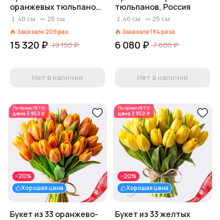
оранжевых тюльпанов,
тюльпанов, Россия
Россия
40
см
25
см
40
см
25
см
Заказали
209
раз
Заказали
184
раза
15 320 ₽
6 080 ₽
19 150 ₽
7 600 ₽
Нет в наличии
Нет в наличии
По промо
ЛЕТО
По промо
ЛЕТО
цена
3 952 ₽
цена
3 952 ₽
-20%
-20%
Хорошая цена
Хорошая цена
Букет из 33 оранжево-
Букет из 33 желтых