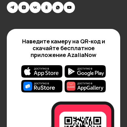
помогает цветам направлять больше влаги к
бутонам, продлевая их жизнь.
Где лучше поставить букет.
Тюльпаны любят
прохладу, поэтому не стоит ставить их рядом с
батареями, обогревателями или под прямыми
Наведите камеру на QR-код и
солнечными лучами. Оптимальная температура
скачайте бесплатное
для них — +10…+15°C, поэтому ночью можно
приложение AzaliaNow
убирать букет в прохладное место, например, на
балкон (если там не ниже нуля) или в
холодильник. Очень важно держать тюльпаны
подальше от фруктов, особенно яблок и бананов
— они выделяют этилен, который ускоряет
увядание цветов.
Что делать, если тюльпаны начали вянуть.
Если
тюльпаны опустили бутоны, можно попробовать
их реанимировать. Для этого нужно заново
подрезать стебли и полностью обернуть цветы