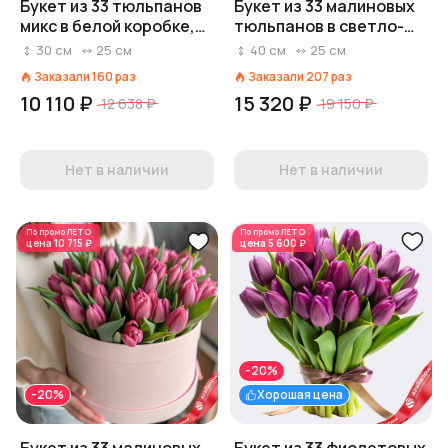
Букет из 33 тюльпанов
Букет из 33 малиновых
микс в белой коробке,
тюльпанов в светло-
Россия
розовой пленке
30
см
25
см
40
см
25
см
Заказали
160
раз
Заказали
207
раз
10 110 ₽
15 320 ₽
12 638 ₽
19 150 ₽
Нет в наличии
Нет в наличии
По промо
ЛЕТО
По промо
ЛЕТО
цена
10 715 ₽
цена
5 600 ₽
-20%
-20%
Хорошая цена