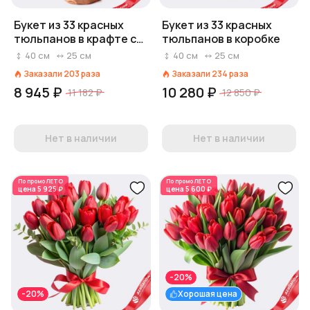
Букет из 33 красных
Букет из 33 красных
тюльпанов в крафте с
тюльпанов в коробке
лентой
40
см
25
см
40
см
25
см
Заказали
203
раза
Заказали
234
раза
8 945 ₽
10 280 ₽
11 182 ₽
12 850 ₽
Нет в наличии
Нет в наличии
По промо
ЛЕТО
По промо
ЛЕТО
цена
5 925 ₽
цена
5 600 ₽
-20%
-20%
Хорошая цена