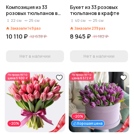
Композиция из 33
Букет из 33 розовых
розовых тюльпанов в
тюльпанов в крафте
коробке "С романтикой
22
см
25
см
40
см
25
см
в каждом лепестке"
Заказали
149
раз
Заказали
239
раз
10 110 ₽
8 945 ₽
12 638 ₽
11 182 ₽
Нет в наличии
Нет в наличии
По промо
ЛЕТО
По промо
ЛЕТО
цена
5 600 ₽
цена
6 572 ₽
-20%
-20%
Хорошая цена