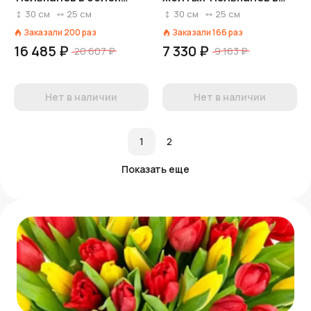
коробке, Россия
красной коробке,
30
см
25
см
30
см
25
см
Россия
Заказали
200
раз
Заказали
166
раз
16 485 ₽
7 330 ₽
20 607 ₽
9 163 ₽
Нет в наличии
Нет в наличии
1
2
Показать еще