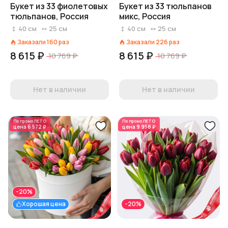
Букет из 33 фиолетовых
Букет из 33 тюльпанов
тюльпанов, Россия
микс, Россия
40
см
25
см
40
см
25
см
Заказали
160
раз
Заказали
226
раз
8 615 ₽
8 615 ₽
10 769 ₽
10 769 ₽
Нет в наличии
Нет в наличии
По промо
ЛЕТО
По промо
ЛЕТО
цена
6 572 ₽
цена
9 958 ₽
-20%
Хорошая цена
-20%