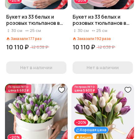
-20%
-20%
Букет из 33 белых и
Букет из 33 белых и
розовых тюльпанов в
розовых тюльпанов в
белой коробке, Россия
розовой коробке,
30
см
25
см
30
см
25
см
Россия
Заказали
177
раз
Заказали
192
раза
10 110 ₽
10 110 ₽
12 638 ₽
12 638 ₽
Нет в наличии
Нет в наличии
По промо
ЛЕТО
По промо
ЛЕТО
цена
6 682 ₽
цена
5 600 ₽
-20%
Хорошая цена
-20%
Акция