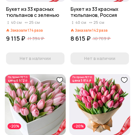
Букет из 33 красных
Букет из 33 красных
тюльпанов с зеленью
тюльпанов, Россия
40
см
25
см
40
см
25
см
Заказали
174
раза
Заказали
142
раза
9 115 ₽
8 615 ₽
11 394 ₽
10 769 ₽
Нет в наличии
Нет в наличии
По промо
ЛЕТО
По промо
ЛЕТО
цена
6 572 ₽
цена
5 814 ₽
-20%
-20%