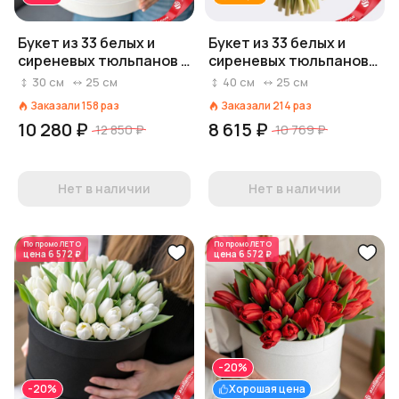
Букет из 33 белых и
Букет из 33 белых и
сиреневых тюльпанов в
сиреневых тюльпанов,
белой коробке, Россия
Россия
30
см
25
см
40
см
25
см
Заказали
158
раз
Заказали
214
раз
10 280 ₽
8 615 ₽
12 850 ₽
10 769 ₽
Нет в наличии
Нет в наличии
По промо
ЛЕТО
По промо
ЛЕТО
цена
6 572 ₽
цена
6 572 ₽
-20%
-20%
Хорошая цена