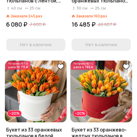
тюльпанов с лентой,
оранжевых тюльпанов
Россия
в красной коробке,
40
см
25
см
30
см
25
см
Россия
Заказали
245
раз
Заказали
160
раз
6 080 ₽
16 485 ₽
7 600 ₽
20 607 ₽
Нет в наличии
Нет в наличии
По промо
ЛЕТО
По промо
ЛЕТО
цена
10 715 ₽
цена
4 765 ₽
-20%
-20%
Букет из 33 оранжевых
Букет из 33 оранжево-
тюльпанов в белой
желтых тюльпанов в