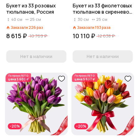
Букет из 33 розовых
Букет из 33 фиолетовых
тюльпанов, Россия
тюльпанов в сиреневой
коробке, Россия
40
см
25
см
30
см
25
см
Заказали
226
раз
Заказали
193
раза
8 615 ₽
10 110 ₽
10 769 ₽
12 638 ₽
Нет в наличии
Нет в наличии
По промо
ЛЕТО
По промо
ЛЕТО
цена
5 600 ₽
цена
5 600 ₽
-20%
-20%