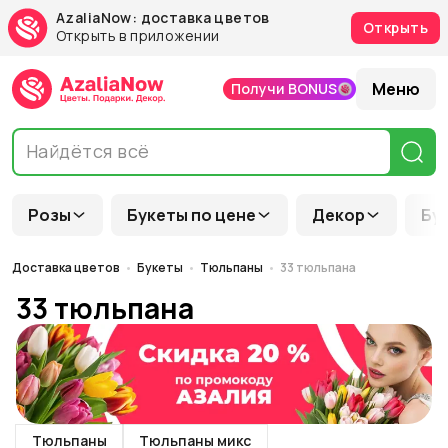
AzaliaNow: доставка цветов
Открыть
Открыть в приложении
Меню
Получи BONUS
Розы
Букеты по цене
Декор
Бу
Доставка цветов
Букеты
Тюльпаны
33 тюльпана
33 тюльпана
Тюльпаны
Тюльпаны микс