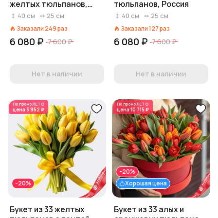
желтых тюльпанов,
тюльпанов, Россия
Россия
40
см
25
см
40
см
25
см
Заказали
249
раз
Заказали
127
раз
6 080 ₽
6 080 ₽
7 600 ₽
7 600 ₽
Нет в наличии
Нет в наличии
По промо
ЛЕТО
По промо
ЛЕТО
цена
3 952 ₽
цена
10 715 ₽
-20%
-20%
Хорошая цена
Букет из 33 желтых
Букет из 33 алых и