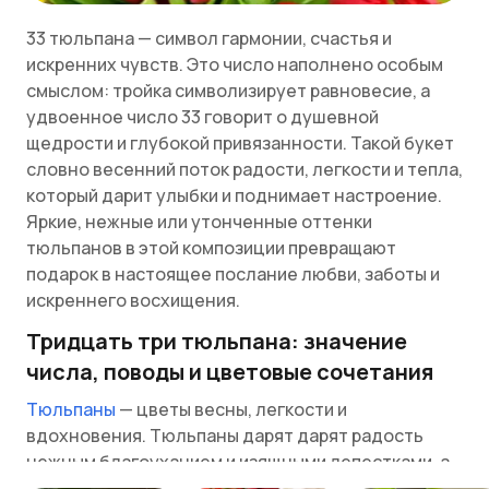
33 тюльпана — символ гармонии, счастья и
искренних чувств. Это число наполнено особым
смыслом: тройка символизирует равновесие, а
удвоенное число 33 говорит о душевной
щедрости и глубокой привязанности. Такой букет
словно весенний поток радости, легкости и тепла,
который дарит улыбки и поднимает настроение.
Яркие, нежные или утонченные оттенки
тюльпанов в этой композиции превращают
подарок в настоящее послание любви, заботы и
искреннего восхищения.
Тридцать три тюльпана: значение
числа, поводы и цветовые сочетания
Тюльпаны
— цветы весны, легкости и
вдохновения. Тюльпаны дарят дарят радость
нежным благоуханием и изящными лепестками, а
их разнообразные оттенки позволяют выразить