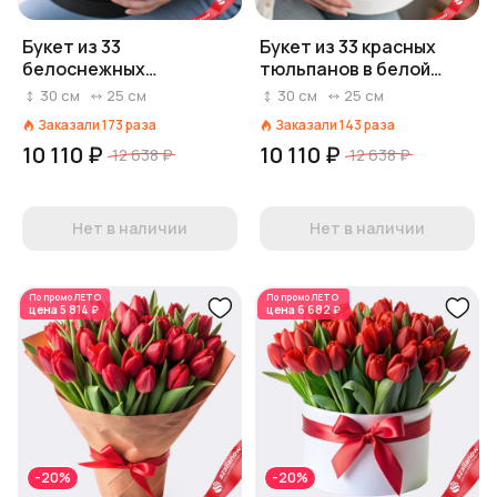
Букет из 33
Букет из 33 красных
белоснежных
тюльпанов в белой
тюльпанов в черной
коробке, Россия
30
см
25
см
30
см
25
см
коробке, Россия
Заказали
173
раза
Заказали
143
раза
10 110 ₽
10 110 ₽
12 638 ₽
12 638 ₽
Нет в наличии
Нет в наличии
По промо
ЛЕТО
По промо
ЛЕТО
цена
5 814 ₽
цена
6 682 ₽
-20%
-20%