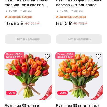
Букет из 33 малиновых
Букет из 33 фиолетовых
тюльпанов в светло-
сортовых тюльпанов
розовой коробке,
30
см
25
см
40
см
25
см
Россия
Заказали
140
раз
Заказали
224
раза
16 485 ₽
8 615 ₽
20 607 ₽
10 769 ₽
Нет в наличии
Нет в наличии
По промо
ЛЕТО
По промо
ЛЕТО
цена
9 958 ₽
цена
3 952 ₽
-20%
-20%
Букет из 33 алых и
Букет из 33 оранжевых