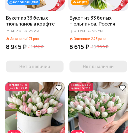
Хорошая цена
Акция
Букет из 33 белых
Букет из 33 белых
тюльпанов в крафте
тюльпанов, Россия
40
см
25
см
40
см
25
см
Заказали
171
раз
Заказали
243
раза
8 945 ₽
8 615 ₽
11 182 ₽
10 769 ₽
Нет в наличии
Нет в наличии
По промо
ЛЕТО
По промо
ЛЕТО
цена
6 572 ₽
цена
6 572 ₽