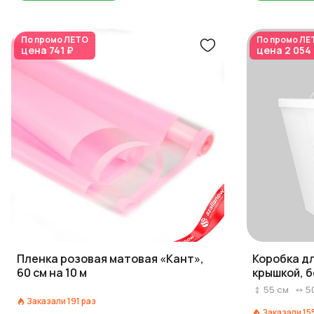
По промо
ЛЕТО
По промо
ЛЕ
цена
741 ₽
цена
2 054
Пленка розовая матовая «Кант»,
Коробка дл
60 см на 10 м
крышкой, 
55
см
5
Заказали
191
раз
Заказали
15