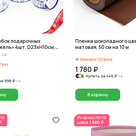
обок подарочных
Пленка шоколадного цв
жель» 4шт, D23хH10см,
матовая, 50 см на 10 м
ий
3
см
Заказали
132
раза
7
раз
1 780 ₽
Купить за
445 ₽
×4
за
998 ₽
×4
ину
В корзину
ТО
По промо
ЛЕТО
₽
цена
1 560 ₽