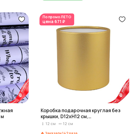
По промо
ЛЕТО
цена
671 ₽
ужная
Коробка подарочная круглая без
 м
крышки, D12xH12 см,
перламутровый золотой
12
см
12
см
Заказали
142
раза