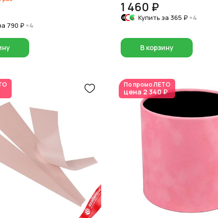
1 460 ₽
Купить за
365 ₽
×4
за
790 ₽
×4
ину
В корзину
ТО
По промо
ЛЕТО
цена
2 340 ₽