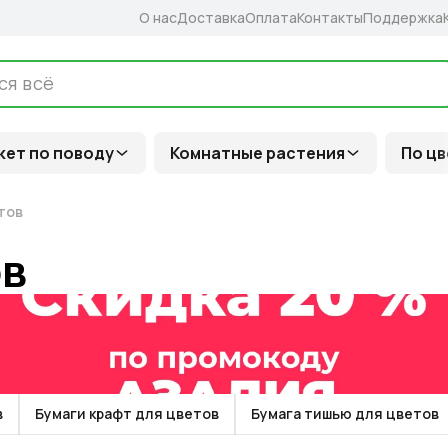
О нас
Доставка
Оплата
Контакты
Поддержка
кет по поводу
Комнатные растения
По цв
тов
ов
в
Бумаги крафт для цветов
Бумага тишью для цветов