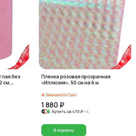
глая без
Пленка розовая прозрачная
2 см,
«Иллюзия», 50 см на 6 м
Заказали
147
раз
1 880 ₽
Купить за
470 ₽
×4
В корзину