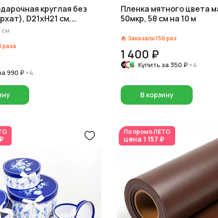
одарочная круглая без
Пленка мятного цвета м
рхат), D21xH21 см,
50мкр, 58 см на 10 м
см
Заказали
156
раз
3
раза
1 400 ₽
Купить за
350 ₽
×4
за
990 ₽
×4
ину
В корзину
ТО
По промо
ЛЕТО
 ₽
цена
1 157 ₽