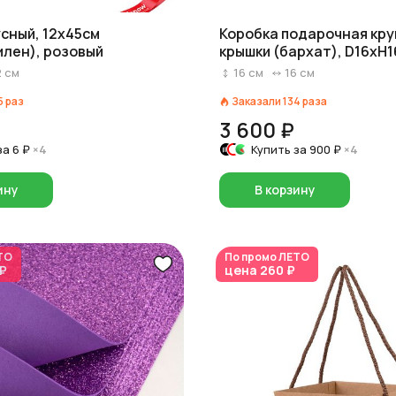
сный, 12х45см
Коробка подарочная кру
илен), розовый
крышки (бархат), D16xH1
розовый
2
см
16
см
16
см
5
раз
Заказали
134
раза
3 600 ₽
за
6 ₽
×4
Купить за
900 ₽
×4
ину
В корзину
ТО
По промо
ЛЕТО
 ₽
цена
260 ₽