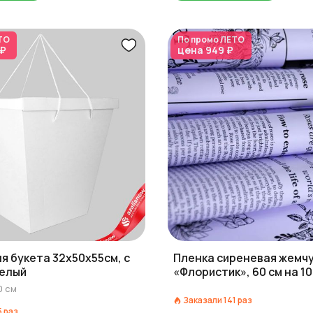
ТО
По промо
ЛЕТО
 ₽
цена
949 ₽
я букета 32х50х55см, с
Пленка сиреневая жемч
белый
«Флористик», 60 см на 10
0
см
Заказали
141
раз
5
раз