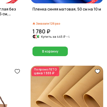
глая без
Пленка синяя матовая, 50 см на 10 м
6 см,
Заказали
126
раз
1 780 ₽
Купить за
445 ₽
×4
В корзину
По промо
ЛЕТО
цена
1 555 ₽