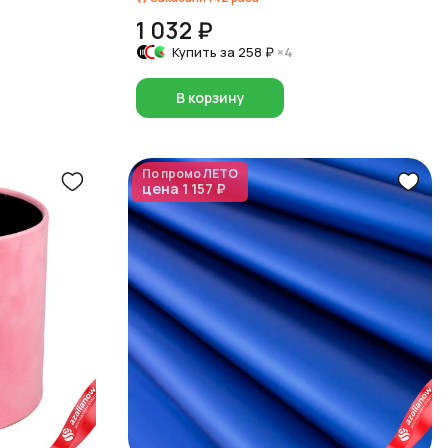
1 032 ₽
Купить за
258 ₽
×4
В корзину
По промо
ЛЕТО
цена
1 157 ₽