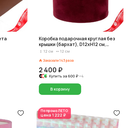
ета
Коробка подарочная круглая без
крышки (бархат), D12xH12 см,
винный
12
см
12
см
Заказали
143
раза
2 400 ₽
Купить за
600 ₽
×4
В корзину
По промо
ЛЕТО
цена
1 222 ₽