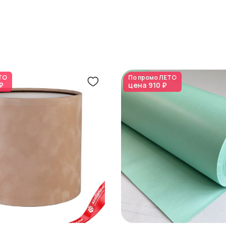
ТО
По промо
ЛЕТО
₽
цена
910 ₽