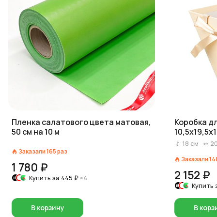
Пленка салатового цвета матовая,
Коробка дл
50 см на 10 м
10,5х19,5х
18
см
2
Заказали
165
раз
Заказали
14
1 780 ₽
2 152 ₽
Купить за
445 ₽
×4
Купить 
В корзину
В корз