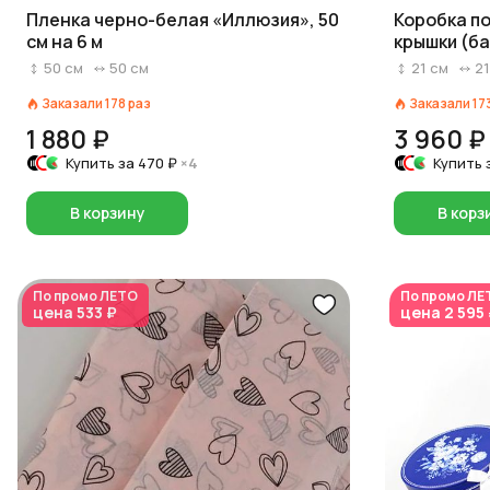
Пленка черно-белая «Иллюзия», 50
Коробка п
см на 6 м
крышки (ба
бежевый
50
см
50
см
21
см
21
Заказали
178
раз
Заказали
17
1 880 ₽
3 960 ₽
Купить за
470 ₽
×4
Купить 
В корзину
В корз
По промо
ЛЕТО
По промо
ЛЕ
цена
533 ₽
цена
2 595