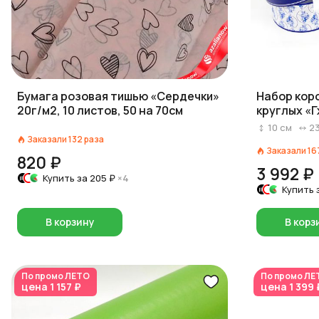
Бумага розовая тишью «Сердечки»
Набор кор
20г/м2, 10 листов, 50 на 70см
круглых «Г
белый/син
10
см
2
Заказали
132
раза
Заказали
16
820 ₽
3 992 ₽
Купить за
205 ₽
×4
Купить 
В корзину
В корз
По промо
ЛЕТО
По промо
ЛЕ
цена
1 157 ₽
цена
1 399 