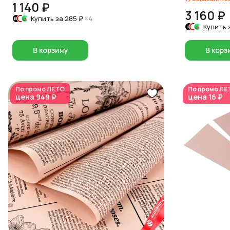
1 140 ₽
3 160 ₽
Купить за
285 ₽
×4
Купить 
В корзину
В корз
По промо
ЛЕТО
По промо
ЛЕ
цена
949 ₽
цена
16 ₽