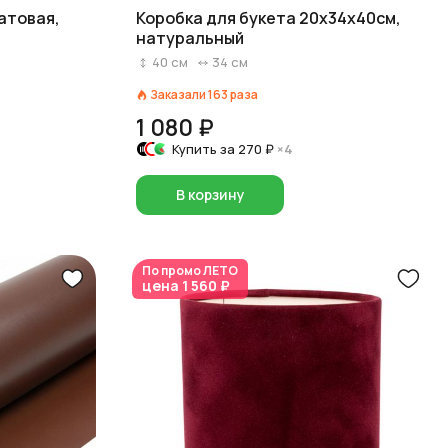
атовая,
Коробка для букета 20х34х40см,
натуральный
40
см
34
см
Заказали
163
раза
1 080 ₽
Купить за
270 ₽
×4
В корзину
По промо
ЛЕТО
цена
1 560 ₽