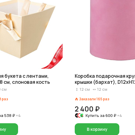
я букета с лентами,
Коробка подарочная кру
18 см, слоновая кость
крышки (бархат), D12xH1
розовый
0
см
12
см
12
см
8
раз
Заказали
165
раз
2 400 ₽
за
538 ₽
×4
Купить за
600 ₽
×4
ину
В корзину