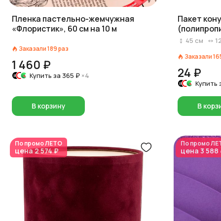
Пленка пастельно-жемчужная
Пакет кону
«Флористик», 60 см на 10 м
(полипроп
45
см
1
Заказали
189
раз
Заказали
16
1 460 ₽
24 ₽
Купить за
365 ₽
×4
Купить 
В корзину
В корз
По промо
ЛЕТО
По промо
ЛЕ
цена
2 574 ₽
цена
3 588