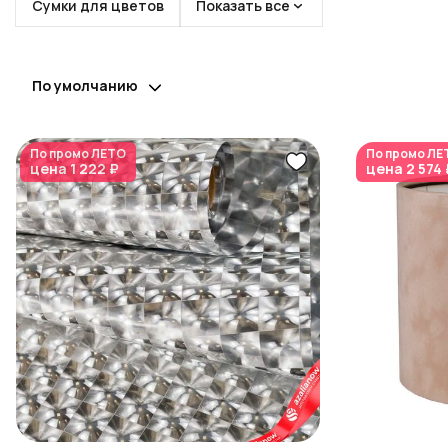
Сумки для цветов
Показать все
По умолчанию
По промо
ЛЕТО
По промо
ЛЕ
цена
1 222 ₽
цена
2 574 