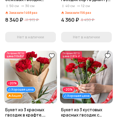
«Грация»
Голландия
50
см
30
см
40
см
12
см
Заказали
1468
раз
Заказали
156
раз
8 340 ₽
4 360 ₽
11 915 ₽
5 450 ₽
Нет в наличии
Нет в наличии
По промо
ЛЕТО
По промо
ЛЕТО
цена
3 049 ₽
цена
2 834 ₽
-20%
Хорошая цена
-20%
Акция
Хорошая цена
Букет из 3 красных
Букет из 3 кустовых
гвоздик в крафте,
красных гвоздик с