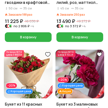
гвоздики в крафтовой
лилий, роз, маттиол
бумаге
«Наталья»
50
см
35
см
45
см
35
см
Заказали
188
раз
Заказали
250
раз
11 225 ₽
13 490 ₽
16 036 ₽
19 272 ₽
по
2 806 ₽
×4
по
3 372 ₽
×4
В корзину
В корзину
По промо
ЛЕТО
По промо
ЛЕТО
цена
3 803 ₽
цена
3 104 ₽
-20%
-20%
Хорошая цена
Хорошая цена
Акция
Букет из 11 красных
Букет из 3 малиновых