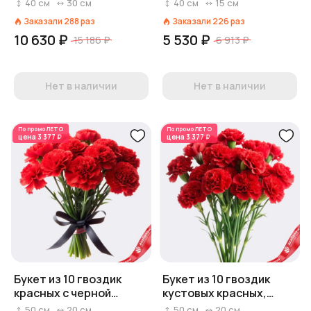
«Александра»
Диантус, Голландия
40
см
30
см
40
см
15
см
Заказали
288
раз
Заказали
226
раз
10 630 ₽
5 530 ₽
15 186 ₽
6 913 ₽
Нет в наличии
Нет в наличии
По промо
ЛЕТО
По промо
ЛЕТО
цена
3 377 ₽
цена
3 377 ₽
Букет из 10 гвоздик
Букет из 10 гвоздик
красных с черной
кустовых красных,
лентой, Диантус,
Диантус, Голландия
50
см
20
см
50
см
20
см