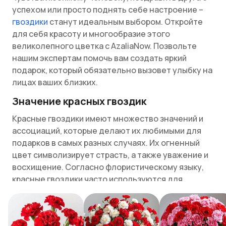
успехом или просто поднять себе настроение –
гвоздики
станут идеальным выбором. Откройте
для себя красоту и многообразие этого
великолепного цветка с AzaliaNow. Позвольте
нашим экспертам помочь вам создать яркий
подарок, который обязательно вызовет улыбку на
лицах ваших близких.
Значение красных гвоздик
Красные гвоздики имеют множество значений и
ассоциаций, которые делают их любимыми для
подарков в самых разных случаях. Их огненный
цвет символизирует страсть, а также уважение и
восхищение. Согласно флористическому языку,
красные гвоздики часто используются для
выражения глубокой любви и романтических
чувств. Они идеальны для выражения многих
чувств.