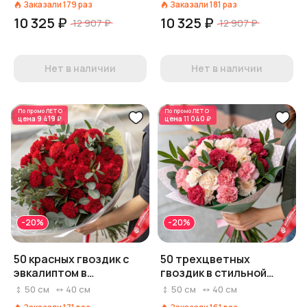
Заказали
179
раз
Заказали
181
раз
10 325 ₽
10 325 ₽
12 907 ₽
12 907 ₽
Нет в наличии
Нет в наличии
По промо
ЛЕТО
По промо
ЛЕТО
цена
9 419 ₽
цена
11 040 ₽
-20%
-20%
50 красных гвоздик с
50 трехцветных
эвкалиптом в
гвоздик в стильной
прозрачной упаковке
упаковке с рускусом
50
см
40
см
50
см
40
см