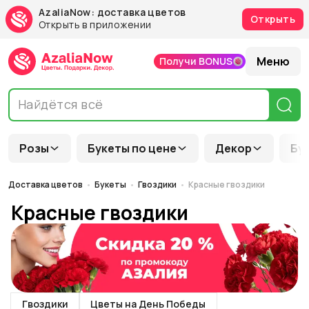
AzaliaNow: доставка цветов
Открыть
Открыть в приложении
Меню
Получи BONUS
Розы
Букеты по цене
Декор
Бу
Доставка цветов
Букеты
Гвоздики
Красные гвоздики
Красные гвоздики
Гвоздики
Цветы на День Победы