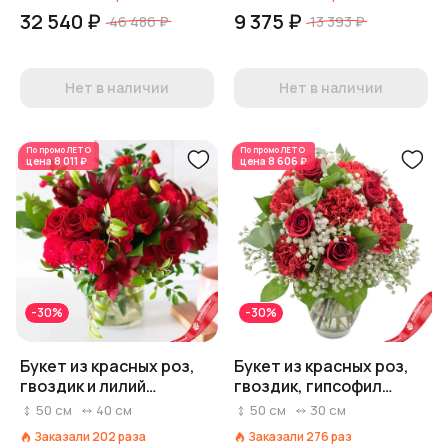
32 540 ₽
9 375 ₽
46 486 ₽
13 393 ₽
Нет в наличии
Нет в наличии
По промо
ЛЕТО
По промо
ЛЕТО
цена
8 011 ₽
цена
8 606 ₽
-30%
-30%
Букет из красных роз,
Букет из красных роз,
гвоздик и лилий
гвоздик, гипсофил
«Милада»
зелени «Василиса»
50
см
40
см
50
см
30
см
Заказали
202
раза
Заказали
276
раз