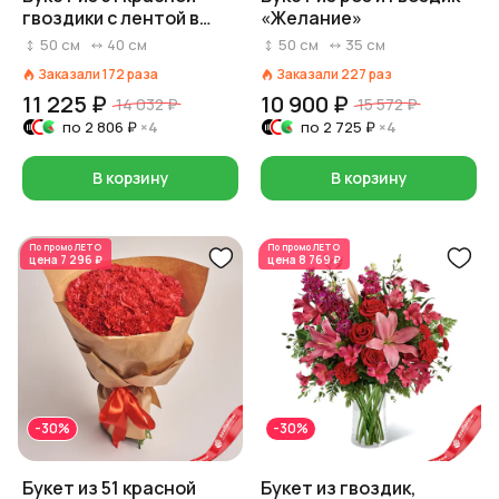
гвоздики с лентой в
«Желание»
бумаге
50
см
40
см
50
см
35
см
Заказали
172
раза
Заказали
227
раз
11 225 ₽
10 900 ₽
14 032 ₽
15 572 ₽
по
2 806 ₽
×4
по
2 725 ₽
×4
В корзину
В корзину
По промо
ЛЕТО
По промо
ЛЕТО
цена
7 296 ₽
цена
8 769 ₽
-30%
-30%
Букет из 51 красной
Букет из гвоздик,