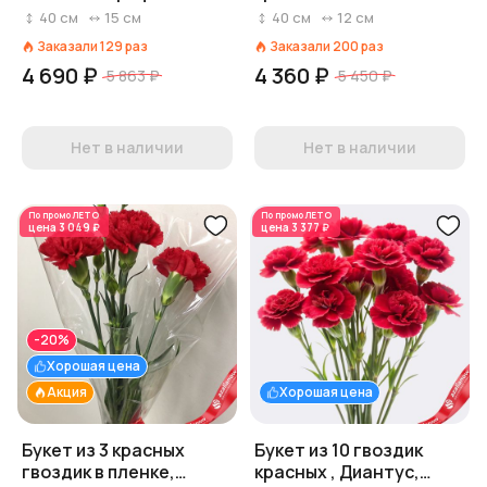
Диантус, Голландия
лентой сорта Диантус,
40
см
15
см
40
см
12
см
Голландия
Заказали
129
раз
Заказали
200
раз
4 690 ₽
4 360 ₽
5 863 ₽
5 450 ₽
Нет в наличии
Нет в наличии
По промо
ЛЕТО
По промо
ЛЕТО
цена
3 049 ₽
цена
3 377 ₽
-20%
Хорошая цена
Акция
Хорошая цена
Букет из 3 красных
Букет из 10 гвоздик
гвоздик в пленке,
красных , Диантус,