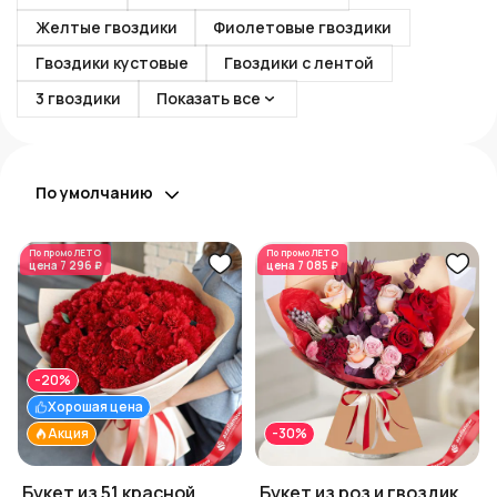
Желтые гвоздики
Фиолетовые гвоздики
Гвоздики кустовые
Гвоздики с лентой
3 гвоздики
Показать все
По умолчанию
По промо
ЛЕТО
По промо
ЛЕТО
цена
7 296 ₽
цена
7 085 ₽
-20%
Хорошая цена
Акция
-30%
Букет из 51 красной
Букет из роз и гвоздик