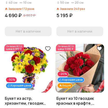
Диантус, Голландия
Голландия
40
см
10
см
50
см
20
см
Заказали
172
раза
Заказали
240
раз
4 690 ₽
5 195 ₽
5 863 ₽
Нет в наличии
Нет в наличии
По промо
ЛЕТО
По промо
ЛЕТО
цена
6 910 ₽
цена
3 595 ₽
-20%
-30%
Хорошая цена
Хорошая цена
Акция
Букет из астр,
Букет из 10 гвоздик
хризантем, гвоздик
красных в крафте,