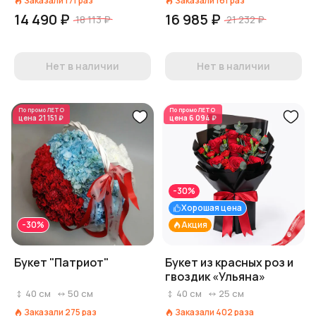
Заказали
171
раз
Заказали
161
раз
14 490 ₽
16 985 ₽
18 113 ₽
21 232 ₽
Нет в наличии
Нет в наличии
По промо
ЛЕТО
По промо
ЛЕТО
цена
21 151 ₽
цена
6 094 ₽
-30%
Хорошая цена
-30%
Акция
Букет "Патриот"
Букет из красных роз и
гвоздик «Ульяна»
40
см
50
см
40
см
25
см
Заказали
275
раз
Заказали
402
раза