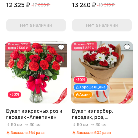
12 325 ₽
13 240 ₽
17 608 ₽
18 915 ₽
Нет в наличии
Нет в наличии
По промо
ЛЕТО
По промо
ЛЕТО
цена
7 566 ₽
цена
5 229 ₽
-30%
Хорошая цена
-30%
Акция
Букет из красных роз и
Букет из гербер,
гвоздик «Алевтина»
гвоздик, роз,
хризантем «Страстное
50
см
30
см
50
см
30
см
сияние»
Заказали
364
раза
Заказали
602
раза