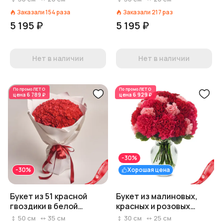
Голландия
Заказали
154
раза
Заказали
217
раз
5 195 ₽
5 195 ₽
Нет в наличии
Нет в наличии
По промо
ЛЕТО
По промо
ЛЕТО
цена
6 789 ₽
цена
6 929 ₽
-30%
-30%
Хорошая цена
Букет из 51 красной
Букет из малиновых,
гвоздики в белой
красных и розовых
крафтовой бумаге
гвоздик «Кармен»
50
см
35
см
30
см
25
см