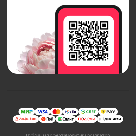
создания романтичной и стильно оформленной
свадьбы.
Подарочный букет для друга
. На день
рождения друга или коллеги соберите букет из
ярких красных гвоздик в комбинации с желтыми
и оранжевыми цветами, например, герберами
или хризантемами. Так вы создадите
атмосферу праздника, тепла и веселья.
Композиции для торжественных
мероприятий
. Используйте красные гвоздики в
больших цветочных композициях для
мероприятий, где требуется подчеркнуть
статус и важность момента — от корпоративов
до юбилеев.
Креативные аранжировки
. Попробуйте
создать нестандартные букеты, помещая
гвоздики в стеклянные сосуды или в горшки,
Публичная оферта
Политика возвратов