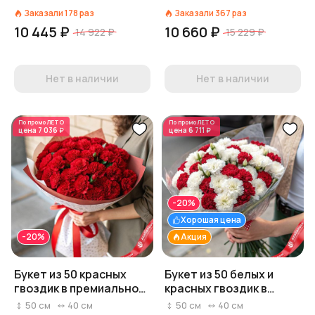
Заказали
178
раз
Заказали
367
раз
10 445 ₽
10 660 ₽
14 922 ₽
15 229 ₽
Нет в наличии
Нет в наличии
По промо
ЛЕТО
По промо
ЛЕТО
цена
7 036 ₽
цена
6 711 ₽
-20%
Хорошая цена
-20%
Акция
Букет из 50 красных
Букет из 50 белых и
гвоздик в премиальной
красных гвоздик в
бумаге с лентой
роскошной пленке
50
см
40
см
50
см
40
см