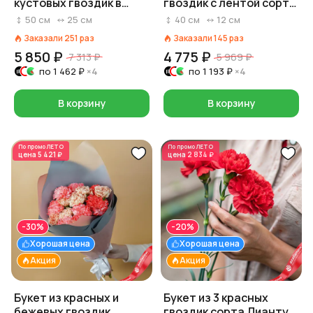
кустовых гвоздик в
гвоздик с лентой сорта
крафте, Диантус,
Диантус, Голландия
50
см
25
см
40
см
12
см
Голландия
Заказали
251
раз
Заказали
145
раз
5 850 ₽
4 775 ₽
7 313 ₽
5 969 ₽
по
1 462 ₽
×4
по
1 193 ₽
×4
В корзину
В корзину
По промо
ЛЕТО
По промо
ЛЕТО
цена
5 421 ₽
цена
2 834 ₽
-30%
-20%
Хорошая цена
Хорошая цена
Акция
Акция
Букет из красных и
Букет из 3 красных
бежевых гвоздик
гвоздик сорта Диантус,