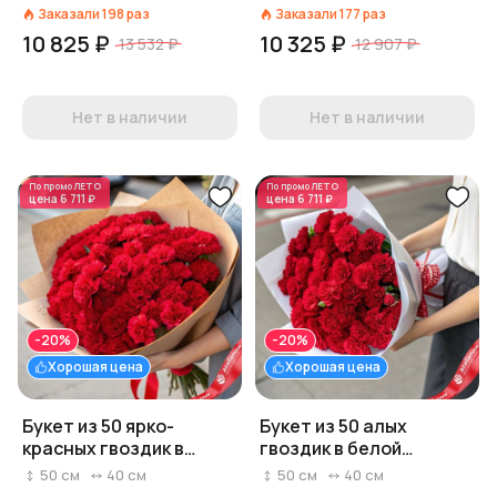
Заказали
198
раз
Заказали
177
раз
10 825 ₽
10 325 ₽
13 532 ₽
12 907 ₽
Нет в наличии
Нет в наличии
По промо
ЛЕТО
По промо
ЛЕТО
цена
6 711 ₽
цена
6 711 ₽
-20%
-20%
Хорошая цена
Хорошая цена
Букет из 50 ярко-
Букет из 50 алых
красных гвоздик в
гвоздик в белой
крафтовой упаковке
крафтовой бумаге
50
см
40
см
50
см
40
см