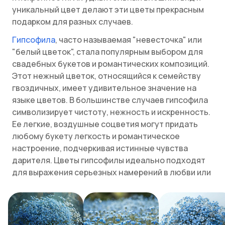
уникальный цвет делают эти цветы прекрасным
подарком для разных случаев.
Гипсофила
, часто называемая "невесточка" или
"белый цветок", стала популярным выбором для
свадебных букетов и романтических композиций.
Этот нежный цветок, относящийся к семейству
гвоздичных, имеет удивительное значение на
языке цветов. В большинстве случаев гипсофила
символизирует чистоту, нежность и искренность.
Ее легкие, воздушные соцветия могут придать
любому букету легкость и романтическое
настроение, подчеркивая истинные чувства
дарителя. Цветы гипсофилы идеально подходят
для выражения серьезных намерений в любви или
дружбе, а также могут служить символами
надежды и поддержки.
Почему дарят голубые гипсофилы