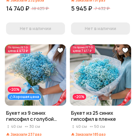
Заказали
232
раза
Заказали
191
раз
14 740 ₽
5 945 ₽
18 425 ₽
7 432 ₽
Нет в наличии
Нет в наличии
По промо
ЛЕТО
По промо
ЛЕТО
цена
4 472 ₽
цена
7 417 ₽
-20%
Хорошая цена
-20%
Букет из 9 синих
Букет из 25 синих
гипсофил с голубой
гипсофил в пленке
лентой
40
см
30
см
40
см
50
см
Заказали
237
раз
Заказали
185
раз