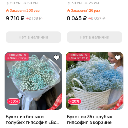
лентой
коробке
50
см
50
см
30
см
25
см
Заказали
200
раз
Заказали
126
раз
9 710 ₽
8 045 ₽
12 138 ₽
10 057 ₽
Нет в наличии
Нет в наличии
По промо
ЛЕТО
По промо
ЛЕТО
цена
6 702 ₽
цена
12 132 ₽
-30%
-20%
Букет из белых и
Букет из 35 голубых
голубых гипсофил «Все
гипсофил в корзине