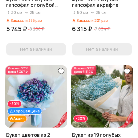
гипсофил с голубой
гипсофил в крафте
лентой
30
см
25
см
50
см
25
см
Заказали
375
раз
Заказали
201
раз
5 745 ₽
6 315 ₽
8 208 ₽
7 894 ₽
Нет в наличии
Нет в наличии
По промо
ЛЕТО
По промо
ЛЕТО
цена
3 367 ₽
цена
6 312 ₽
-30%
Хорошая цена
Акция
-20%
Букет цветов из 2
Букет из 19 голубых