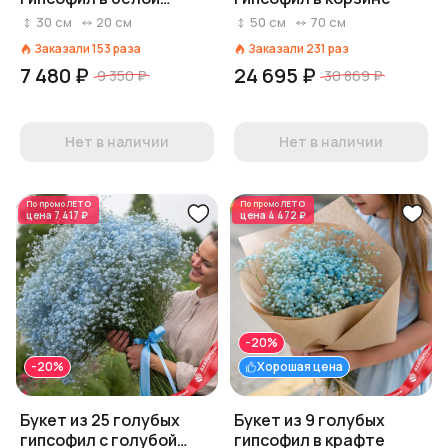
коробке
30
см
20
см
50
см
70
см
Заказали
153
раза
Заказали
231
раз
7 480 ₽
24 695 ₽
9 350 ₽
30 869 ₽
Нет в наличии
Нет в наличии
По промо
ЛЕТО
По промо
ЛЕТО
цена
7 417 ₽
цена
4 472 ₽
-20%
-20%
Хорошая цена
Букет из 25 голубых
Букет из 9 голубых
гипсофил с голубой
гипсофил в крафте