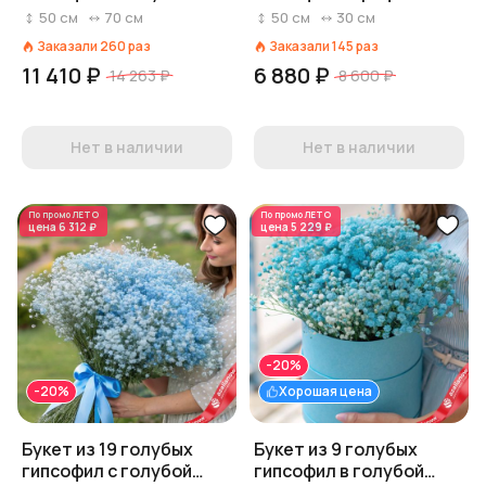
лентой
50
см
70
см
50
см
30
см
Заказали
260
раз
Заказали
145
раз
11 410 ₽
6 880 ₽
14 263 ₽
8 600 ₽
Нет в наличии
Нет в наличии
По промо
ЛЕТО
По промо
ЛЕТО
цена
6 312 ₽
цена
5 229 ₽
-20%
-20%
Хорошая цена
Букет из 19 голубых
Букет из 9 голубых
гипсофил с голубой
гипсофил в голубой