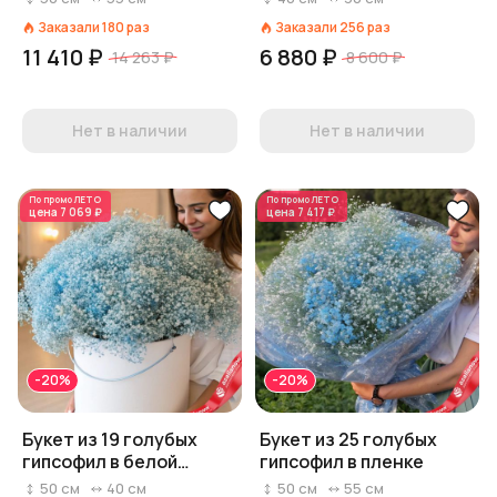
Заказали
180
раз
Заказали
256
раз
11 410 ₽
6 880 ₽
14 263 ₽
8 600 ₽
Нет в наличии
Нет в наличии
По промо
ЛЕТО
По промо
ЛЕТО
цена
7 069 ₽
цена
7 417 ₽
-20%
-20%
Букет из 19 голубых
Букет из 25 голубых
гипсофил в белой
гипсофил в пленке
коробке
50
см
40
см
50
см
55
см