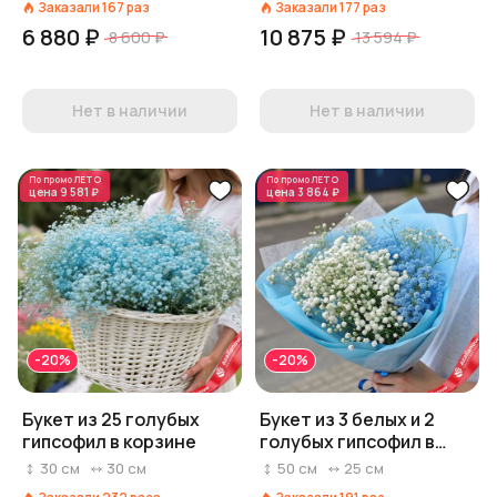
Заказали
167
раз
Заказали
177
раз
6 880 ₽
10 875 ₽
8 600 ₽
13 594 ₽
Нет в наличии
Нет в наличии
По промо
ЛЕТО
По промо
ЛЕТО
цена
9 581 ₽
цена
3 864 ₽
-20%
-20%
Букет из 25 голубых
Букет из 3 белых и 2
гипсофил в корзине
голубых гипсофил в
голубой пленке
30
см
30
см
50
см
25
см