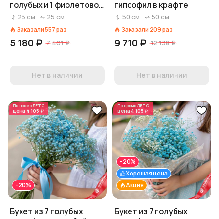
голубых и 1 фиолетовой
гипсофил в крафте
гипсофилы в голубой
25
см
25
см
50
см
50
см
пленке
Заказали
557
раз
Заказали
209
раз
5 180 ₽
9 710 ₽
7 401 ₽
12 138 ₽
Нет в наличии
Нет в наличии
По промо
ЛЕТО
По промо
ЛЕТО
цена
4 105 ₽
цена
4 105 ₽
-20%
Хорошая цена
-20%
Акция
Букет из 7 голубых
Букет из 7 голубых