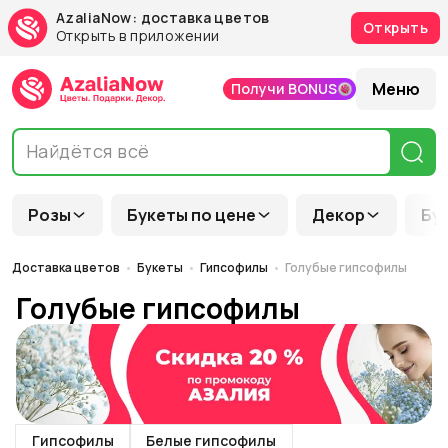
AzaliaNow: доставка цветов
Открыть
Открыть в приложении
Меню
Получи BONUS
Розы
Букеты по цене
Декор
Бу
Доставка цветов
Букеты
Гипсофилы
Голубые гипсофилы
Голубые гипсофилы
Гипсофилы
Белые гипсофилы