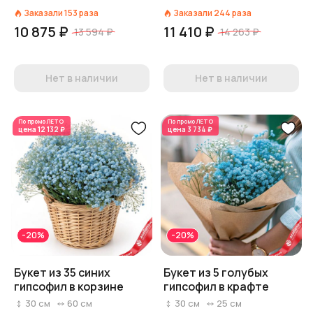
Заказали
153
раза
Заказали
244
раза
10 875 ₽
11 410 ₽
13 594 ₽
14 263 ₽
Нет в наличии
Нет в наличии
По промо
ЛЕТО
По промо
ЛЕТО
цена
12 132 ₽
цена
3 734 ₽
-20%
-20%
Букет из 35 синих
Букет из 5 голубых
гипсофил в корзине
гипсофил в крафте
30
см
60
см
30
см
25
см