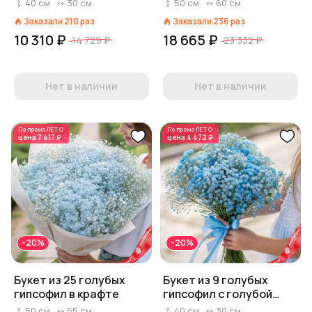
только начинается»
40
см
30
см
50
см
60
см
Заказали
210
раз
Заказали
236
раз
10 310 ₽
18 665 ₽
14 729 ₽
23 332 ₽
Нет в наличии
Нет в наличии
По промо
ЛЕТО
По промо
ЛЕТО
цена
7 417 ₽
цена
4 472 ₽
-20%
-20%
Букет из 25 голубых
Букет из 9 голубых
гипсофил в крафте
гипсофил с голубой
лентой
50
см
55
см
40
см
30
см