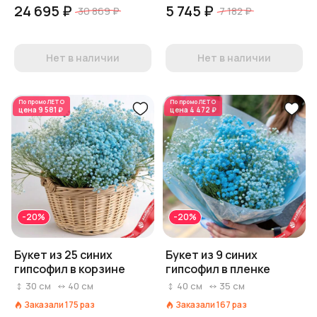
24 695 ₽
5 745 ₽
30 869 ₽
7 182 ₽
Нет в наличии
Нет в наличии
По промо
ЛЕТО
По промо
ЛЕТО
цена
9 581 ₽
цена
4 472 ₽
-20%
-20%
Букет из 25 синих
Букет из 9 синих
гипсофил в корзине
гипсофил в пленке
30
см
40
см
40
см
35
см
Заказали
175
раз
Заказали
167
раз