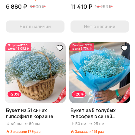
6 880 ₽
11 410 ₽
8 600 ₽
14 263 ₽
Нет в наличии
Нет в наличии
По промо
ЛЕТО
По промо
ЛЕТО
цена
16 052 ₽
цена
3 734 ₽
-20%
-20%
Букет из 51 синих
Букет из 5 голубых
гипсофил в корзине
гипсофил в синей
пленке
40
см
80
см
50
см
25
см
Заказали
179
раз
Заказали
151
раз