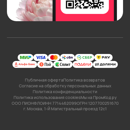
Публичная оферта
Политика возвратов
Согласие на обработку персональных данных
Политика конфиденциальности
Политика использования cookies
Мы на ПромКод.ру
ООО ПИОНФЛО
ИНН 7714462099
ОГРН 1207700251670
г. Москва, 1-Й Магистральный проезд 12с1