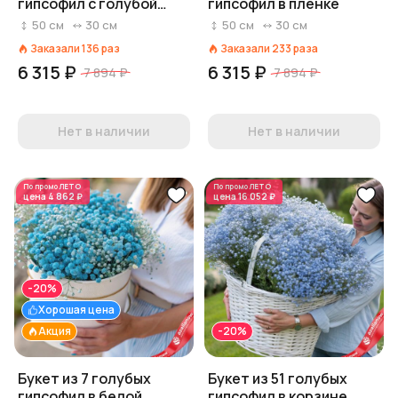
гипсофил с голубой
гипсофил в пленке
лентой
50
см
30
см
50
см
30
см
Заказали
136
раз
Заказали
233
раза
6 315 ₽
6 315 ₽
7 894 ₽
7 894 ₽
Нет в наличии
Нет в наличии
По промо
ЛЕТО
По промо
ЛЕТО
цена
4 862 ₽
цена
16 052 ₽
-20%
Хорошая цена
Акция
-20%
Букет из 7 голубых
Букет из 51 голубых
гипсофил в белой
гипсофил в корзине