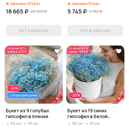
Заказали
229
раз
Заказали
151
раз
18 665 ₽
5 745 ₽
23 332 ₽
7 182 ₽
Нет в наличии
Нет в наличии
По промо
ЛЕТО
По промо
ЛЕТО
цена
4 472 ₽
цена
7 069 ₽
-20%
Хорошая цена
-20%
Букет из 9 голубых
Букет из 19 синих
гипсофил в пленке
гипсофил в белой
коробке
50
см
30
см
30
см
30
см