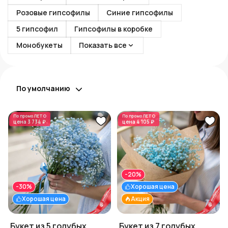
Розовые гипсофилы
Синие гипсофилы
5 гипсофил
Гипсофилы в коробке
Монобукеты
Показать все
По умолчанию
По промо
ЛЕТО
По промо
ЛЕТО
цена
3 734 ₽
цена
4 105 ₽
-20%
-30%
Хорошая цена
Хорошая цена
Акция
Букет из 5 голубых
Букет из 7 голубых