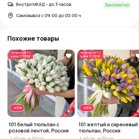
Внутри МКАД - до 3 часов
Бесплатно
Самовывоз с 09:00 до 00:00 ч
Похожие товары
По промо
ЛЕТО
По промо
ЛЕТО
цена
11 781 ₽
цена
11 781 ₽
-45%
-45%
101 белый тюльпан с
101 желтый и сиреневый
розовой лентой, Россия
тюльпан, Россия
40
см
50
см
40
см
50
см