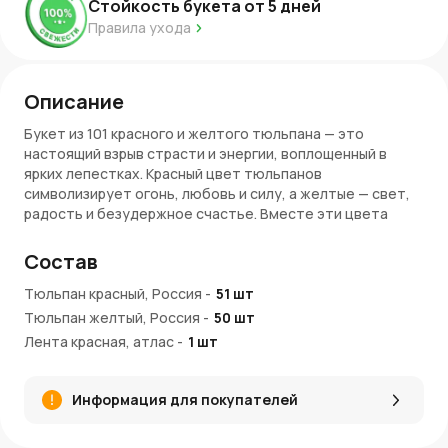
Стойкость букета от
5
дней
Правила ухода
Описание
Букет из 101 красного и желтого тюльпана — это
настоящий взрыв страсти и энергии, воплощенный в
ярких лепестках. Красный цвет тюльпанов
символизирует огонь, любовь и силу, а желтые — свет,
радость и безудержное счастье. Вместе эти цвета
создают волнующий и живой контраст, как закатное
небо, когда огненно-красные лучи встречаются с
Состав
солнечным светом. Этот букет наполняет
пространство мощной энергией, где каждый тюльпан —
Тюльпан красный, Россия
-
51
шт
как живой символ страсти и жизненной силы. Он
Тюльпан желтый, Россия
-
50
шт
заставляет сердце биться быстрее и вдохновляет на
Лента красная, атлас
-
1
шт
великие поступки.
Очарование букета
Информация для покупателей
Энергия и страсть
. Красные тюльпаны
символизируют глубокие чувства, а желтые —