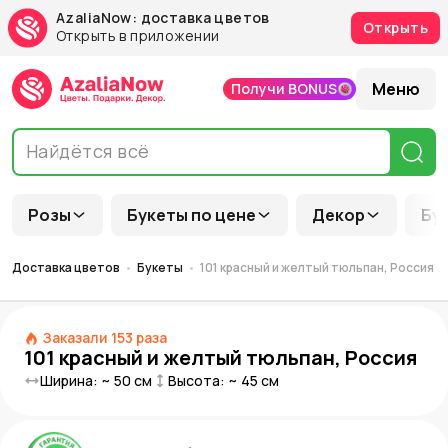
AzaliaNow: доставка цветов
Открыть
Открыть в приложении
Меню
Получи BONUS
Розы
Букеты по цене
Декор
Бу
Доставка цветов
Букеты
101 красный и желтый тюльпан, Россия
Заказали
153
раза
101 красный и желтый тюльпан, Россия
Ширина: ~
50
см
Высота: ~
45
см