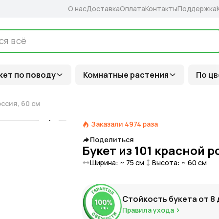
О нас
Доставка
Оплата
Контакты
Поддержка
кет по поводу
Комнатные растения
По цв
оссия, 60 см
Заказали
4974
раза
Поделиться
Букет из 101 красной р
Ширина: ~
75
см
Высота: ~
60
см
Стойкость букета от
8
Правила ухода