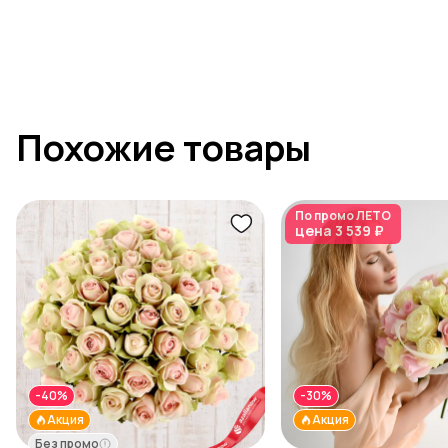
Похожие товары
По промо
ЛЕТО
цена
3 539 ₽
-40%
-30%
Акция
Акция
Без промо