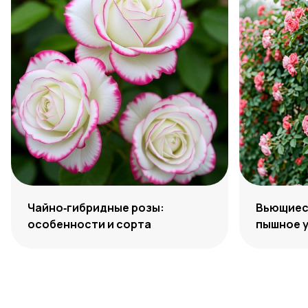
Чайно‑гибридные розы:
Вьющиеся
особенности и сорта
пышное 