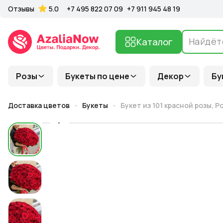
Отзывы
5.0
+7 495 822 07 09
+7 911 945 48 19
Каталог
Розы
Букеты по цене
Декор
Бу
Доставка цветов
Букеты
Букет из 101 красной розы, Р