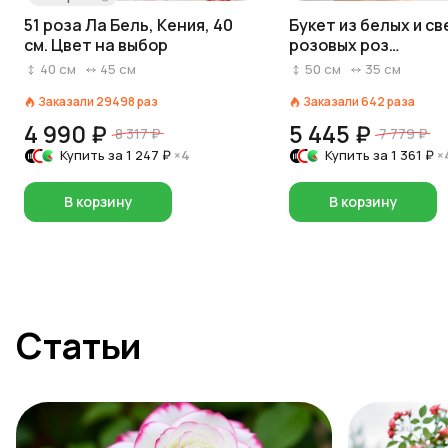
51 роза Ла Бель, Кения, 40
Букет из белых и с
см. Цвет на выбор
розовых роз
«Прикосновение»
40
см
45
см
50
см
35
см
Заказали
29498
раз
Заказали
642
раза
4 990 ₽
5 445 ₽
8 317 ₽
7 779 ₽
Купить за
1 247 ₽
×4
Купить за
1 361 ₽
×
В корзину
В корзину
Статьи