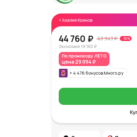
+
Азалия Коинов
44 760 ₽
63 943 ₽
-
30
%
Экономия
19 183 ₽
По промокоду
ЛЕТО
цена
29 094 ₽
+
4 476
бонусов
Много.ру
Ку