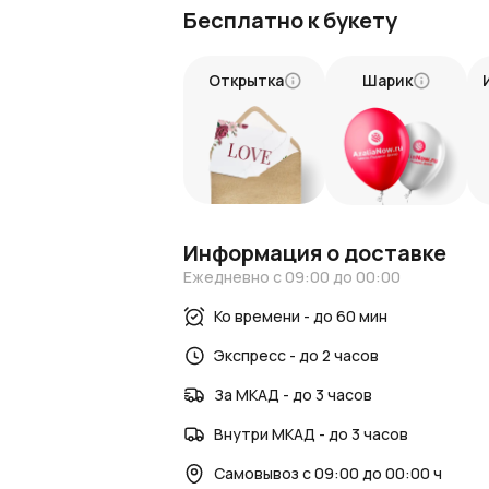
Бесплатно к букету
Символ любви: Красные розы олицет
важность момента.
Кому купить букет
Открытка
Шарик
Этот букет идеально подойдёт для тог
исполнении. 101 красная роза 60 см — 
привязанность к особому человеку. За
атмосферу праздника и любви, которая
Следите за новостями и интересными с
Новости AzaliaNow
Информация о доставке
Блог о цветах и флористике
.
Ежедневно с 09:00 до 00:00
Ко времени - до 60 мин
Экспресс - до 2 часов
За МКАД - до 3 часов
Внутри МКАД - до 3 часов
Самовывоз с 09:00 до 00:00 ч