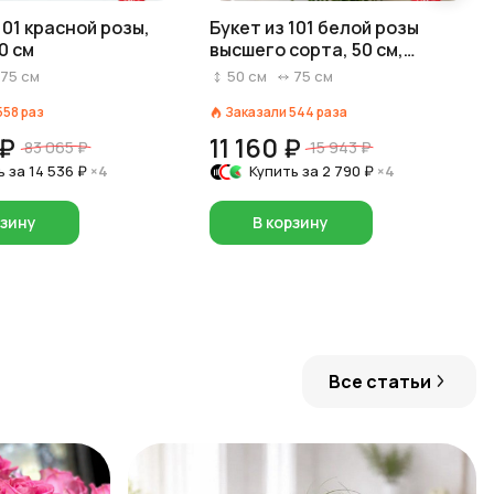
101 красной розы,
Букет из 101 белой розы
0 см
высшего сорта, 50 см,
Россия
75
см
50
см
75
см
558
раз
Заказали
544
раза
 ₽
11 160 ₽
83 065 ₽
15 943 ₽
ь за
14 536 ₽
×4
Купить за
2 790 ₽
×4
рзину
В корзину
Все статьи