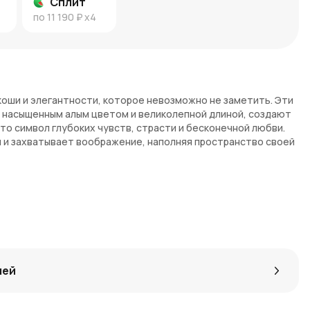
Сплит
по
11 190 ₽
x4
скоши и элегантности, которое невозможно не заметить. Эти
х насыщенным алым цветом и великолепной длиной, создают
то символ глубоких чувств, страсти и бесконечной любви.
ы и захватывает воображение, наполняя пространство своей
чеством и природной красотой, а 101 роза в этом букете —
 преданности. Этот шикарный букет не просто украшает
ентом, подчеркивая всю значимость события. Букет из 101
а настоящий шедевр, которое будет вдохновлять и восхищать
лей
 роза в 60 см — это символ величия и безупречного вкуса.
создаёт невероятное впечатление и станет кульминацией