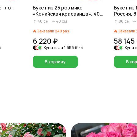
ветло-
Букет из 25 роз микс
Букет из 
«Кенийская красавица», 40
Россия, 8
см
40
см
40
см
80
см
Заказали
240
раз
Заказали
6 220 ₽
58 145
4
Купить за
1 555 ₽
×4
Купит
В корзину
В ко