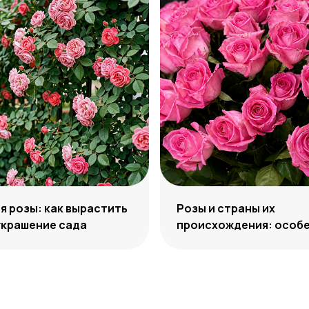
 розы: как вырастить
Розы и страны их
украшение сада
происхождения: особе
отличия