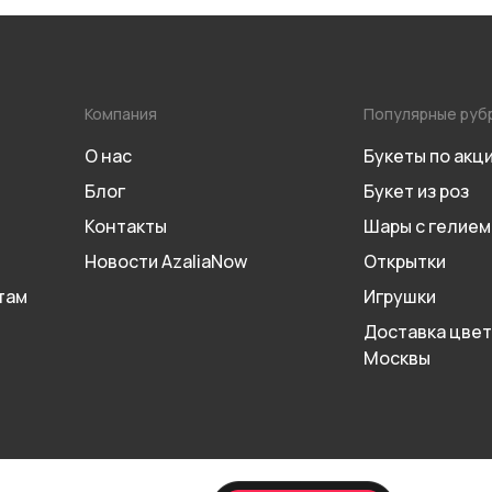
Компания
Популярные руб
О нас
Букеты по акц
Блог
Букет из роз
Контакты
Шары с гелием
Новости AzaliaNow
Открытки
там
Игрушки
Доставка цвет
Москвы