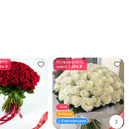
ЕТО
По промо
ЛЕТО
94 ₽
цена
7 254 ₽
-30%
Акция
Хорошая цена