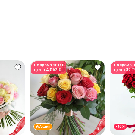
По промо
ЛЕТО
По промо
Л
цена
4 043 ₽
цена
37 7
Акция
-30%