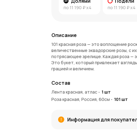
Долями
Подели
по
11 190 ₽
x4
по
11 190 ₽
x4
Описание
101 красная роза — это воплощение ро
величественные эквадорские розы, с и
потрясающее зрелище. Каждая роза — э
Это букет, который привлекает взгляд
грацией и величием.
Розы известны своим исключительным ка
Состав
настоящий символ роскошной страсти и
момент, но и становится его ярким акц
Лента красная, атлас
-
1
шт
красной розы — это не только цветы, 
Роза красная, Россия, 60см
-
101
шт
долгое время.
Преимущества букета
Информация для покупате
Роскошь и элегантность: 101 красная
Впечатляющий размер: Этот букет 
любого торжества.