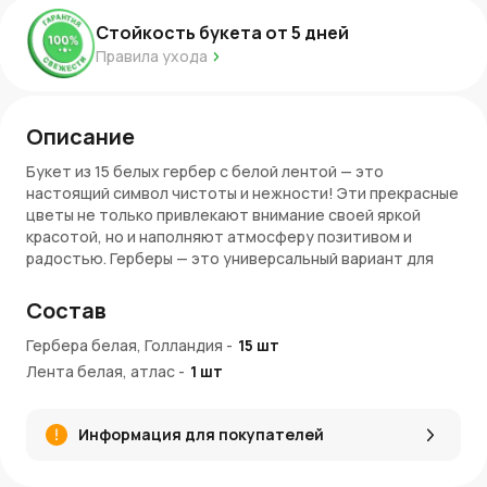
Стойкость букета от
5
дней
Правила ухода
Описание
Букет из 15 белых гербер с белой лентой — это
настоящий символ чистоты и нежности! Эти прекрасные
цветы не только привлекают внимание своей яркой
красотой, но и наполняют атмосферу позитивом и
радостью. Герберы — это универсальный вариант для
любого мероприятия: будь то день рождения, юбилей,
свадьба или просто желание порадовать близкого
Состав
человека. Благодаря своим устойчивым лепесткам,
герберы сохраняют свежесть долгое время, что делает
Гербера белая, Голландия
-
15
шт
их великолепным выбором для букета. Белый цвет
Лента белая, атлас
-
1
шт
символизирует невинность, свет и желание дарить
радость. Такой букет может стать не только подарком,
но и прекрасным дополнением к любому интерьеру.
Информация для покупателей
Преимущества и особенности