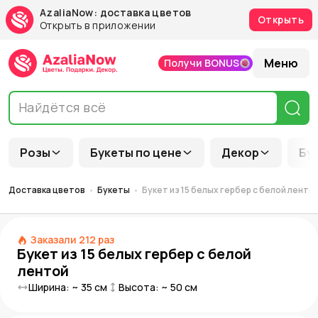
AzaliaNow: доставка цветов
Открыть
Открыть в приложении
Меню
Получи BONUS
Розы
Букеты по цене
Декор
Бу
Доставка цветов
Букеты
Букет из 15 белых гербер с белой ленто
Заказали
212
раз
Букет из 15 белых гербер с белой
лентой
Ширина: ~
35
см
Высота: ~
50
см