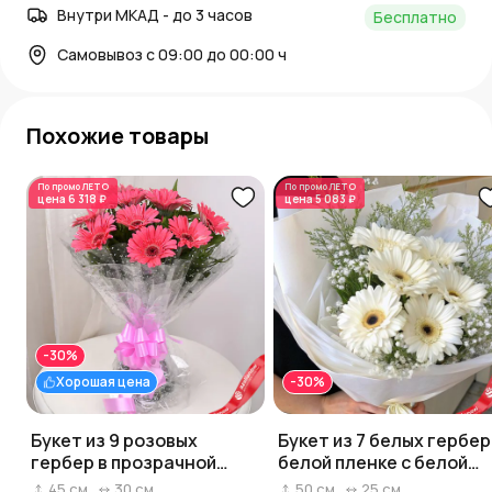
Внутри МКАД - до 3 часов
Бесплатно
Самовывоз с 09:00 до 00:00 ч
Похожие товары
По промо
ЛЕТО
По промо
ЛЕТО
цена
6 318 ₽
цена
5 083 ₽
-30%
Хорошая цена
-30%
Букет из 9 розовых
Букет из 7 белых гербер
гербер в прозрачной
белой пленке с белой
пленке
лентой
45
см
30
см
50
см
25
см