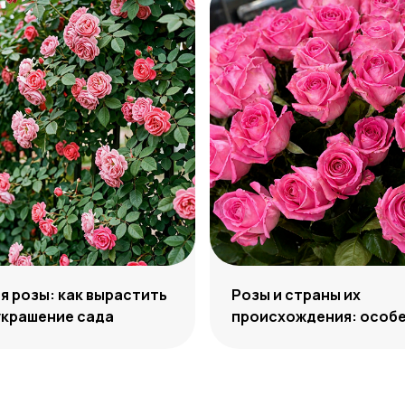
 розы: как вырастить
Розы и страны их
украшение сада
происхождения: особе
отличия