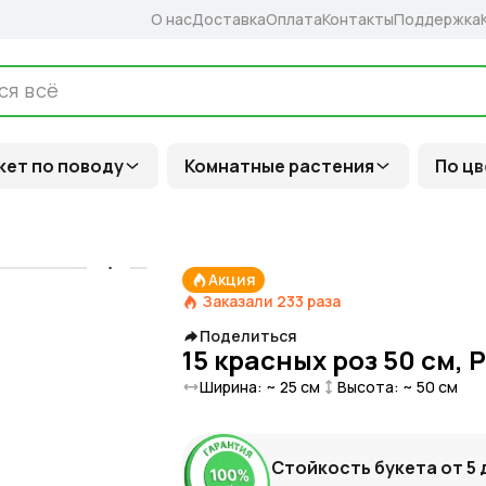
О нас
Доставка
Оплата
Контакты
Поддержка
кет по поводу
Комнатные растения
По цв
Акция
Заказали
233
раза
Поделиться
15 красных роз 50 см, 
Ширина: ~
25
см
Высота: ~
50
см
Стойкость букета от
5