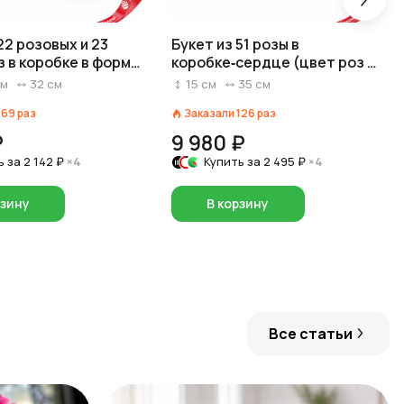
22 розовых и 23
Букет из 51 розы в
з в коробке в форме
коробке‑сердце (цвет роз и
коробки на выбор: красный/
м
32
см
15
см
35
см
розовый/белый)
169
раз
Заказали
126
раз
₽
9 980 ₽
ь за
2 142 ₽
×4
Купить за
2 495 ₽
×4
рзину
В корзину
Все статьи