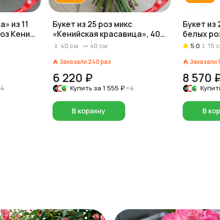
» из 11
Букет из 25 роз микс
Букет из 
оз Кения
«Кенийская красавица», 40
белых ро
см
сердца
40
см
40
см
5.0
15
с
Заказали
240
раз
Заказали
6 220 ₽
8 570 
×4
Купить за
1 555 ₽
×4
Купит
В корзину
В ко