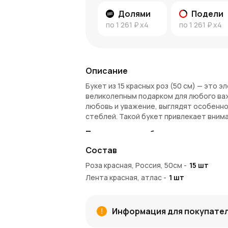
Долями
Подели
по
1 261 ₽
x4
по
1 261 ₽
x4
Описание
Букет из 15 красных роз (50 см) — это 
великолепным подарком для любого важ
любовь и уважение, выглядят особенно
стеблей. Такой букет привлекает вним
Преимущества букета
Состав
В составе 15 красных роз, которые 
Высота 50 см придает букету элега
Роза красная, Россия, 50см
-
15
шт
розы.
Лента красная, атлас
-
1
шт
Идеальный выбор для свадеб, романт
Красный цвет роз и их длинные сте
Букет будет ярким акцентом на люб
Информация для покупате
Удобство покупки и доставки