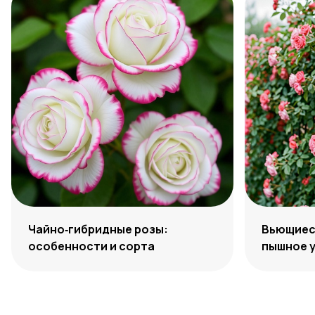
Чайно‑гибридные розы:
Вьющиеся
особенности и сорта
пышное 