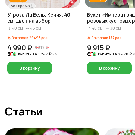
Без промо
51 роза Ла Бель, Кения, 40
Букет «Императрица
см. Цвет на выбор
розовых кустовых р
в пленке с лентой
40
см
45
см
40
см
30
см
Заказали
29498
раз
Заказали
137
раз
4 990 ₽
9 915 ₽
8 317 ₽
Купить за
1 247 ₽
×4
Купить за
2 478 ₽
В корзину
В корзину
Статьи