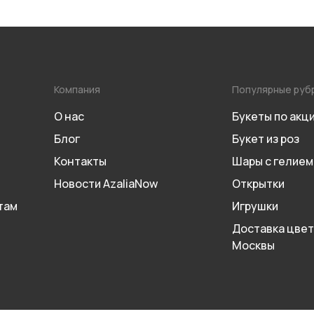
Компания
Популярные руб
О нас
Букеты по акц
Блог
Букет из роз
Контакты
Шары с гелием
Новости AzaliaNow
Открытки
там
Игрушки
Доставка цвет
Москвы