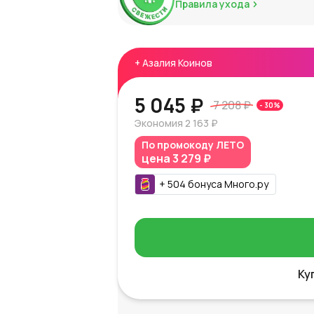
Правила ухода
+
Азалия Коинов
5 045 ₽
7 208 ₽
-
30
%
Экономия
2 163 ₽
По промокоду
ЛЕТО
цена
3 279 ₽
+
504
бонуса
Много.ру
Ку