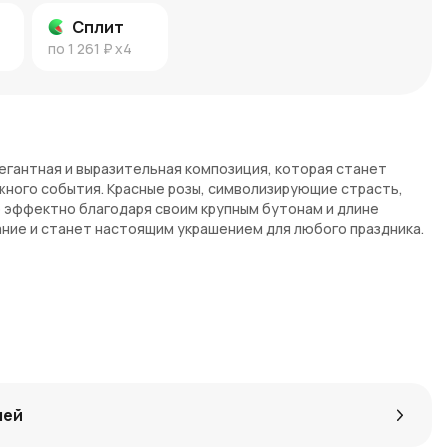
Сплит
по
1 261 ₽
x4
элегантная и выразительная композиция, которая станет
ного события. Красные розы, символизирующие страсть,
 эффектно благодаря своим крупным бутонам и длине
ание и станет настоящим украшением для любого праздника.
олицетворяют любовь, страсть и восхищение.
нтность и выразительность, подчеркивая красоту каждой
ических признаний, юбилеев и других торжеств.
бли создают эффектный и впечатляющий образ.
ом мероприятии и оставит незабываемые впечатления.
лей