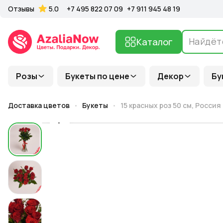
Отзывы
5.0
+7 495 822 07 09
+7 911 945 48 19
Каталог
Розы
Букеты по цене
Декор
Бу
Доставка цветов
Букеты
15 красных роз 50 см, Россия