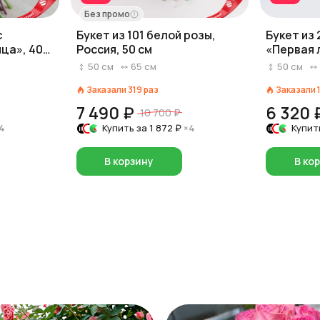
Без промо
с
Букет из 101 белой розы,
Букет из 
ца», 40
Россия, 50 см
«Первая 
50
см
65
см
50
см
Заказали
319
раз
Заказали
7 490 ₽
6 320 
10 700 ₽
4
Купить за
1 872 ₽
×4
Купит
В корзину
В ко