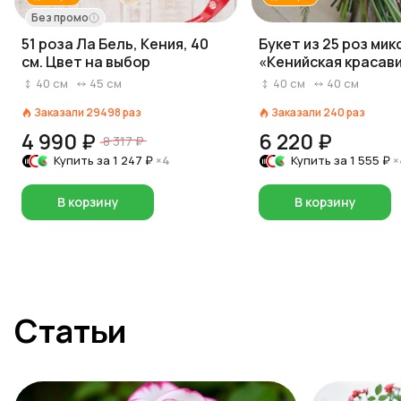
Без промо
51 роза Ла Бель, Кения, 40
Букет из 25 роз мик
см. Цвет на выбор
«Кенийская красави
см
40
см
45
см
40
см
40
см
Заказали
29498
раз
Заказали
240
раз
4 990 ₽
6 220 ₽
8 317 ₽
Купить за
1 247 ₽
×4
Купить за
1 555 ₽
×
В корзину
В корзину
Статьи