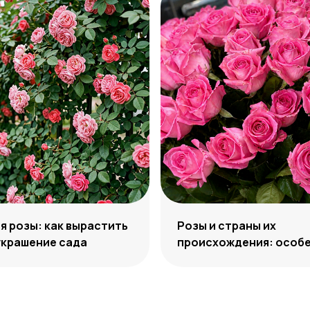
 розы: как вырастить
Розы и страны их
украшение сада
происхождения: особе
отличия