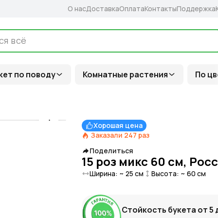
О нас
Доставка
Оплата
Контакты
Поддержка
кет по поводу
Комнатные растения
По цв
Хорошая цена
Заказали
247
раз
Поделиться
15 роз микс 60 см, Рос
Ширина: ~
25
см
Высота: ~
60
см
Стойкость букета от
5