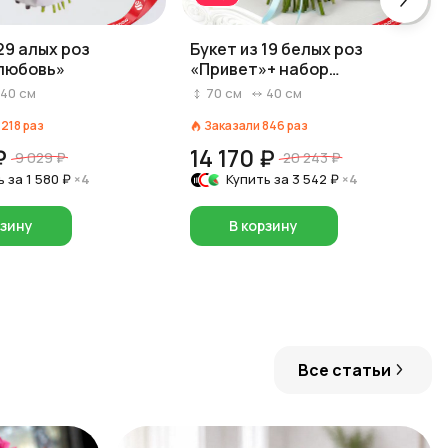
29 алых роз
Букет из 19 белых роз
любовь»
«Привет»+ набор
шоколадных конфет в
40
см
70
см
40
см
подарок
1218
раз
Заказали
846
раз
₽
14 170 ₽
9 029 ₽
20 243 ₽
ь за
1 580 ₽
×4
Купить за
3 542 ₽
×4
рзину
В корзину
Все статьи