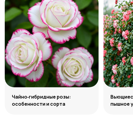
Чайно‑гибридные розы:
Вьющиеся
особенности и сорта
пышное 