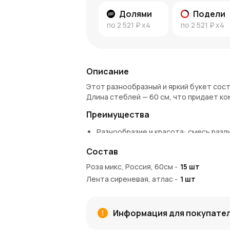
Долями
Подели
по
2 521 ₽
x4
по
2 521 ₽
x4
Описание
Этот разнообразный и яркий букет сост
Длина стеблей — 60 см, что придает к
Преимущества
Разнообразие и красота: смесь разл
внешний вид.
Состав
Высокое качество: розы российско
ароматом.
Роза микс, Россия, 60см
-
15
шт
Объем и масштаб: 15 роз создают 
Лента сиреневая, атлас
-
1
шт
Розы различных оттенков, включая к
разнообразие.
Страна происхождения: Россия, что
Информация для покупате
Различные оттенки роз символизиру
получателю.