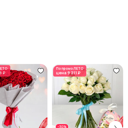
ЕТО
По промо
ЛЕТО
8 ₽
цена
9 211 ₽
-30%