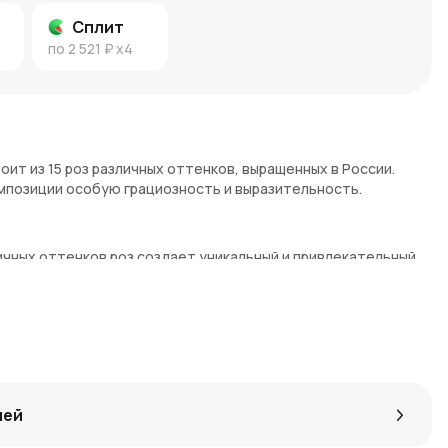
Сплит
по
2 521 ₽
x4
оит из 15 роз различных оттенков, выращенных в России.
омпозиции особую грациозность и выразительность.
ичных оттенков роз создает уникальный и привлекательный
го производства отличаются свежестью и запоминающимся
внушительную и впечатляющую композицию.
расные, розовые, белые и другие придают букету яркость и
 гарантирует высокое качество и свежесть цветов.
лей
ют многообразие чувств и эмоций, которые вы испытываете к