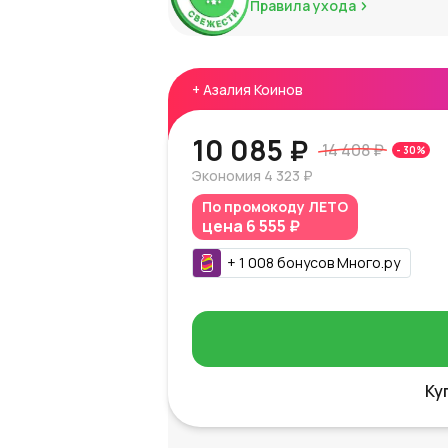
Правила ухода
+
Азалия Коинов
10 085 ₽
14 408 ₽
-
30
%
Экономия
4 323 ₽
По промокоду
ЛЕТО
цена
6 555 ₽
+
1 008
бонусов
Много.ру
Ку