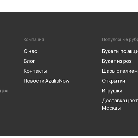
Компания
Популярные руб
О нас
Букеты по акц
Блог
Букет из роз
Контакты
Шары с гелием
Новости AzaliaNow
Открытки
там
Игрушки
Доставка цвет
Москвы