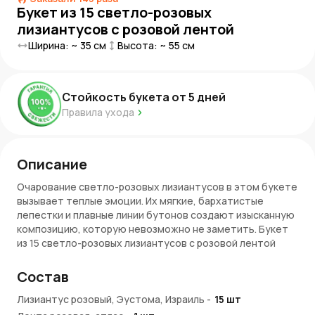
Букет из 15 светло-розовых
лизиантусов с розовой лентой
Ширина: ~
35
см
Высота: ~
55
см
Стойкость букета от
5
дней
Правила ухода
Описание
Очарование светло-розовых лизиантусов в этом букете
вызывает теплые эмоции. Их мягкие, бархатистые
лепестки и плавные линии бутонов создают изысканную
композицию, которую невозможно не заметить. Букет
из 15 светло-розовых лизиантусов с розовой лентой
станет красивым акцентом для любого события, будь
то поздравление, признание или просто знак внимания.
Состав
Преимущества букета
Лизиантус розовый, Эустома, Израиль
-
15
шт