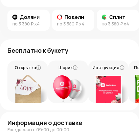
Долями
Подели
Сплит
по
3 380 ₽
x4
по
3 380 ₽
x4
по
3 380 ₽
x4
Бесплатно к букету
Открытка
Шарик
Инструкция
П
Информация о доставке
Ежедневно с 09:00 до 00:00