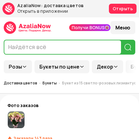
AzaliaNow: доставка цветов
Открыть
Открыть в приложении
Меню
Получи BONUS
Розы
Букеты по цене
Декор
Бу
Доставка цветов
Букеты
Букет из 15 светло-розовых лизиантусо
Фото заказов
Заказали
143
раза