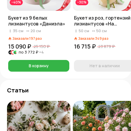
-40%
-30%
Букет из 9 белых
Букет из роз, гортензий
лизиантусов «Даниэла»
лизиантусов «На
счастье»
35
см
20
см
50
см
50
см
Заказали
197
раз
Заказали
349
раз
15 090 ₽
16 715 ₽
25 150 ₽
23 879 ₽
по
3 772 ₽
×4
В корзину
Нет в наличии
Статьи