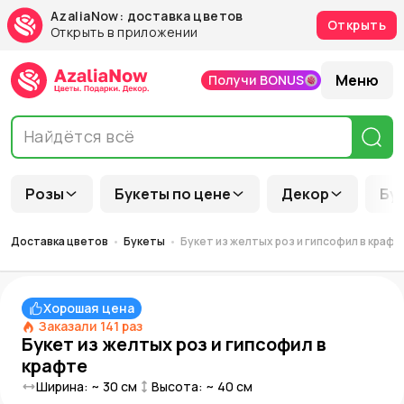
AzaliaNow: доставка цветов
Открыть
Открыть в приложении
Меню
Получи BONUS
Розы
Букеты по цене
Декор
Бу
Доставка цветов
Букеты
Букет из желтых роз и гипсофил в крафт
Хорошая цена
Заказали
141
раз
Букет из желтых роз и гипсофил в
крафте
Ширина: ~
30
см
Высота: ~
40
см