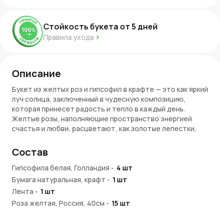
Стойкость букета от
5
дней
Правила ухода
Описание
Букет из желтых роз и гипсофил в крафте — это как яркий
луч солнца, заключенный в чудесную композицию,
которая принесет радость и тепло в каждый день.
Желтые розы, наполняющие пространство энергией
счастья и любви, расцветают, как золотые лепестки,
которые хранят в себе свет и тепло.
Состав
Гипсофилы, словно хрупкие облака, добавляют легкости
и воздушности, превращая букет в настоящую сказку.
Гипсофила белая, Голландия
-
4
шт
Крафтовая упаковка дарит букету еще большую
Бумага натуральная, крафт
-
1
шт
естественность и гармонию с природой, придавая ему
Лента
-
1
шт
особую атмосферу простоты и красоты. Этот букет —
настоящее волшебство, которое наполнит
Роза желтая, Россия, 40см
-
15
шт
пространство светом и чудом.