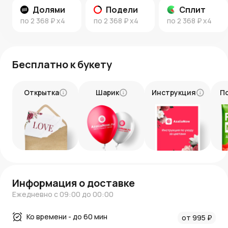
Подарите этот яркий и волшебный букет, который
Долями
Подели
Сплит
наполнит день вашего близкого человека светом,
по
2 368 ₽
x4
по
2 368 ₽
x4
по
2 368 ₽
x4
радостью и магией природы.
Следите за новостями и интересными статьями о
цветах и флористике в нашем блоге:
Новости AzaliaNow
Бесплатно к букету
Блог о цветах и флористике
.
Открытка
Шарик
Инструкция
П
Информация о доставке
Ежедневно с 09:00 до 00:00
Ко времени - до 60 мин
от 995 ₽