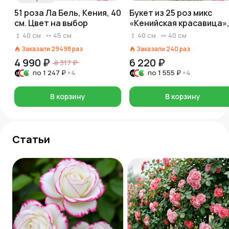
51 роза Ла Бель, Кения, 40
Букет из 25 роз микс
см. Цвет на выбор
«Кенийская красавица»
40 см
40
см
45
см
40
см
40
см
Заказали
29498
раз
Заказали
240
раз
4 990 ₽
6 220 ₽
8 317 ₽
по
1 247 ₽
×4
по
1 555 ₽
×4
В корзину
В корзину
Статьи