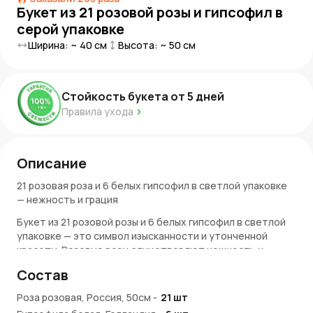
Букет из 21 розовой розы и гипсофил в
серой упаковке
Ширина: ~
40
см
Высота: ~
50
см
Стойкость букета от
5
дней
Правила ухода
Описание
21 розовая роза и 6 белых гипсофил в светлой упаковке
— нежность и грация
Букет из 21 розовой розы и 6 белых гипсофил в светлой
упаковке — это символ изысканности и утонченной
красоты. Розовые розы олицетворяют нежность и
признание, а гипсофила, известная своей легкостью и
Состав
воздушностью, идеально дополняет эту композицию,
создавая неповторимую гармонию. Такой букет станет
Роза розовая, Россия, 50см
-
21
шт
прекрасным выбором для тех, кто хочет подарить