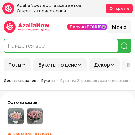
AzaliaNow: доставка цветов
Открыть
Открыть в приложении
Меню
Получи BONUS
Розы
Букеты по цене
Декор
Бу
Доставка цветов
Букеты
Букет из 21 розовой розы и гипсофил в 
Фото заказов
Заказали
203
раза