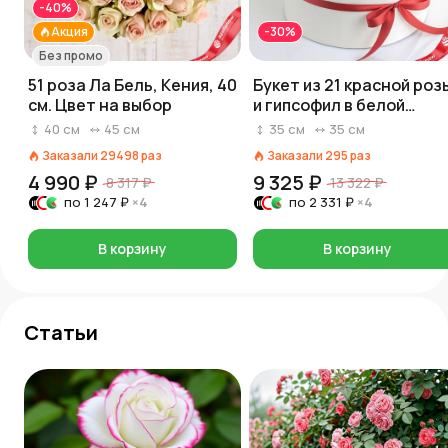
-40%
Акция
-30%
Без промо
51 роза Ла Бель, Кения, 40
Букет из 21 красной роз
см. Цвет на выбор
и гипсофил в белой
коробке с красной лент
40
см
45
см
35
см
35
см
Заказали
29498
раз
Заказали
295
раз
4 990 ₽
9 325 ₽
8 317 ₽
13 322 ₽
по
1 247 ₽
×4
по
2 331 ₽
×4
В корзину
В корзину
Статьи