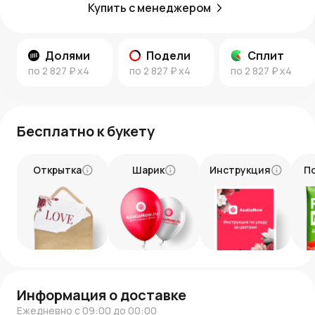
Этот букет станет истинным символом вашей заботы и
Купить с менеджером
внимания.
Следите за новостями и интересными статьями о
цветах и флористике в нашем блоге:
Долями
Подели
Сплит
Новости AzaliaNow
по
2 827 ₽
x4
по
2 827 ₽
x4
по
2 827 ₽
x4
Блог о цветах и флористике
.
Бесплатно к букету
Открытка
Шарик
Инструкция
П
Информация о доставке
Ежедневно с 09:00 до 00:00