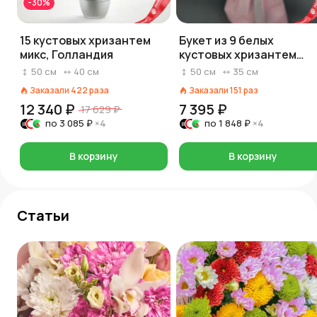
-30%
15 кустовых хризантем
Букет из 9 белых
микс, Голландия
кустовых хризантем
«Алтай», в пленке с
50
см
40
см
50
см
35
см
лентой
Заказали
422
раза
Заказали
151
раз
12 340 ₽
7 395 ₽
17 629 ₽
по
3 085 ₽
×4
по
1 848 ₽
×4
В корзину
В корзину
Статьи