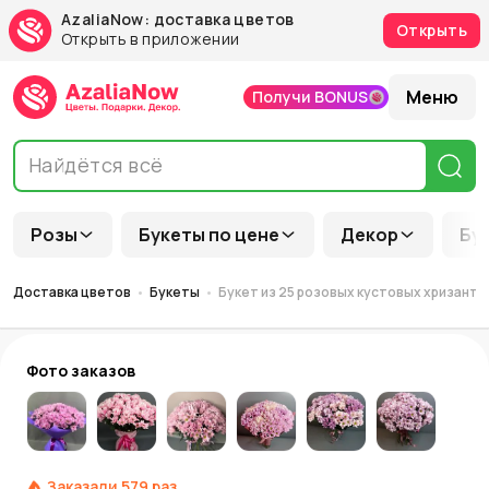
AzaliaNow: доставка цветов
Открыть
Открыть в приложении
Меню
Получи BONUS
Розы
Букеты по цене
Декор
Бу
Доставка цветов
Букеты
Букет из 25 розовых кустовых хризант
Фото заказов
Заказали
579
раз