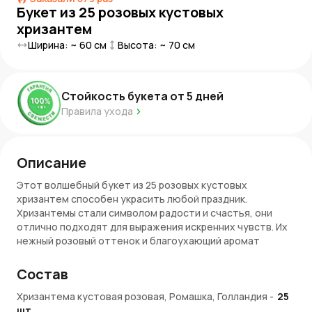
Букет из 25 розовых кустовых
хризантем
Ширина: ~
60
см
Высота: ~
70
см
Стойкость букета от
5
дней
Правила ухода
Описание
Этот волшебный букет из 25 розовых кустовых
хризантем способен украсить любой праздник.
Хризантемы стали символом радости и счастья, они
отлично подходят для выражения искренних чувств. Их
нежный розовый оттенок и благоухающий аромат
придаст особую атмосферу вашему торжеству.
Состав
Такой букет отлично будет смотреться как на свадьбе
или юбилее, так и в повседневной жизни, напоминая нам
Хризантема кустовая розовая, Ромашка, Голландия
-
25
о красоте окружающего мира.
шт