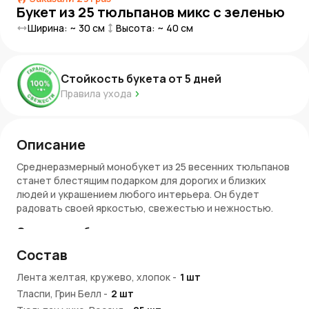
Букет из 25 тюльпанов микс с зеленью
Ширина: ~
30
см
Высота: ~
40
см
Стойкость букета от
5
дней
Правила ухода
Описание
Среднеразмерный монобукет из 25 весенних тюльпанов
станет блестящим подарком для дорогих и близких
людей и украшением любого интерьера. Он будет
радовать своей яркостью, свежестью и нежностью.
Символ пробуждения природы
Состав
Весна — это пора, когда природа вновь оживает, и ничто
не может лучше подчеркнуть это удивительное время
Лента желтая, кружево, хлопок
-
1
шт
года, чем 25 весенних тюльпанов. Эти цветы не только
Тласпи, Грин Белл
-
2
шт
радуют глаз, но и дарят ощущение свежести и счастья.