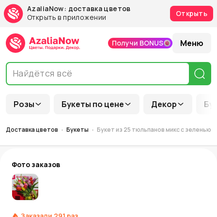
AzaliaNow: доставка цветов
Открыть
Открыть в приложении
Меню
Получи BONUS
Розы
Букеты по цене
Декор
Бу
Доставка цветов
Букеты
Букет из 25 тюльпанов микс с зеленью
Фото заказов
Заказали
291
раз