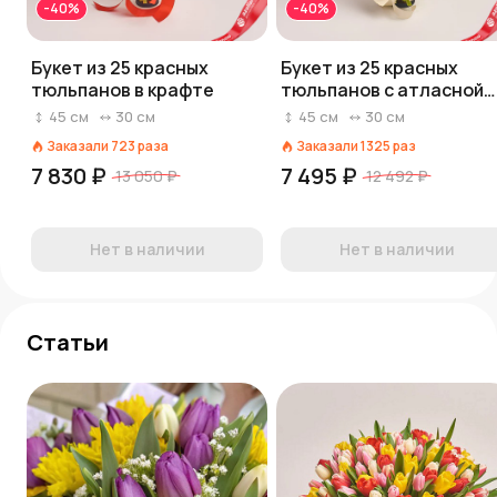
-40%
-40%
Букет из 25 красных
Букет из 25 красных
тюльпанов в крафте
тюльпанов с атласной
лентой, Россия
45
см
30
см
45
см
30
см
Заказали
723
раза
Заказали
1325
раз
7 830 ₽
7 495 ₽
13 050 ₽
12 492 ₽
Нет в наличии
Нет в наличии
Статьи