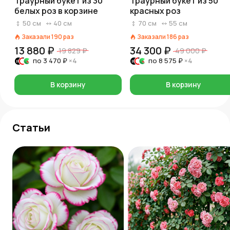
Траурный букет из 30
Траурный букет из 50
белых роз в корзине
красных роз
50
см
40
см
70
см
55
см
Заказали
190
раз
Заказали
186
раз
13 880 ₽
34 300 ₽
19 829 ₽
49 000 ₽
по
3 470 ₽
×4
по
8 575 ₽
×4
В корзину
В корзину
Статьи