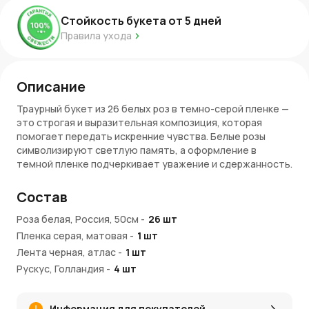
Стойкость букета от
5
дней
Правила ухода
Описание
Траурный букет из 26 белых роз в темно-серой пленке —
это строгая и выразительная композиция, которая
помогает передать искренние чувства. Белые розы
символизируют светлую память, а оформление в
темной пленке подчеркивает уважение и сдержанность.
Букет создан для тех, кто хочет почтить память
близкого человека с достоинством.
Состав
Этот букет помогает выразить скорбь и уважение в
Роза белая, Россия, 50см
-
26
шт
трудные минуты.
Пленка серая, матовая
-
1
шт
Особенности букета
Лента черная, атлас
-
1
шт
Рускус, Голландия
-
4
шт
Белые розы отличаются аккуратной формой и нежным
оттенком, подходящим для траурных случаев.
26 цветов создают сбалансированный и лаконичный
Информация для покупателей