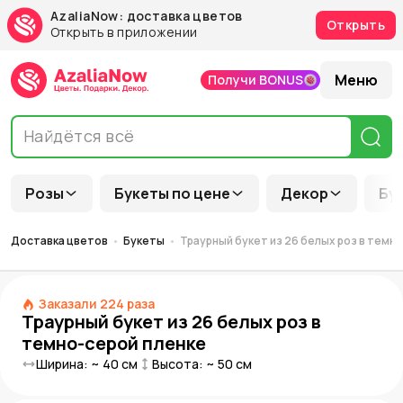
AzaliaNow: доставка цветов
Открыть
Открыть в приложении
Меню
Получи BONUS
Розы
Букеты по цене
Декор
Бу
Доставка цветов
Букеты
Траурный букет из 26 белых роз в темн
Заказали
224
раза
Траурный букет из 26 белых роз в
темно-серой пленке
Ширина: ~
40
см
Высота: ~
50
см