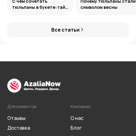
С чем сочетать
Почему тюльпаны стали
тюльпаны в букете: гайд
символом весны
по созданию
гармоничных ансамблей
Все статьи
Для клиентов
Компания
Отзывы
О нас
Доставка
Блог