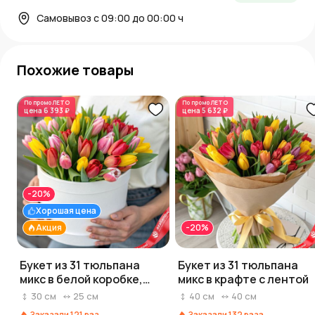
Самовывоз с 09:00 до 00:00 ч
Похожие товары
По промо
ЛЕТО
По промо
ЛЕТО
цена
6 393 ₽
цена
5 632 ₽
-20%
Хорошая цена
Акция
-20%
Букет из 31 тюльпана
Букет из 31 тюльпана
микс в белой коробке,
микс в крафте с лентой
Россия
30
см
25
см
40
см
40
см
Заказали
121
раз
Заказали
132
раза