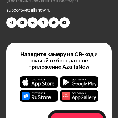
(в остальные часы пишите в WhatsApp)
support@azalianow.ru
Наведите камеру на QR-код и
скачайте бесплатное
приложение AzaliaNow