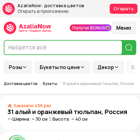
AzaliaNow: доставка цветов
Открыть
Открыть в приложении
Меню
Получи BONUS
Розы
Букеты по цене
Декор
Бу
Доставка цветов
Букеты
31 алый и оранжевый тюльпан, Россия
Заказали
456
раз
31 алый и оранжевый тюльпан, Россия
Ширина: ~
30
см
Высота: ~
40
см