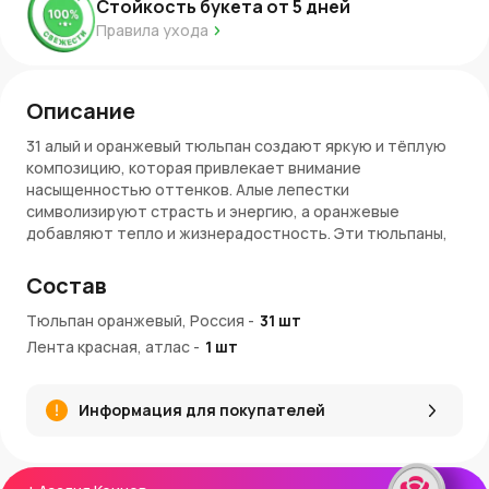
Стойкость букета от
5
дней
Правила ухода
Описание
31 алый и оранжевый тюльпан создают яркую и тёплую
композицию, которая привлекает внимание
насыщенностью оттенков. Алые лепестки
символизируют страсть и энергию, а оранжевые
добавляют тепло и жизнерадостность. Эти тюльпаны,
выращенные в России, подойдут для самых разных
случаев, наполняя каждый момент яркими красками.
Состав
Особенности букета
Тюльпан оранжевый, Россия
-
31
шт
Лента красная, атлас
-
1
шт
Тюльпаны обладают плотными бутонами и
насыщенными оттенками.
31 цветок формирует выразительную композицию,
Информация для покупателей
подходящую для подарка.
Цветы сохраняют свежий вид в течение нескольких
дней при правильном уходе.
Компактное оформление делает букет удобным для