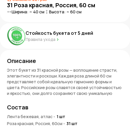
31 Роза красная, Россия, 60 см
Ширина: ~
40
см
Высота: ~
60
см
Стойкость букета от
5
дней
Правила ухода
Описание
Этот букет из 31 красной розы — воплощение страсти,
элегантности и роскоши. Каждая роза длиной 60 см
представляет собой идеальную гармонию формы и
цвета. Российские розы славятся своей устойчивостью
и яркостью, они долго сохраняют свою уникальную
свежесть и насыщенность цвета. Этот букет станет
прекрасным подарком для любого значимого события, а
Состав
также выразит самые искренние чувства и эмоции.
Лента бежевая, атлас
-
1
шт
Преимущества букета:
Роза красная, Россия, 60см
-
31
шт
Непревзойденная свежесть
: розы известны своей