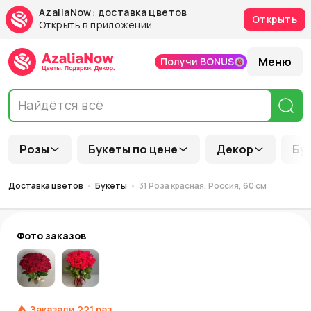
AzaliaNow: доставка цветов
Открыть
Открыть в приложении
Меню
Получи BONUS
Розы
Букеты по цене
Декор
Бу
Доставка цветов
Букеты
31 Роза красная, Россия, 60 см
Фото заказов
Заказали
221
раз