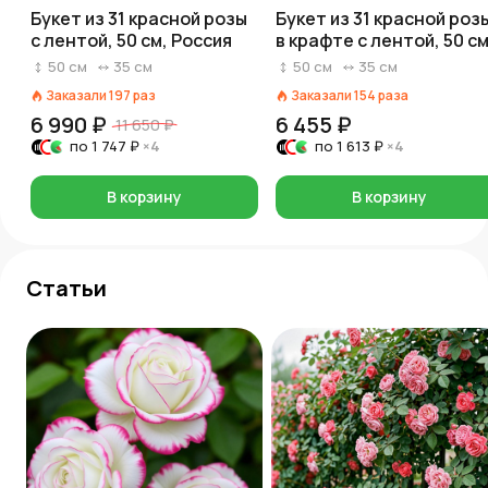
Букет из 31 красной розы
Букет из 31 красной роз
с лентой, 50 см, Россия
в крафте с лентой, 50 см
Россия
50
см
35
см
50
см
35
см
Заказали
197
раз
Заказали
154
раза
6 990 ₽
6 455 ₽
11 650 ₽
по
1 747 ₽
×4
по
1 613 ₽
×4
В корзину
В корзину
Статьи