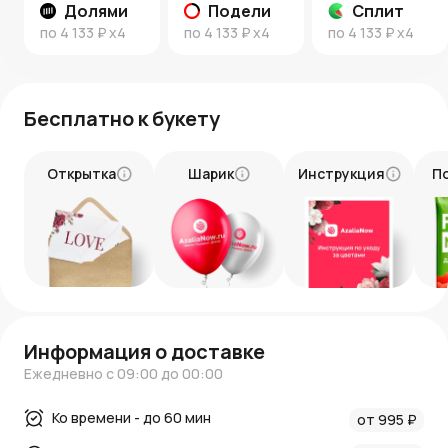
Долями
Подели
Сплит
по
4 133 ₽
x4
по
4 133 ₽
x4
по
4 133 ₽
x4
Бесплатно к букету
Открытка
Шарик
Инструкция
П
Информация о доставке
Ежедневно с 09:00 до 00:00
Ко времени - до 60 мин
от 995 ₽