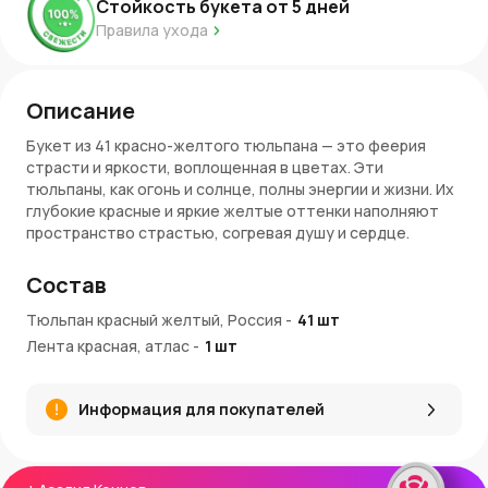
Стойкость букета от
5
дней
Правила ухода
Описание
Букет из 41 красно-желтого тюльпана — это феерия
страсти и яркости, воплощенная в цветах. Эти
тюльпаны, как огонь и солнце, полны энергии и жизни. Их
глубокие красные и яркие желтые оттенки наполняют
пространство страстью, согревая душу и сердце.
Каждый тюльпан в этом букете — как искра, готовая
разжечь огонь эмоций, превращая обыденность в
Состав
волшебство.
Тюльпан красный желтый, Россия
-
41
шт
Очарование букета
Лента красная, атлас
-
1
шт
Страсть и огонь
. Красные тюльпаны символизируют
страсть и силу, а желтые — радость и уверенность,
Информация для покупателей
создавая невероятную гармонию ярких эмоций.
Энергия и движение
. Этот букет словно воплощает
бурю красок и ощущение вихря, который не может
оставить равнодушным.