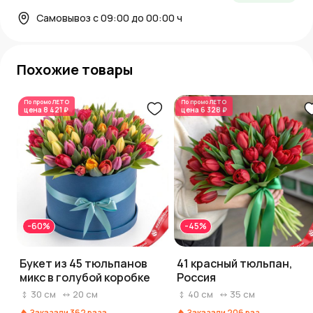
Самовывоз с 09:00 до 00:00 ч
Похожие товары
По промо
ЛЕТО
По промо
ЛЕТО
цена
8 421 ₽
цена
6 328 ₽
-60%
-45%
Букет из 45 тюльпанов
41 красный тюльпан,
микс в голубой коробке
Россия
30
см
20
см
40
см
35
см
Заказали
362
раза
Заказали
206
раз