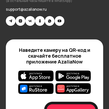
(в остальные часы пишите в WhatsApp)
support@azalianow.ru
Наведите камеру на QR-код и
скачайте бесплатное
приложение AzaliaNow