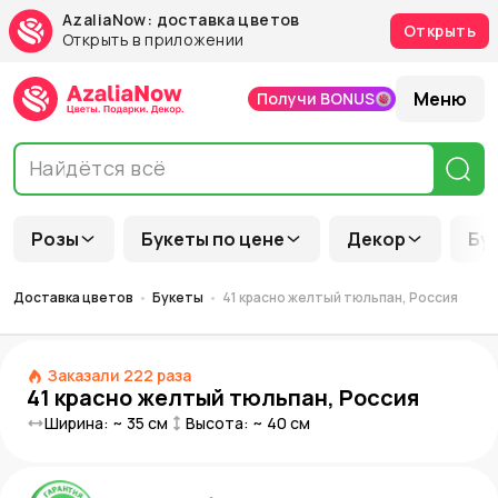
AzaliaNow: доставка цветов
Открыть
Открыть в приложении
Меню
Получи BONUS
Розы
Букеты по цене
Декор
Бу
Доставка цветов
Букеты
41 красно желтый тюльпан, Россия
Заказали
222
раза
41 красно желтый тюльпан, Россия
Ширина: ~
35
см
Высота: ~
40
см